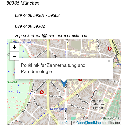
80336 München
n
d
089 4400 59301 / 59303
g
a
089 4400 59302
n
ßiörSciopibgplDgb
vimsful_vfiuyziu mi
z
+
h
−
e
×
i
Poliklinik für Zahnerhaltung und
t
Parodontologie
l
i
c
h
e
n
P
Leaflet
| ©
OpenStreetMap
contributors
f