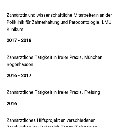
r
e
Zahnärztin und wissenschaftliche Mitarbeiterin an der
n
Poliklinik für Zahnerhaltung und Parodontologie, LMU
d
Klinikum
e
r
2017 - 2018
E
i
Zahnärztliche Tätigkeit in freier Praxis, München
n
Bogenhausen
b
l
2016 - 2017
i
c
Zahnärztliche Tätigkeit in freier Praxis, Freising
k
e
2016
i
n
Zahnärztliches Hilfsprojekt an verschiedenen
d