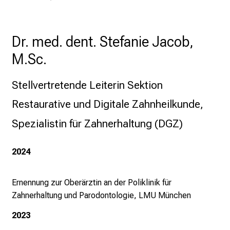
g
e
a
Dr. med. dent. Stefanie Jacob, 
m
M.Sc.
L
M
U
Stellvertretende Leiterin Sektion 
K
Restaurative und Digitale Zahnheilkunde, 
l
i
Spezialistin für Zahnerhaltung (DGZ) 
n
i
2024
k
u
Ernennung zur Oberärztin an der Poliklinik für
m
Zahnerhaltung und Parodontologie, LMU München
–
e
2023
i