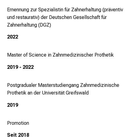
n
Ernennung zur Spezialistin für Zahnerhaltung (präventiv
T
und restaurativ) der Deutschen Gesellschaft für
a
Zahnerhaltung (DGZ)
g
v
2022
o
l
Master of Science in Zahnmedizinischer Prothetik
l
e
2019 - 2022
r
i
Postgradualer Masterstudiengang Zahnmedizinische
n
Prothetik an der Universität Greifswald
s
p
2019
i
r
Promotion
i
e
Seit 2018