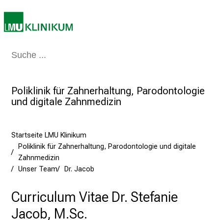
K
a
r
r
i
Medizin & Pflege
Patienten & Besucher
Forschung
Lehre
Das Kli
e
r
Poliklinik für Zahnerhaltung, Parodontologie
e
und digitale Zahnmedizin
t
a
g
Startseite LMU Klinikum
d
Poliklinik für Zahnerhaltung, Parodontologie und digitale
e
Zahnmedizin
r
Unser Team
Dr. Jacob
P
f
Curriculum Vitae Dr. Stefanie
l
Jacob, M.Sc.
e