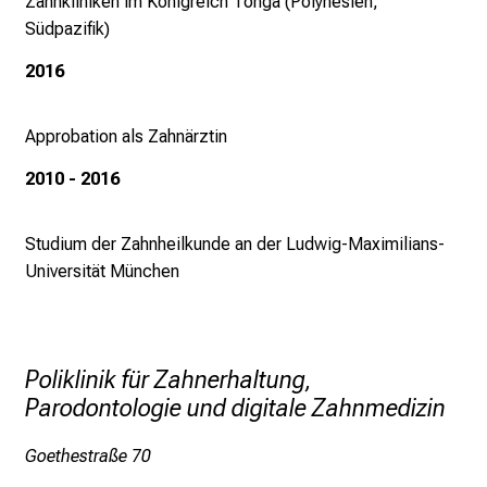
Zahnkliniken im Königreich Tonga (Polynesien,
e
Südpazifik)
n
2016
a
n
s
Approbation als Zahnärztin
p
2010 - 2016
r
u
c
Studium der Zahnheilkunde an der Ludwig-Maximilians-
h
Universität München
s
v
o
l
Poliklinik für Zahnerhaltung,
l
Parodontologie und digitale Zahnmedizin
e
n
Goethestraße 70
u