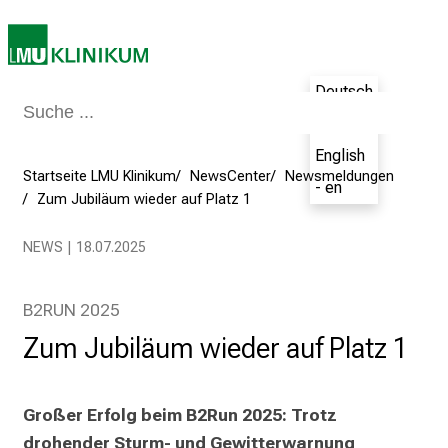
d
e
r
P
Deutsch
f
- de
l
e
English
Startseite LMU Klinikum
NewsCenter
Newsmeldungen
g
- en
Zum Jubiläum wieder auf Platz 1
e
a
NEWS | 18.07.2025
m
L
M
B2RUN 2025
U
Zum Jubiläum wieder auf Platz 1
K
l
i
Großer Erfolg beim B2Run 2025: Trotz 
n
drohender Sturm- und Gewitterwarnung 