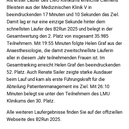
Als erster Läufer des LMU Klinikums erreichte Clemens
i
Bleistein aus der Medizinischen Klinik V in
c
beeindruckenden 17 Minuten und 10 Sekunden das Ziel.
k
Damit lag er nur eine einzige Sekunde hinter dem
e
schnellsten Läufer des B2Run 2025 und belegt in der
i
Gesamtwertung den 2. Platz von insgesamt 35.985
n
Teilnehmern.
Mit 19:55 Minuten folgte Helen Graf aus der
d
Anaesthesiologie, die damit zweitschnellste Läuferin
e
aller in diesem Jahr teilnehmenden Frauen ist. Im
n
Gesamtranking erreicht Helen Graf den beeindruckenden
a
52. Platz.
Auch Renate Sailer zeigte starke Ausdauer
n
beim Lauf und kam als erste Führungskraft für die
s
Abteilung Patientenmanagement ins Ziel. Mit 26:10
p
Minuten belegt sie unter den Teilnehmern des LMU
r
Klinikums den 30. Platz.
u
c
Alle weiteren Laufergebnisse finden Sie auf der offiziellen
h
Webseite des B2Run 2025
.
s