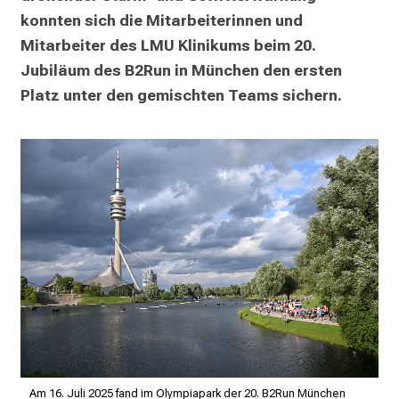
i
konnten sich die Mitarbeiterinnen und 
k
Mitarbeiter des LMU Klinikums beim 20. 
u
Jubiläum des B2Run in München den ersten 
m
–
Platz unter den gemischten Teams sichern.
e
i
n
T
a
g
v
o
l
l
e
r
L.S
i
LM
Am 16. Juli 2025 fand im Olympiapark der 20. B2Run München