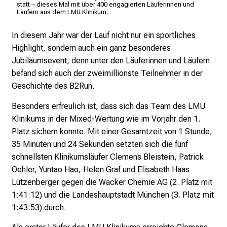
n
Kli
statt – dieses Mal mit über 400 engagierten Läuferinnen und
Läufern aus dem LMU Klinikum.
s
p
In diesem Jahr war der Lauf nicht nur ein sportliches
i
Highlight, sondern auch ein ganz besonderes
r
Jubiläumsevent, denn unter den Läuferinnen und Läufern
i
befand sich auch der zweimillionste Teilnehmer in der
e
Geschichte des B2Run.
r
e
Besonders erfreulich ist, dass sich das Team des LMU
n
Klinikums in der Mixed-Wertung wie im Vorjahr den 1.
d
Platz sichern konnte. Mit einer Gesamtzeit von 1 Stunde,
e
35 Minuten und 24 Sekunden setzten sich die fünf
r
schnellsten Klinikumsläufer Clemens Bleistein, Patrick
E
Oehler, Yuntao Hao, Helen Graf und Elisabeth Haas
i
Lützenberger gegen die Wacker Chemie AG (2. Platz mit
n
1:41:12) und die Landeshauptstadt München (3. Platz mit
b
1:43:53) durch.
l