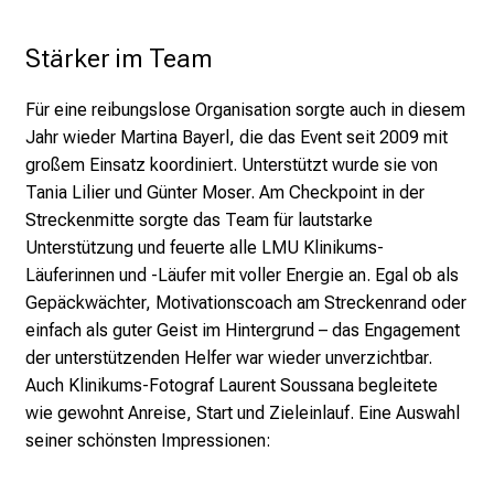
v
o
Stärker im Team
l
l
Für eine reibungslose Organisation sorgte auch in diesem
e
Jahr wieder Martina Bayerl, die das Event seit 2009 mit
n
großem Einsatz koordiniert. Unterstützt wurde sie von
u
Tania Lilier und Günter Moser. Am Checkpoint in der
n
Streckenmitte sorgte das Team für lautstarke
d
Unterstützung und feuerte alle LMU Klinikums-
g
Läuferinnen und -Läufer mit voller Energie an. Egal ob als
a
Gepäckwächter, Motivationscoach am Streckenrand oder
n
einfach als guter Geist im Hintergrund – das Engagement
z
der unterstützenden Helfer war wieder unverzichtbar.
h
Auch Klinikums-Fotograf Laurent Soussana begleitete
e
wie gewohnt Anreise, Start und Zieleinlauf. Eine Auswahl
i
seiner schönsten Impressionen:
t
l