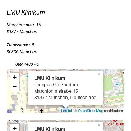
T
LMU Klinikum
r
e
Marchioninistr. 15
f
81377 München
f
e
Ziemssenstr. 5
n
80336 München
S
i
089 4400 - 0
e
×
+
LMU Klinikum
E
Campus Großhadern
x
−
Marchioninistraße 15
p
81377 München, Deutschland
e
r
Leaflet
| ©
OpenStreetMap
contributors
t
e
×
+
LMU Klinikum
n