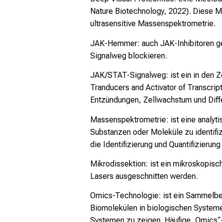
Nature Biotechnology, 2022). Diese M
ultrasensitive Massenspektrometrie.
JAK-Hemmer
: auch JAK-Inhibitoren 
Signalweg blockieren.
JAK/STAT-Signalweg
: ist ein in de
Tranducers and Activator of Transcript
Entzündungen, Zellwachstum und Diffe
Massenspektrometrie
: ist eine anal
Substanzen oder Moleküle zu identifiz
die Identifizierung und Quantifizieru
Mikrodissektion
: ist ein mikroskopis
Lasers ausgeschnitten werden.
Omics-Technologie
: ist ein Sammelbe
Biomolekülen in biologischen System
Systemen zu zeigen. Häufige „Omics“