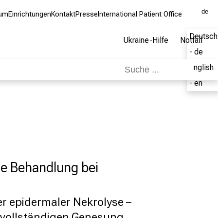
de
kum
Einrichtungen
Kontakt
Presse
International Patient Office
Deutsch
Ukraine-Hilfe
Notfall
- de
English
- en
e Behandlung bei
er epidermaler Nekrolyse –
 vollständigen Genesung