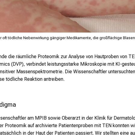
er oft tödliche Nebenwirkung gängiger Medikamente, die großflächige Blase
hende die räumliche Proteomik zur Analyse von Hautproben von 
mics (DVP), verbindet leistungsstarke Mikroskopie mit KI-gesteu
nsitiver Massenspektrometrie. Die Wissenschaftler untersuchten 
se tödliche Reaktion antreiben.
adigma
ssenschaftler am MPIB sowie Oberarzt in der Klinik für Dermato
r Proteomik auf archivierte Patientenproben mit TEN konnten wir
tsächlich in der Haut der Patienten passiert. Wir stellten eine au