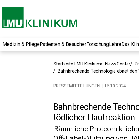
und erhalten Sie
spannende
Informationen zu
Jobs, Ausbildungen
und
Weiterbildungen.
Medizin & Pflege
Patienten & Besucher
Forschung
Lehre
Das Kli
Kommen Sie
vorbei, tauschen
Startseite LMU Klinikum
NewsCenter
Pr
Sie sich mit
Bahnbrechende Technologie ebnet den W
Kollegen aus und
lassen Sie sich von
PRESSEMITTEILUNGEN | 16.10.2024
der gelebten
Pflegewissenschaft
Bahnbrechende Technol
begeistern – ganz
unverbindlich und
tödlicher Hautreaktion
ohne Anmeldung.
Räumliche Proteomik liefer
Off-Label-Nutzung von JA