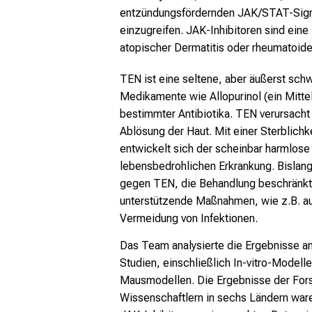
entzündungsfördernden JAK/STAT-Signal
einzugreifen. JAK-Inhibitoren sind ein
atopischer Dermatitis oder rheumatoider
TEN ist eine seltene, aber äußerst sc
Medikamente wie Allopurinol (ein Mitte
bestimmter Antibiotika. TEN verursacht
Ablösung der Haut. Mit einer Sterblichk
entwickelt sich der scheinbar harmlose
lebensbedrohlichen Erkrankung. Bislan
gegen TEN, die Behandlung beschränkte
unterstützende Maßnahmen, wie z.B. a
Vermeidung von Infektionen.
Das Team analysierte die Ergebnisse an
Studien, einschließlich In-vitro-Modell
Mausmodellen. Die Ergebnisse der Fo
Wissenschaftlern in sechs Ländern ware