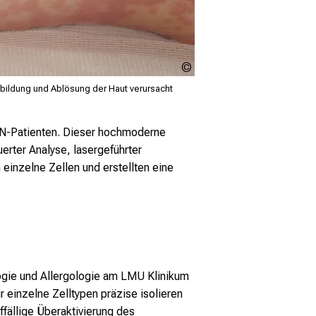
LMU
Klinikum
nbildung und Ablösung der Haut verursacht
- Prof.
Lars
French
TEN-Patienten. Dieser hochmoderne
erter Analyse, lasergeführter
einzelne Zellen und erstellten eine
logie und Allergologie am LMU Klinikum
 einzelne Zelltypen präzise isolieren
ffällige Überaktivierung des