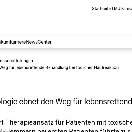
Startseite LMU Klini
nikum
Karriere
NewsCenter
essemitteilungen
eg für lebensrettende Behandlung bei tödlicher Hautreaktion
ogie ebnet den Weg für lebensrettend
t Therapieansatz für Patienten mit toxisch
K-Hemmern bei ersten Patienten führte zur