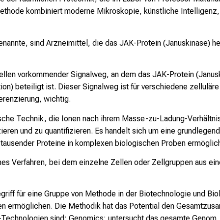
ethode kombiniert moderne Mikroskopie, künstliche Intelligenz,
genannte, sind Arzneimittel, die das JAK-Protein (Januskinase
n Zellen vorkommender Signalweg, an dem das JAK-Protein (Janus
ion) beteiligt ist. Dieser Signalweg ist für verschiedene zellulär
renzierung, wichtig.
ytische Technik, die Ionen nach ihrem Masse-zu-Ladung-Verhältni
ieren und zu quantifizieren. Es handelt sich um eine grundlegen
ng tausender Proteine in komplexen biologischen Proben ermöglich
ches Verfahren, bei dem einzelne Zellen oder Zellgruppen aus ei
griff für eine Gruppe von Methode in der Biotechnologie und Biol
en ermöglichen. Die Methodik hat das Potential den Gesamtzu
-Technologien sind: Genomics: untersucht das gesamte Genom, a