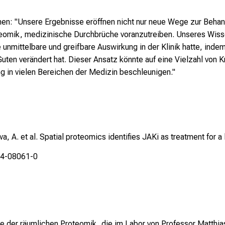
n: "Unsere Ergebnisse eröffnen nicht nur neue Wege zur Behan
teomik, medizinische Durchbrüche voranzutreiben. Unseres Wisse
nmittelbare und greifbare Auswirkung in der Klinik hatte, indem 
ten verändert hat. Dieser Ansatz könnte auf eine Vielzahl von
 in vielen Bereichen der Medizin beschleunigen."
 A. et al. Spatial proteomics identifies JAKi as treatment for a 
24-08061-0
e der räumlichen Proteomik, die im Labor von Professor Matthia