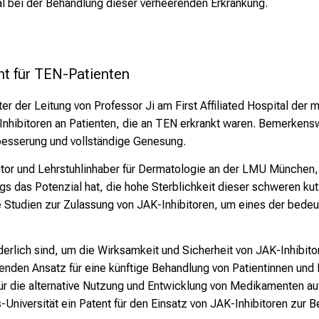
al bei der Behandlung dieser verheerenden Erkrankung.
nt für TEN-Patienten
r der Leitung von Professor Ji am First Affiliated Hospital der m
nhibitoren an Patienten, die an TEN erkrankt waren. Bemerkensw
besserung und vollständige Genesung.
or und Lehrstuhlinhaber für Dermatologie an der LMU München, 
as Potenzial hat, die hohe Sterblichkeit dieser schweren kuta
e Studien zur Zulassung von JAK-Inhibitoren, um eines der bedeu
erlich sind, um die Wirksamkeit und Sicherheit von JAK-Inhibito
enden Ansatz für eine künftige Behandlung von Patientinnen und P
ür die alternative Nutzung und Entwicklung von Medikamenten au
Universität ein Patent für den Einsatz von JAK-Inhibitoren zur