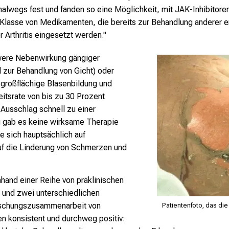
wegs fest und fanden so eine Möglichkeit, mit JAK-Inhibitoren 
e Klasse von Medikamenten, die bereits zur Behandlung anderer 
 Arthritis eingesetzt werden."
hwere Nebenwirkung gängiger
l zur Behandlung von Gicht) oder
 großflächige Blasenbildung und
eitsrate von bis zu 30 Prozent
 Ausschlag schnell zu einer
g gab es keine wirksame Therapie
 sich hauptsächlich auf
uf die Linderung von Schmerzen und
hand einer Reihe von präklinischen
e und zwei unterschiedlichen
rschungszusammenarbeit von
Patientenfoto, das di
n konsistent und durchweg positiv: