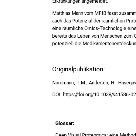
Erkrankungen angemeldet.
Matthias Mann vom MPIB fasst zusamme
auch das Potenzial der räumlichen Pro
eine räumliche Omics-Technologie eine u
bereits das Leben von Menschen zum Gu
potenziell die Medikamentenentdeckung
Originalpublikation:
Nordmann, T.M., Anderton, H., Hasegawa,
DOI:
https://doi.org/10.1038/s41586-0
Glossar:
Deep Visual Proteomics
: eine Method