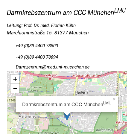
g
LMU
Darmkrebszentrum am CCC München
a
n
Leitung: Prof. Dr. med. Florian Kühn
z
Marchioninistraße 15, 81377 München
h
e
+49 (0)89 4400 78800
i
+49 (0)89 4400 78894
t
l
Mgpvßiubpfv
vim fulGvfiuySziusmi
i
+
c
−
h
e
×
LMU
n
Darmkrebszentrum am CCC München
P
f
l
e