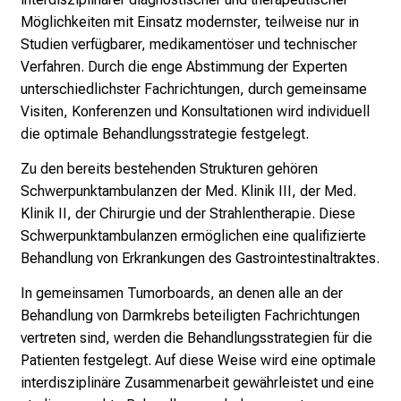
a
Möglichkeiten mit Einsatz modernster, teilweise nur in
m
Studien verfügbarer, medikamentöser und technischer
L
Verfahren.
Durch die enge Abstimmung der Experten
M
unterschiedlichster Fachrichtungen, durch gemeinsame
U
Visiten, Konferenzen und Konsultationen wird individuell
K
die optimale Behandlungsstrategie festgelegt.
l
i
Zu den bereits bestehenden Strukturen gehören
n
Schwerpunktambulanzen der Med. Klinik III, der Med.
i
Klinik II, der Chirurgie und der Strahlentherapie. Diese
k
Schwerpunktambulanzen ermöglichen eine qualifizierte
u
Behandlung von Erkrankungen des Gastrointestinaltraktes.
m
In gemeinsamen Tumorboards, an denen alle an der
–
Behandlung von Darmkrebs beteiligten Fachrichtungen
e
vertreten sind, werden die Behandlungsstrategien für die
i
Patienten festgelegt. Auf diese Weise wird eine optimale
n
interdisziplinäre Zusammenarbeit gewährleistet und eine
T