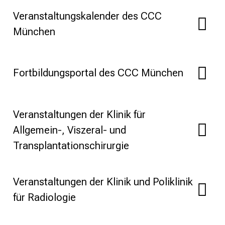
n
Veranstaltungskalender des CCC
d
München
e
r
E
i
Fortbildungsportal des CCC München
n
b
l
Veranstaltungen der Klinik für
i
Allgemein-, Viszeral- und
c
Transplantationschirurgie
k
e
i
Veranstaltungen der Klinik und Poliklinik
n
d
für Radiologie
e
n