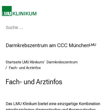
r
r
i
e
r
Medizin & Pflege
Patienten & Besucher
Forschung
Lehre
Das Kli
e
t
Darmkrebszentrum am CCC Münchenᴸᴹᵁ
a
g
d
Startseite LMU Klinikum
Darmkrebszentrum
e
Fach- und Arztinfos
r
P
Fach- und Arztinfos
f
l
e
g
Das LMU Klinikum bietet eine einzigartige Kombination
e
interdisziplinärer diagnostischer und therapeutischer