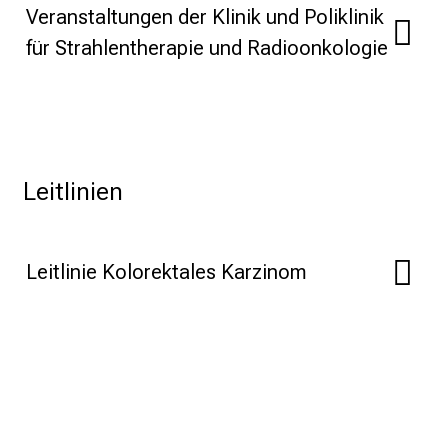
Veranstaltungen der Klinik und Poliklinik
a
n
für Strahlentherapie und Radioonkologie
s
p
r
u
c
Leitlinien
h
s
v
o
Leitlinie Kolorektales Karzinom
l
l
e
n
u
n
d