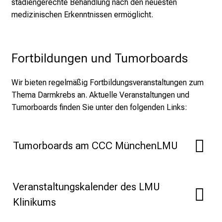
stadiengerechte Behandlung nach den neuesten
a
medizinischen Erkenntnissen ermöglicht.
g
v
o
Fortbildungen und Tumorboards
l
l
e
Wir bieten regelmäßig Fortbildungsveranstaltungen zum
r
Thema Darmkrebs an.
Aktuelle Veranstaltungen und
i
Tumorboards finden Sie unter den folgenden Links:
n
s
p
Tumorboards am CCC MünchenLMU
i
r
i
Veranstaltungskalender des LMU
e
Klinikums
r
e