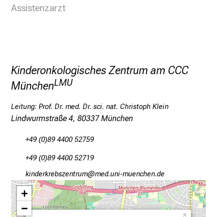
r
Assistenzarzt
P
f
l
e
g
Kinderonkologisches Zentrum am CCC
e
LMU
München
a
m
Leitung:
Prof. Dr. med. Dr. sci. nat. Christoph Klein
L
Lindwurmstraße 4, 80337 München
M
U
+49 (0)89 4400 52759
K
+49 (0)89 4400 52719
l
i
olumipopijcßiubpfv
vimsfulrvfiuyziu mi
n
+
i
−
k
×