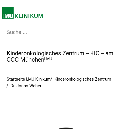
b
e
n
S
Medizin & Pflege
Patienten & Besucher
Forschung
Lehre
Das Kli
i
e
a
Kinderonkologisches Zentrum – KIO – am
m
CCC Münchenᴸᴹᵁ
2
7
.
Startseite LMU Klinikum
Kinderonkologisches Zentrum
J
Dr. Jonas Weber
u
n
i
2
0