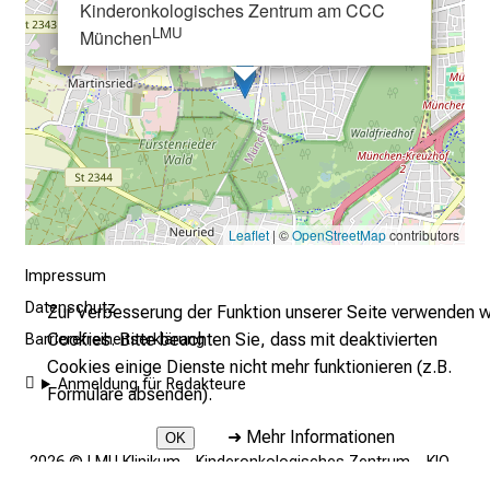
u
Kinderonkologisches Zentrum am CCC
m
LMU
München
–
e
i
n
T
a
g
Leaflet
| ©
OpenStreetMap
contributors
v
Impressum
o
l
Datenschutz
Zur Verbesserung der Funktion unserer Seite verwenden w
l
Cookies. Bitte beachten Sie, dass mit deaktivierten
Barrierefreiheitserklärung
e
Cookies einige Dienste nicht mehr funktionieren (z.B.
Anmeldung für Redakteure
r
Formulare absenden).
i
➜
Mehr Informationen
OK
n
2026 © LMU Klinikum - Kinderonkologisches Zentrum – KIO –
s
am CCC Münchenᴸᴹᵁ