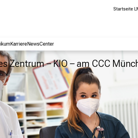
Startseite L
nikum
Karriere
NewsCenter
hes Zentrum – KIO – am CCC Münc