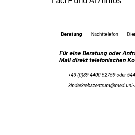
Fach- und Arztinfos
Beratung
Nachttelefon
Die
Für eine Beratung oder Anf
Mail direkt telefonischen K
+49 (0)89 4400 52759 oder 5
olumipopijcßiubpfv
vimsfulGS