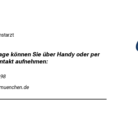
nstarzt
rage können Sie über Handy oder per
ontakt aufnehmen:
4498
vfiu,yzniuemi