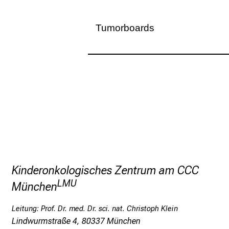
Tumorboards
Die Patientenbesprechung ausgewählte
interdisziplinären Tumorkonferenz je
Wenn Sie Patienten vorstelle
Dienstag 12 Uhr melden unter
Sekretariat Frau Bruss
+49 (0)89 4400 53739 oder 527
bfvüpjügpmezWgfuip
vnimefulGv
Kinderonkologisches Zentrum am CCC
LMU
München
Leitung:
Prof. Dr. med. Dr. sci. nat. Christoph Klein
Lindwurmstraße 4, 80337 München