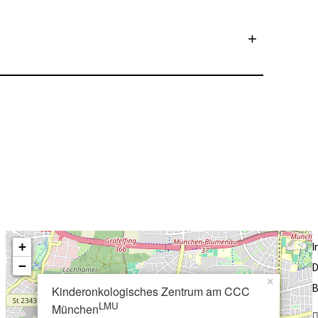
r pädiatrisch-onkologischer Fälle findet in einer
den Mittwoch von 15:00 bis 16:00 Uhr online statt.
n oder diskutieren möchten, bitte bis
 Telefon oder E-Mail
59
fiSuyzDiuemi
+
−
D
×
B
Kinderonkologisches Zentrum am CCC
LMU
München