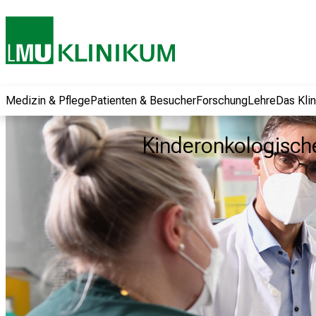
und erhalten Sie
spannende
Informationen zu
Jobs, Ausbildungen
und
Weiterbildungen.
Medizin & Pflege
Patienten & Besucher
Forschung
Lehre
Das Kli
Kommen Sie
vorbei, tauschen
Kinderonkologisc
Sie sich mit
Kollegen aus und
lassen Sie sich von
der gelebten
Pflegewissenschaft
begeistern – ganz
unverbindlich und
ohne Anmeldung.