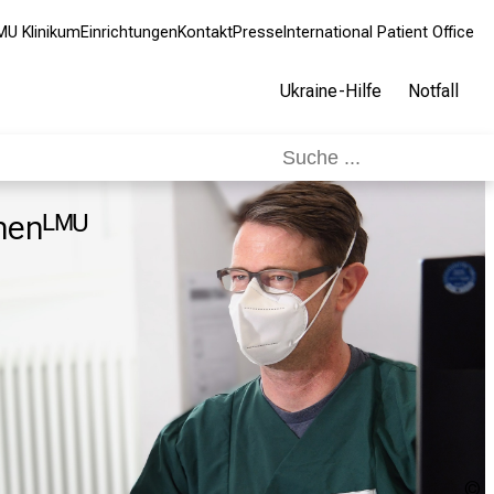
MU Klinikum
Einrichtungen
Kontakt
Presse
International Patient Office
Ukraine-Hilfe
Notfall
henᴸᴹᵁ