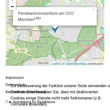
−
–
×
e
Peniskarzinomzentrum am CCC
i
LMU
München
n
T
a
g
v
o
l
Leaflet
| ©
OpenStreetMap
contributors
l
e
Impressum
r
Datenschutz
i
Zur Verbesserung der Funktion unserer Seite verwenden w
n
Cookies. Bitte beachten Sie, dass mit deaktivierten
Barrierefreiheitserklärung
s
Cookies einige Dienste nicht mehr funktionieren (z.B.
Anmeldung für Redakteure
p
Formulare absenden).
i