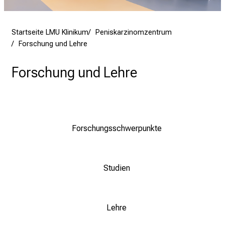
d
e
Startseite LMU Klinikum
Peniskarzinomzentrum
n
Forschung und Lehre
K
a
Forschung und Lehre
r
r
i
e
r
Forschungsschwerpunkte
e
t
a
Studien
g
d
e
Lehre
r
P