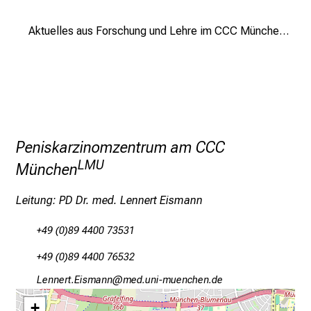
f
Aktuelles aus Forschung und Lehre im CCC München LMU
l
e
g
e
a
m
L
Peniskarzinomzentrum am CCC
M
LMU
München
U
K
Leitung: PD Dr. med. Lennert Eismann
l
i
+49 (0)89 4400 73531
n
i
+49 (0)89 4400 76532
k
Viuuipb NlcvguDu
vim ful_vfiuyziusmi
u
+
m