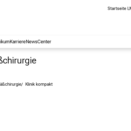
Startseite L
nikum
Karriere
NewsCenter
ßchirurgie
fäßchirurgie
Klinik kompakt