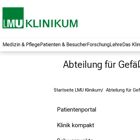
und erhalten Sie
spannende
Informationen zu
Jobs, Ausbildungen
und
Weiterbildungen.
Medizin & Pflege
Patienten & Besucher
Forschung
Lehre
Das Kli
Kommen Sie
vorbei, tauschen
Abteilung für Gefä
Sie sich mit
Kollegen aus und
lassen Sie sich von
Startseite LMU Klinikum
Abteilung für Ge
der gelebten
Pflegewissenschaft
begeistern – ganz
Patientenportal
unverbindlich und
ohne Anmeldung.
Klinik kompakt