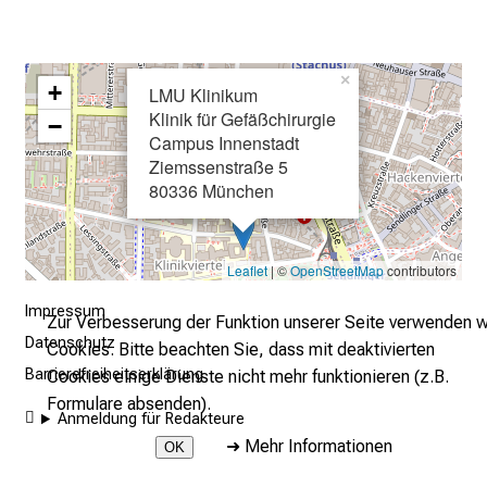
a
l
l
×
+
t
LMU Klinikum
Klinik für Gefäßchirurgie
a
−
Campus Innenstadt
g
Ziemssenstraße 5
.
80336 München
T
r
e
Leaflet
| ©
OpenStreetMap
contributors
f
f
Impressum
Zur Verbesserung der Funktion unserer Seite verwenden w
e
Datenschutz
Cookies. Bitte beachten Sie, dass mit deaktivierten
n
Barrierefreiheitserklärung
Cookies einige Dienste nicht mehr funktionieren (z.B.
S
Formulare absenden).
i
Anmeldung für Redakteure
e
➜
Mehr Informationen
OK
E