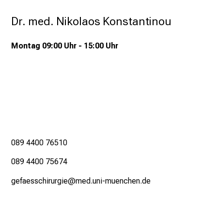
e
r
Dr. med. Nikolaos Konstantinou
E
i
Montag 09:00 Uhr - 15:00 Uhr
n
b
l
i
c
k
e
i
089 4400 76510
n
d
089 4400 75674
e
gefaesschirurgie@med.uni-muenchen.de
n
a
n