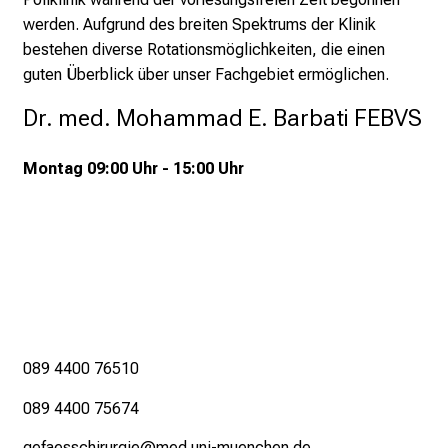
M
werden. Aufgrund des breiten Spektrums der Klinik
U
bestehen diverse Rotationsmöglichkeiten, die einen
K
guten Überblick über unser Fachgebiet ermöglichen.
l
Dr. med. Mohammad E. Barbati FEBVS
i
n
Montag 09:00 Uhr - 15:00 Uhr
i
k
u
m
–
e
i
n
089 4400 76510
T
a
089 4400 75674
g
gefaesschirurgie@med.uni-muenchen.de