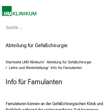
e
r
e
t
Medizin & Pflege
Patienten & Besucher
Forschung
Lehre
Das Kli
a
g
d
Abteilung für Gefäßchirurgie
e
r
P
Startseite LMU Klinikum
Abteilung für Gefäßchirurgie
f
Lehre und Weiterbildung
Info für Famulanten
l
e
Info für Famulanten
g
e
a
m
Famulaturen können an der Gefäßchirurgischen Klinik und
L
Poliklinik während der vorlesungsfreien Zeit begonnen