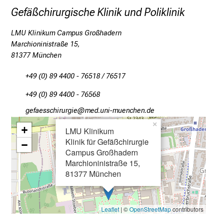
n
Gefäßchirurgische Klinik und Poliklinik
z
h
LMU Klinikum Campus Großhadern
e
Marchioninistraße 15,
i
81377 München
t
l
+49 (0) 89 4400 - 76518 / 76517
i
+49 (0) 89 4400 - 76568
c
xiwgiccyzlpfpxli
vim/fulrvfiuyziu mi
h
e
×
+
LMU Klinikum
n
Klinik für Gefäßchirurgie
−
P
Campus Großhadern
f
Marchioninistraße 15,
l
81377 München
e
g
e
Leaflet
| ©
OpenStreetMap
contributors