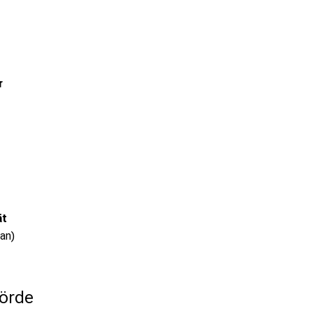
r
ät
an)
örde