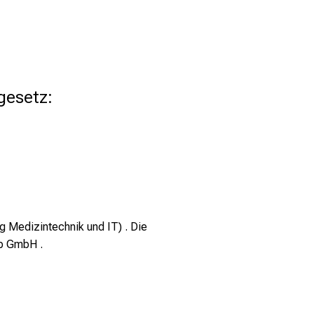
gesetz:
 Medizintechnik und IT) . Die
up GmbH .