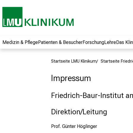
und erhalten Sie
spannende
Informationen zu
Jobs, Ausbildungen
und
Weiterbildungen.
Medizin & Pflege
Patienten & Besucher
Forschung
Lehre
Das Kli
Kommen Sie
vorbei, tauschen
Startseite LMU Klinikum
Startseite Friedr
Sie sich mit
Kollegen aus und
Impressum
lassen Sie sich von
der gelebten
Friedrich-Baur-Institut a
Pflegewissenschaft
begeistern – ganz
unverbindlich und
Direktion/Leitung
ohne Anmeldung.
Prof. Günter Höglinger