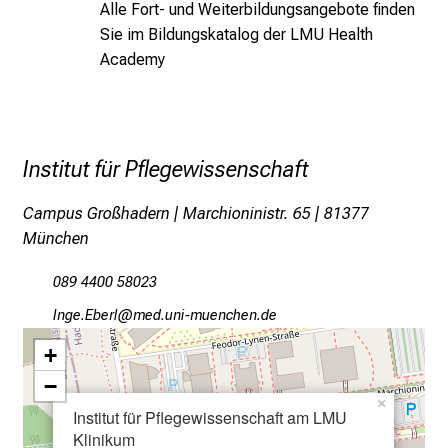
Alle Fort- und Weiterbildungsangebote finden
g
[3]
McCance, T, McCormack, B., Slater, D. et al.
Sie im
Bildungskatalog der LMU Health
v
(2021): Examining the theoretical relationship
Academy
o
between constructs in the Person-Centred
l
Practice Framework: A structural equation model,
l
International Journal of Environmental Research
e
and Public Health, 18, 1–13. DOI:
r
Institut für Pflegewissenschaft
10.3390/ijerph182413138.
i
Campus Großhadern | Marchioninistr. 65 | 81377
n
München
s
p
089 4400 58023
i
r
EuxieNjipä
vim/ful+vfiuyziutmi
i
+
e
−
r
×
e
Institut für Pflegewissenschaft am LMU
Klinikum
n