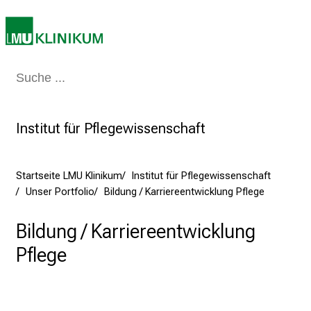
m
2
7
.
J
Medizin & Pflege
Patienten & Besucher
Forschung
Lehre
Das Kli
u
n
Institut für Pflegewissenschaft
i
2
0
Startseite LMU Klinikum
Institut für Pflegewissenschaft
2
Unser Portfolio
Bildung / Karriereentwicklung Pflege
5
d
Bildung / Karriereentwicklung
e
n
Pflege
K
a
r