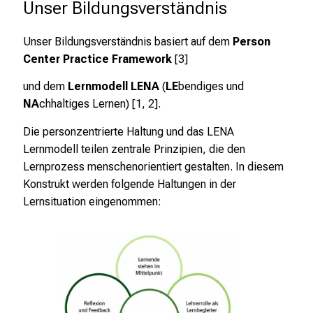
Unser Bildungsverständnis
r
i
Unser Bildungsverständnis basiert auf dem
Person
e
Center Practice Framework
[3]
r
e
und dem
Lernmodell LENA
(
LE
bendiges und
t
NA
chhaltiges Lernen)
[1, 2]
.
a
g
Die personzentrierte Haltung und das LENA
d
Lernmodell teilen zentrale Prinzipien, die den
e
Lernprozess menschenorientiert gestalten. In diesem
r
Konstrukt werden folgende Haltungen in der
P
Lernsituation eingenommen:
f
l
e
g
e
a