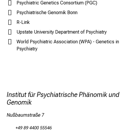
Psychiatric Genetics Consortium (PGC)
n
d
Psychiatrische Genomik Bonn
e
R-Link
n
Upstate University Department of Psychiatry
a
n
World Psychiatric Association (WPA) - Genetics in
s
Psychiatry
p
r
u
c
h
s
Institut für Psychiatrische Phänomik und
v
Genomik
o
l
Nußbaumstraße 7
l
e
+49 89 4400 55546