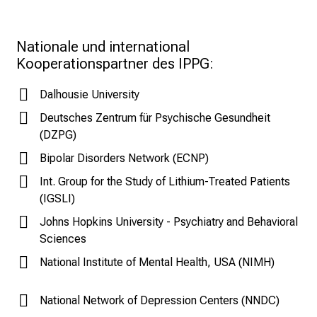
i
e
r
Nationale und international 
e
Kooperationspartner des IPPG:
n
d
Dalhousie University
e
Deutsches Zentrum für Psychische Gesundheit
r
(DZPG)
E
Bipolar Disorders Network (ECNP)
i
Int. Group for the Study of Lithium-Treated Patients
n
(IGSLI)
b
l
Johns Hopkins University - Psychiatry and Behavioral
i
Sciences
c
National Institute of Mental Health, USA (NIMH)
k
e
National Network of Depression Centers (NNDC)
i