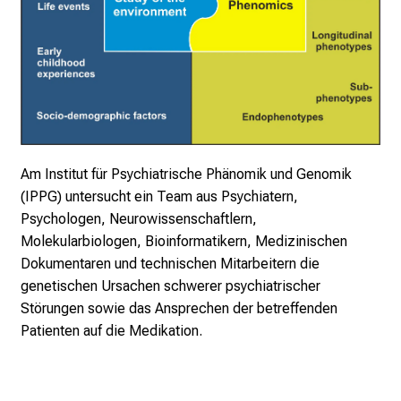
e
i
n
T
a
g
v
o
Am Institut für Psychiatrische Phänomik und Genomik
l
(IPPG) untersucht ein Team aus Psychiatern,
l
Psychologen, Neurowissenschaftlern,
e
Molekularbiologen, Bioinformatikern, Medizinischen
r
Dokumentaren und technischen Mitarbeitern die
i
genetischen Ursachen schwerer psychiatrischer
n
Störungen sowie das Ansprechen der betreffenden
s
Patienten auf die Medikation.
p
i
r