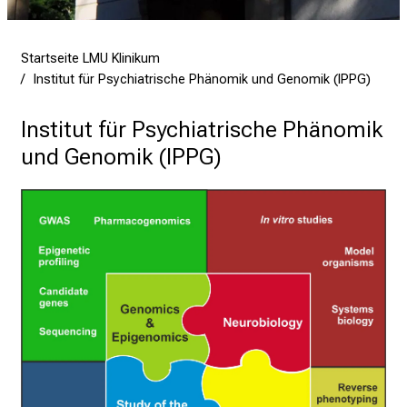
l
e
g
Startseite LMU Klinikum
e
Institut für Psychiatrische Phänomik und Genomik (IPPG)
a
m
Institut für Psychiatrische Phänomik 
L
und Genomik (IPPG)
M
U
K
l
i
n
i
k
u
m
–