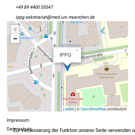
n
+49 89 4400 55547
u
lJööx#SciopibYgplgb
vim fulhvfiuynziu-mi
n
d
+
g
−
a
n
×
IPPG
z
h
e
i
t
l
i
Leaflet
| ©
OpenStreetMap
contributors
c
h
Impressum
e
Datenschutz
Zur Verbesserung der Funktion unserer Seite verwenden w
n