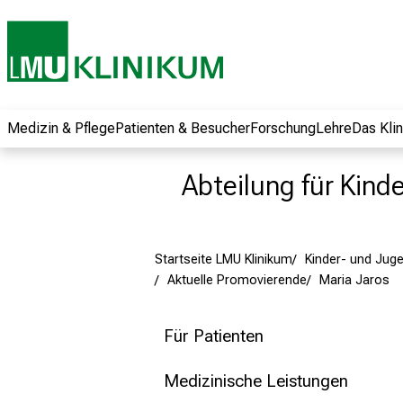
und erhalten Sie
spannende
Informationen zu
Jobs, Ausbildungen
und
Weiterbildungen.
Medizin & Pflege
Patienten & Besucher
Forschung
Lehre
Das Kli
Kommen Sie
vorbei, tauschen
Abteilung für Kind
Sie sich mit
Kollegen aus und
lassen Sie sich von
Startseite LMU Klinikum
Kinder- und Jug
der gelebten
Aktuelle Promovierende
Maria Jaros
Pflegewissenschaft
begeistern – ganz
unverbindlich und
Für Patienten
ohne Anmeldung.
Medizinische Leistungen