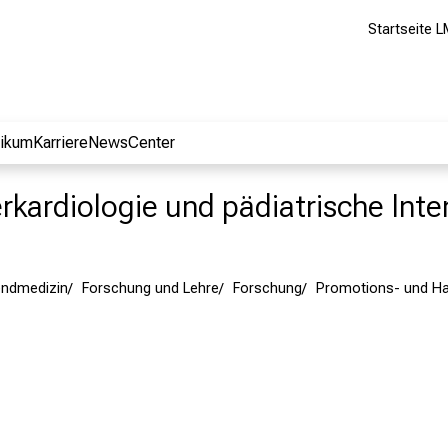
Startseite L
nikum
Karriere
NewsCenter
erkardiologie und pädiatrische Int
endmedizin
Forschung und Lehre
Forschung
Promotions- und Hab