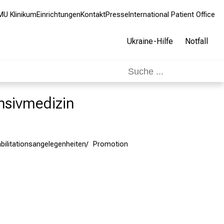
MU Klinikum
Einrichtungen
Kontakt
Presse
International Patient Office
Ukraine-Hilfe
Notfall
ensivmedizin
ilitationsangelegenheiten
Promotion