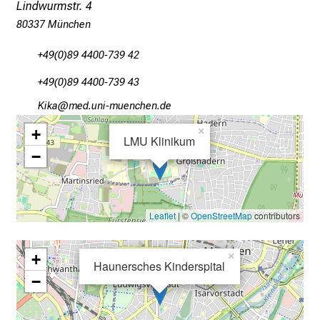
Lindwurmstr. 4
l
i
80337 München
c
+49(0)89 4400-739 42
k
e
+49(0)89 4400-739 43
i
ÜW,log
vimeful_vfiuyziu-DmJi
n
+
×
d
LMU Klinikum
e
−
n
a
n
Leaflet
| ©
OpenStreetMap
contributors
s
p
+
×
r
Haunersches Kinderspital
u
−
c
h