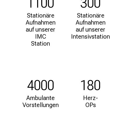
1100
300
n
Herz-OP
i
Ambulanz Hauner
Zur Station G9A
Stationäre
Stationäre
k
Aufnahmen
Aufnahmen
u
mehr Informationen
auf unserer
auf unserer
G9B Intensivstation
m
Mehr Informationen
IMC
Intensivstation
–
Station
e
Zur Station G9B
i
n
T
a
4000
180
g
v
o
Ambulante
Herz-
l
Vorstellungen
OPs
l
e
r