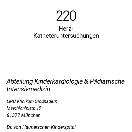
i
n
220
s
p
Herz-
i
Katheteruntersuchungen
r
i
e
r
e
n
Abteilung Kinderkardiologie & Pädiatrische
d
Intensivmedizin
e
r
LMU Klinikum Großhadern
E
Marchioninistr. 15
i
81377 München
n
Dr. von Haunerschen Kinderspital
b