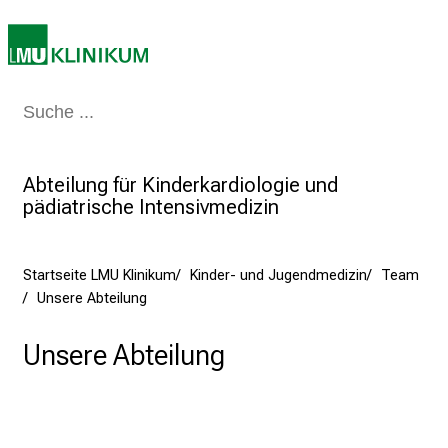
i
2
0
2
5
Medizin & Pflege
Patienten & Besucher
Forschung
Lehre
Das Kli
d
e
n
Abteilung für Kinderkardiologie und
K
pädiatrische Intensivmedizin
a
r
Startseite LMU Klinikum
Kinder- und Jugendmedizin
Team
r
Unsere Abteilung
i
e
Unsere Abteilung
r
e
t
a