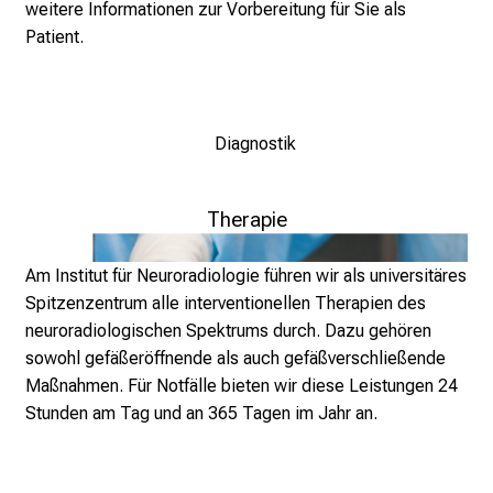
weitere Informationen zur Vorbereitung für Sie als
f
Patient.
l
e
g
e
Diagnostik
a
m
L
Therapie
M
U
Am Institut für Neuroradiologie führen wir als universitäres
K
Spitzenzentrum alle interventionellen Therapien des
l
neuroradiologischen Spektrums durch. Dazu gehören
i
sowohl gefäßeröffnende als auch gefäßverschließende
n
Maßnahmen. Für Notfälle bieten wir diese Leistungen 24
i
Stunden am Tag und an 365 Tagen im Jahr an.
k
u
m