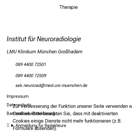
–
Therapie
e
i
n
T
Institut für Neuroradiologie
a
g
LMU Klinikum München Großhadern
v
o
089 4400 72501
l
089 4400 72509
l
cio-uifpüpgm
vim ful#vfiuyzYiuemi
e
r
Impressum
i
Datenschutz
Zur Verbesserung der Funktion unserer Seite verwenden w
n
Cookies. Bitte beachten Sie, dass mit deaktivierten
Barrierefreiheitserklärung
s
Cookies einige Dienste nicht mehr funktionieren (z.B.
p
Anmeldung für Redakteure
Formulare absenden).
i