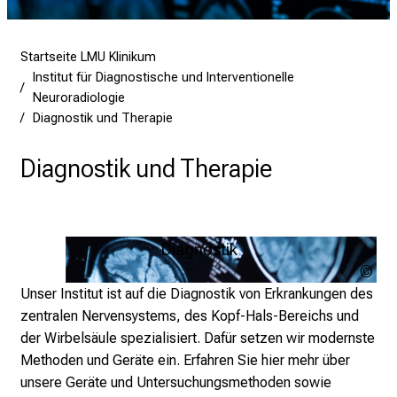
d
e
n
Startseite LMU Klinikum
K
Institut für Diagnostische und Interventionelle
Neuroradiologie
a
Diagnostik und Therapie
r
r
Diagnostik und Therapie
i
e
r
e
Diagnostik
t
mer
a
sto
Unser Institut ist auf die Diagnostik von Erkrankungen des
g
zentralen Nervensystems, des Kopf-Hals-Bereichs und
d
der Wirbelsäule spezialisiert. Dafür setzen wir modernste
e
Methoden und Geräte ein.
Erfahren Sie hier mehr über
r
unsere Geräte und Untersuchungsmethoden sowie
P