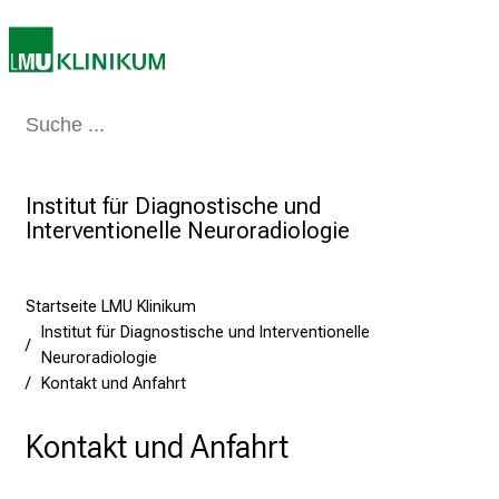
n
i
2
0
2
Medizin & Pflege
Patienten & Besucher
Forschung
Lehre
Das Kli
5
d
e
Institut für Diagnostische und
n
Interventionelle Neuroradiologie
K
a
Startseite LMU Klinikum
r
Institut für Diagnostische und Interventionelle
r
Neuroradiologie
i
Kontakt und Anfahrt
e
r
Kontakt und Anfahrt
e
t