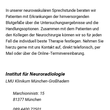
a
g
In unserer neurovaskulären Sprechstunde beraten wir
d
Patienten mit Erkrankungen der hirnversorgenden
e
Blutgefäße über die Untersuchungsergebnisse und die
r
Handlungsoptionen. Zusammen mit dem Patienten und
P
den Kollegen der Neurochirurgie können wir so für jeden
f
Fall die individuell beste Therapie festlegen. Nehmen Sie
l
hierzu gerne mit uns Kontakt auf, direkt telefonisch, per
e
Mail oder über die Online-Terminvereinbarung.
g
e
a
Institut für Neuroradiologie
m
L
LMU Klinikum München-Großhadern
M
U
Marchioninistr. 15
K
81377 München
l
089 4400 72501