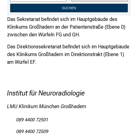
b
SUCHEN
l
i
Das Sekretariat befindet sich im Hauptgebäude des
c
Klinikums Großhadern an der Patientenstraße (Ebene 0)
k
zwischen den Würfeln FG und GH.
e
Das Direktionssekretariat befindet sich im Hauptgebäude
i
des Klinikums Großhadern im Direktionstrakt (Ebene 1)
n
am Würfel EF.
d
e
n
a
Institut für Neuroradiologie
n
s
LMU Klinikum München Großhadern
p
r
089 4400 72501
u
089 4400 72509
c