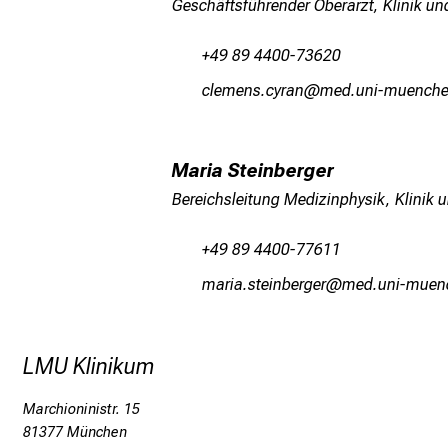
Geschäftsführender Oberarzt, Klinik und
+49 89 4400-73620
yäiviucsyјpgu
vimtful_vfiuyJziu
Maria Steinberger
Bereichsleitung Medizinphysik, Klinik u
+49 89 4400-77611
vgplgecbilujipxip
vim ful+vfiu
LMU Klinikum
Marchioninistr. 15
81377 München