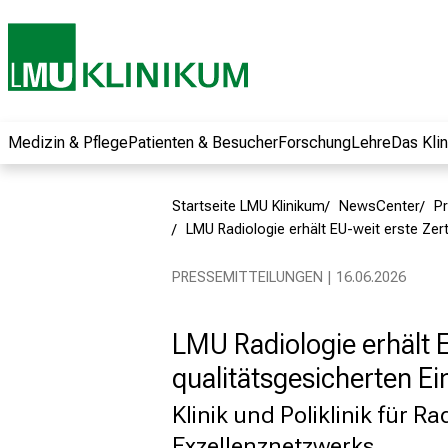
und erhalten Sie
spannende
Informationen zu
Jobs, Ausbildungen
und
Weiterbildungen.
Medizin & Pflege
Patienten & Besucher
Forschung
Lehre
Das Kli
Kommen Sie
vorbei, tauschen
Startseite LMU Klinikum
NewsCenter
Pr
Sie sich mit
LMU Radiologie erhält EU-weit erste Zert
Kollegen aus und
lassen Sie sich von
PRESSEMITTEILUNGEN | 16.06.2026
der gelebten
Pflegewissenschaft
LMU Radiologie erhält E
begeistern – ganz
unverbindlich und
qualitätsgesicherten Ei
ohne Anmeldung.
Klinik und Poliklinik für R
Exzellenznetzwerks