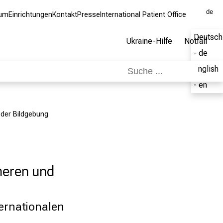
de
kum
Einrichtungen
Kontakt
Presse
International Patient Office
Deutsch
Ukraine-Hilfe
Notfall
- de
English
- en
n der Bildgebung
cheren und
ternationalen