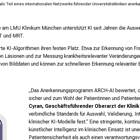
ls Teil eines internationalen Netzwerks führender Universitätskliniken anerk
ogie am LMU Klinikum München unterstützt KI seit Jahren die Aus
CT und MRT.
erte KI-Algorithmen ihren festen Platz. Etwa zur Erkennung von F
von Läsionen und zur Messung krankheitsrelevanter Veränderungen 
von Bilddaten und können zur schnelleren Erkennung relevanter 
„Das Anerkennungsprogramm ARCH-AI bewertet, ob K
sicher und zum Wohl der Patientinnen und Patiente
Cyran, Geschäftsführender Oberarzt der Klinik u
verbindliche Standards für Auswahl, Validierung, I
klinischer KI-Modelle fest.“ Eine stringente, kont
künstlicher Intelligenz im klinischen Einsatz ist un
Patientensicherheit als auch einen verantwortungs