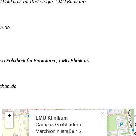
 Poliklinik für Radiologie, LMU Klinikum
:: mi
nd Poliklinik für Radiologie, LMU Klinikum
yziuemi
×
+
LMU Klinikum
−
Campus Großhadern
D
Marchioninistraße 15
B