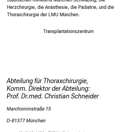
o
Herzchirurgie, die Anästhesie, die Pädiatrie, und die
l
Thoraxchirurgie der LMU München.
l
e
Transplantationszentrum
r
i
n
s
p
i
r
Abteilung für Thoraxchirurgie,
i
Komm. Direktor der Abteilung:
e
Prof. Dr.med. Christian Schneider
r
e
Marchioninistraße 15
n
D-81377 München
d
e