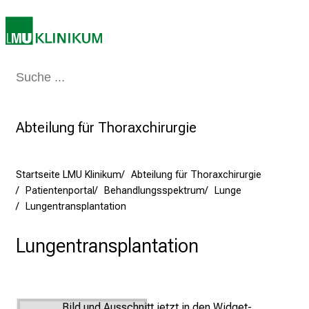
7
.
J
u
Medizin & Pflege
Patienten & Besucher
Forschung
Lehre
Das Kli
n
i
2
Abteilung für Thoraxchirurgie
0
2
5
Startseite LMU Klinikum
Abteilung für Thoraxchirurgie
d
Patientenportal
Behandlungsspektrum
Lunge
e
Lungentransplantation
n
K
Lungentransplantation
a
r
r
i
Bild und Ausschnitt jetzt in den Widget-