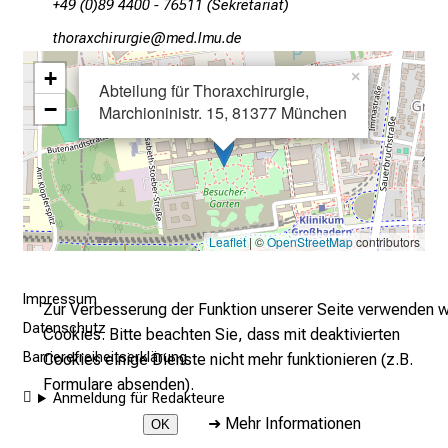
+49 (0)89 4400 - 76511 (Sekretariat)
r
bz:üpgƒyzlp,fpdxli
vimeävf/mdi
E
i
+
×
Abteilung für Thoraxchirurgie,
n
−
Marchioninistr. 15, 81377 München
b
l
i
c
k
Leaflet
| ©
OpenStreetMap
contributors
e
i
n
Impressum
Zur Verbesserung der Funktion unserer Seite verwenden w
d
Datenschutz
Cookies. Bitte beachten Sie, dass mit deaktivierten
e
Barrierefreiheitserklärung
Cookies einige Dienste nicht mehr funktionieren (z.B.
n
Formulare absenden).
a
Anmeldung für Redakteure
n
➜
Mehr Informationen
OK
s