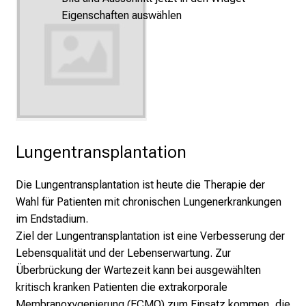
e
Eigenschaften auswählen
r
e
t
a
g
d
e
r
Lungentransplantation
P
f
Die Lungentransplantation ist heute die Therapie der
l
Wahl für Patienten mit chronischen Lungenerkrankungen
e
im Endstadium.
g
Ziel der Lungentransplantation ist eine Verbesserung der
e
Lebensqualität und der Lebenserwartung. Zur
a
Überbrückung der Wartezeit kann bei ausgewählten
m
kritisch kranken Patienten die extrakorporale
L
Membranoxygenierung (ECMO) zum Einsatz kommen, die