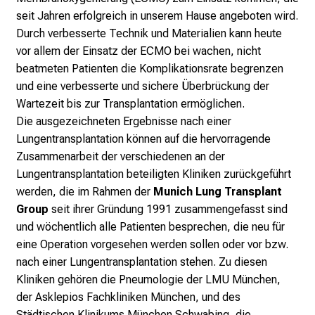
M
seit Jahren erfolgreich in unserem Hause angeboten wird.
U
Durch verbesserte Technik und Materialien kann heute
K
vor allem der Einsatz der ECMO bei wachen, nicht
l
beatmeten Patienten die Komplikationsrate begrenzen
i
und eine verbesserte und sichere Überbrückung der
n
Wartezeit bis zur Transplantation ermöglichen.
i
Die ausgezeichneten Ergebnisse nach einer
k
Lungentransplantation können auf die hervorragende
u
Zusammenarbeit der verschiedenen an der
m
Lungentransplantation beteiligten Kliniken zurückgeführt
–
werden, die im Rahmen der
Munich Lung Transplant
e
Group
seit ihrer Gründung 1991 zusammengefasst sind
i
und wöchentlich alle Patienten besprechen, die neu für
n
eine Operation vorgesehen werden sollen oder vor bzw.
T
nach einer Lungentransplantation stehen. Zu diesen
a
Kliniken gehören die Pneumologie der LMU München,
g
der Asklepios Fachkliniken München, und des
v
Städtischen Klinikums München Schwabing, die