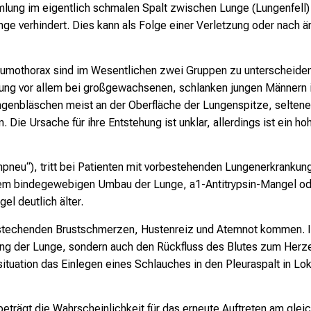
lung im eigentlich schmalen Spalt zwischen Lunge (Lungenfell) 
nge verhindert. Dies kann als Folge einer Verletzung oder nach
mothorax sind im Wesentlichen zwei Gruppen zu unterscheiden:
ng vor allem bei großgewachsenen, schlanken jungen Männern im 
ungenbläschen meist an der Oberfläche der Lungenspitze, selte
 Die Ursache für ihre Entstehung ist unklar, allerdings ist ein h
pneu“), tritt bei Patienten mit vorbestehenden Lungenerkrankun
em bindegewebigen Umbau der Lunge, a1-Antitrypsin-Mangel od
el deutlich älter.
 stechenden Brustschmerzen, Hustenreiz und Atemnot kommen. Im
g der Lunge, sondern auch den Rückfluss des Blutes zum Herzen
situation das Einlegen eines Schlauches in den Pleuraspalt in Lo
eträgt die Wahrscheinlichkeit für das erneute Auftreten am gle