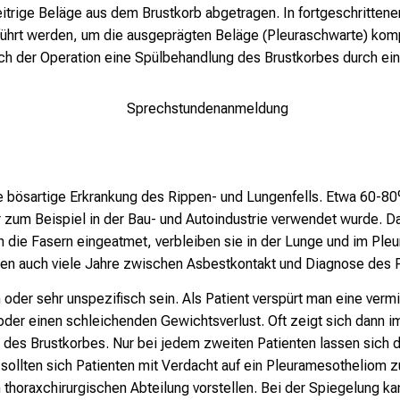
e eitrige Beläge aus dem Brustkorb abgetragen. In fortgeschritte
führt werden, um die ausgeprägten Beläge (Pleuraschwarte) komp
nach der Operation eine Spülbehandlung des Brustkorbes durch e
Sprechstundenanmeldung
 bösartige Erkrankung des Rippen- und Lungenfells. Etwa 60-80%
r zum Beispiel in der Bau- und Autoindustrie verwendet wurde. D
 die Fasern eingeatmet, verbleiben sie in der Lunge und im Pleur
en auch viele Jahre zwischen Asbestkontakt und Diagnose des 
oder sehr unspezifisch sein. Als Patient verspürt man eine verm
der einen schleichenden Gewichtsverlust. Oft zeigt sich dann i
 des Brustkorbes. Nur bei jedem zweiten Patienten lassen sich d
sollten sich Patienten mit Verdacht auf ein Pleuramesotheliom z
n thoraxchirurgischen Abteilung vorstellen. Bei der Spiegelung 