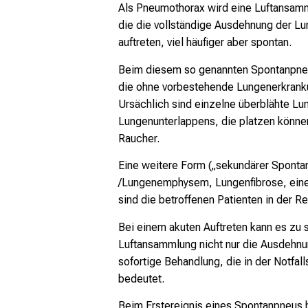
Als Pneumothorax wird eine Luftansamm
die die vollständige Ausdehnung der Lu
auftreten, viel häufiger aber spontan.
Beim diesem so genannten Spontanpneu
die ohne vorbestehende Lungenerkranku
Ursächlich sind einzelne überblähte L
Lungenunterlappens, die platzen können.
Raucher.
Eine weitere Form („sekundärer Spontan
/Lungenemphysem, Lungenfibrose, ein
sind die betroffenen Patienten in der Reg
Bei einem akuten Auftreten kann es zu
Luftansammlung nicht nur die Ausdehnun
sofortige Behandlung, die in der Notfall
bedeutet.
Beim Erstereignis eines Spontanpneus b