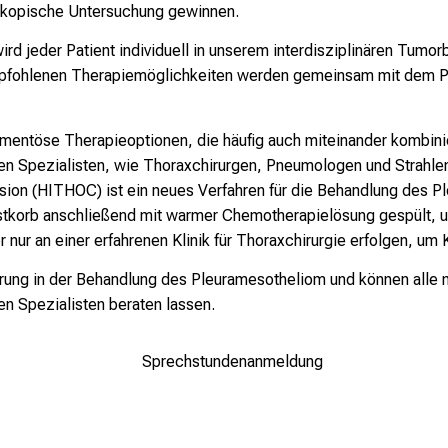
oskopische Untersuchung gewinnen.
rd jeder Patient individuell in unserem interdisziplinären Tumor
mpfohlenen Therapiemöglichkeiten werden gemeinsam mit dem Pa
kamentöse Therapieoptionen, die häufig auch miteinander kombin
n Spezialisten, wie Thoraxchirurgen, Pneumologen und Strahle
sion (HITHOC) ist ein neues Verfahren für die Behandlung des P
rustkorb anschließend mit warmer Chemotherapielösung gespült, 
 nur an einer erfahrenen Klinik für Thoraxchirurgie erfolgen, u
ahrung in der Behandlung des Pleuramesotheliom und können all
en Spezialisten beraten lassen.
Sprechstundenanmeldung