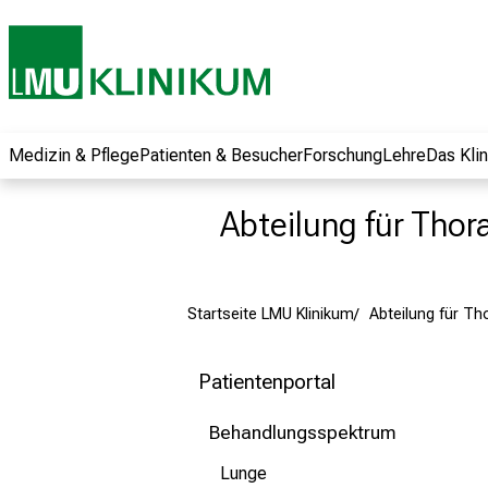
und erhalten Sie
spannende
Informationen zu
Jobs, Ausbildungen
und
Weiterbildungen.
Medizin & Pflege
Patienten & Besucher
Forschung
Lehre
Das Kli
Kommen Sie
vorbei, tauschen
Abteilung für Thor
Sie sich mit
Kollegen aus und
lassen Sie sich von
Startseite LMU Klinikum
Abteilung für Th
der gelebten
Pflegewissenschaft
begeistern – ganz
Patientenportal
unverbindlich und
ohne Anmeldung.
Behandlungsspektrum
Lunge