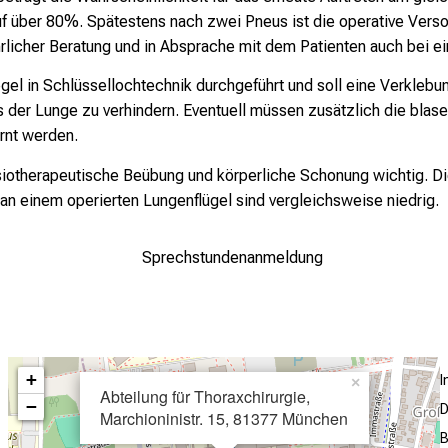
auf über 80%. Spätestens nach zwei Pneus ist die operative Vers
licher Beratung und in Absprache mit dem Patienten auch bei ei
egel in Schlüssellochtechnik durchgeführt und soll eine Verklebu
s der Lunge zu verhindern. Eventuell müssen zusätzlich die bla
rnt werden.
siotherapeutische Beübung und körperliche Schonung wichtig. Di
an einem operierten Lungenflügel sind vergleichsweise niedrig.
Sprechstundenanmeldung
+
×
Abteilung für Thoraxchirurgie,
−
D
Marchioninistr. 15, 81377 München
B