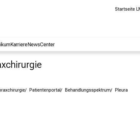
Startseite L
nikum
Karriere
NewsCenter
axchirurgie
oraxchirurgie
Patientenportal
Behandlungsspektrum
Pleura