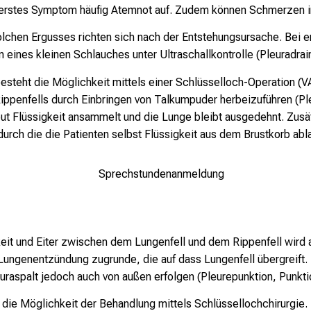
ls erstes Symptom häufig Atemnot auf. Zudem können Schmerzen 
lchen Ergusses richten sich nach der Entstehungsursache. Bei e
 eines kleinen Schlauches unter Ultraschallkontrolle (Pleuradrai
steht die Möglichkeit mittels einer Schlüsselloch-Operation (
ippenfells durch Einbringen von Talkumpuder herbeizuführen (Pl
eut Flüssigkeit ansammelt und die Lunge bleibt ausgedehnt. Zusä
durch die die Patienten selbst Flüssigkeit aus dem Brustkorb ab
Sprechstundenanmeldung
gkeit und Eiter zwischen dem Lungenfell und dem Rippenfell wir
 Lungenentzündung zugrunde, die auf dass Lungenfell übergreift. 
uraspalt jedoch auch von außen erfolgen (Pleurepunktion, Punkti
ie Möglichkeit der Behandlung mittels Schlüssellochchirurgie. 