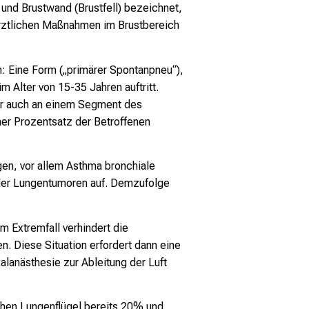
und Brustwand (Brustfell) bezeichnet,
 ärztlichen Maßnahmen im Brustbereich
 Eine Form („primärer Spontanpneu“),
Alter von 15-35 Jahren auftritt.
ner auch an einem Segment des
oher Prozentsatz der Betroffenen
gen, vor allem Asthma bronchiale
er Lungentumoren auf. Demzufolge
 Extremfall verhindert die
. Diese Situation erfordert dann eine
kalanästhesie zur Ableitung der Luft
ichen Lungenflügel bereits 20% und