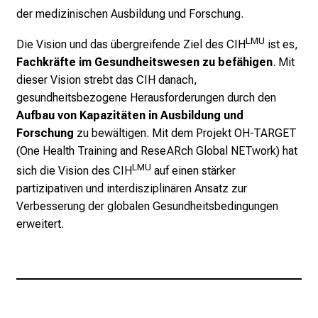
der medizinischen Ausbildung und Forschung.
k
e
LMU
Die Vision und das übergreifende Ziel des CIH
ist es,
i
Fachkräfte im Gesundheitswesen zu befähigen
. Mit
n
dieser Vision strebt das CIH danach,
d
gesundheitsbezogene Herausforderungen durch den
e
Aufbau von Kapazitäten in Ausbildung und
n
Forschung
zu bewältigen. Mit dem Projekt
OH-TARGET
a
(One Health Training and ReseARch Global NETwork)
hat
n
LMU
sich die Vision des CIH
auf einen stärker
s
partizipativen und interdisziplinären Ansatz zur
p
Verbesserung der globalen Gesundheitsbedingungen
r
erweitert.
u
c
h
s
v