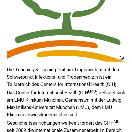
p
i
r
i
e
r
e
n
CIH
d
Die Teaching & Training Unit am Tropeninstitut mit dem
e
Schwerpunkt Infektions- und Tropenmedizin ist ein
r
Teilbereich des Centers for International Health (CIH).
E
LMU
Das
Center for International Health (CIH
)
befindet sich
i
am LMU Klinikum München. Gemeinsam mit der Ludwig-
n
Maximilians-Universität München (LMU), dem LMU
b
Klinikum sowie akademischen und
l
LMU
Gesundheitseinrichtungen weltweit fördert das CIH
i
seit 2009 die internationale Zusammenarbeit im Bereich
c