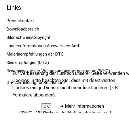
e
Links
n
t
Pressekontakt
d
Downloadbereich
e
Bildnachweis/Copyright
c
k
Länderinformationen Auswärtiges Amt
e
Malariaempfehlungen der DTG
n
Reiseimpfungen (DTG)
S
Reisehinweise der Weltgesundheitsorganisation (WHO)
Zur Verbesserung der Funktion unserer Seite verwenden w
i
Cookies. Bitte beachten Sie, dass mit deaktivierten
e
Anmeldung für Redakteure
Cookies einige Dienste nicht mehr funktionieren (z.B.
v
Formulare absenden).
i
e
➜
Mehr Informationen
OK
l
2026 © LMU Klinikum - Institut für Infektions- und
f
Tropenmedizin
ä