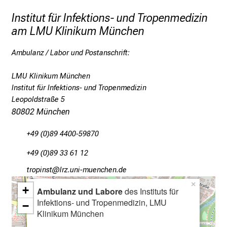
c
h
Institut für Infektions- und Tropenmedizin
e
am LMU Klinikum München
n
P
Ambulanz / Labor und Postanschrift:
f
LMU Klinikum München
l
Institut für Infektions- und Tropenmedizin
e
Leopoldstraße 5
g
80802 München
e
a
+49 (0)89 4400-59870
l
l
+49 (0)89 33 61 12
t
bpüölucb
a,äpß/ful_vfaiuyziutmi
a
×
+
Ambulanz und Labore
des Instituts für
g
Infektions- und Tropenmedizin, LMU
−
.
Klinikum München
T