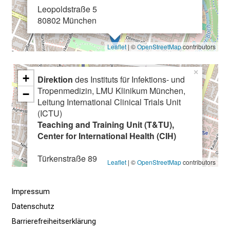
r
Leopoldstraße 5
e
80802 München
f
f
Leaflet
| ©
OpenStreetMap
contributors
e
n
×
+
Direktion
des Instituts für Infektions- und
S
Tropenmedizin, LMU Klinikum München,
−
i
Leitung International Clinical Trials Unit
e
(ICTU)
E
Teaching and Training Unit (T&TU),
x
Center for International Health (CIH)
p
e
Türkenstraße 89
Leaflet
| ©
OpenStreetMap
contributors
80799 München
r
t
Impressum
e
Datenschutz
n
,
Barrierefreiheitserklärung