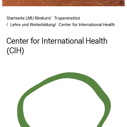
P
u
m
G
Startseite LMU Klinikum
Tropeninstitut
–
F
Lehre und Weiterbildung
Center for International Health
e
i
Center for International Health
n
T
(CIH)
a
g
v
o
l
l
e
r
i
n
s