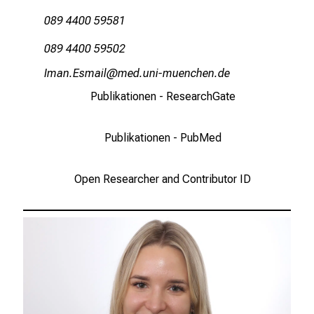
089 4400 59581
089 4400 59502
EvgueNcvgalJä
vim Jful+vfiuy:ziu mi
Publikationen - ResearchGate
Publikationen - PubMed
Open Researcher and Contributor ID