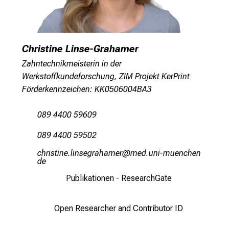
d
u
n
g
Christine Linse-Grahamer
.
Zahntechnikmeisterin in der
Werkstoffkundeforschung, ZIM Projekt KerPrint
mehr Informationen
Förderkennzeichen: KK0506004BA3
089 4400 59609
Schließen
089 4400 59502
yzplcblui älucixp:Dgzagvip
;vimefulhvfiuyziu
mi
Publikationen - ResearchGate
Open Researcher and Contributor ID