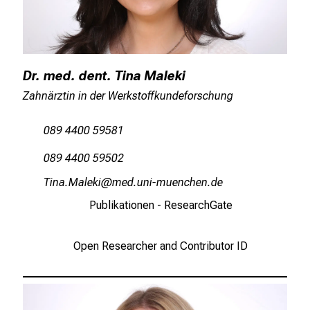
Dr. med. dent. Tina Maleki
Zahnärztin in der Werkstoffkundeforschung
089 4400 59581
089 4400 59502
Knlug OgäioJl
vim-fulrvfiuyziu/mi
Publikationen - ResearchGate
Open Researcher and Contributor ID