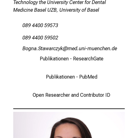
Technology the University Center for Dental
m
Medicine Basel UZB, University of Basel
a
t
089 4400 59573
i
o
089 4400 59502
n
JAüxugeRbgégpyßјoD
vimsful_vfiuyziu mi
e
Publikationen - ResearchGate
n
z
u
Publikationen - PubMed
J
o
Open Researcher and Contributor ID
b
s
,
A
u
s