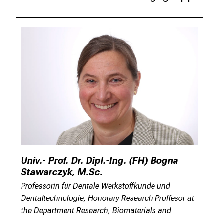
n
S
i
e
s
p
a
n
n
e
n
d
e
Univ.- Prof. Dr. Dipl.-Ing. (FH) Bogna
I
Stawarczyk, M.Sc.
n
Professorin für Dentale Werkstoffkunde und
f
Dentaltechnologie, Honorary Research Proffesor at
o
the Department Research, Biomaterials and
r