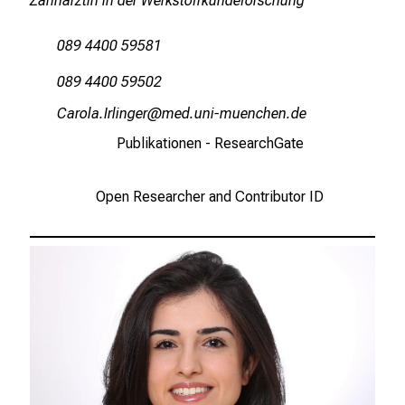
Zahnärztin in der Werkstoffkundeforschung
089 4400 59581
089 4400 59502
HgnpüägsEpJädluxip
vim ful_vfiuyziuemi
Publikationen - ResearchGate
Open Researcher and Contributor ID