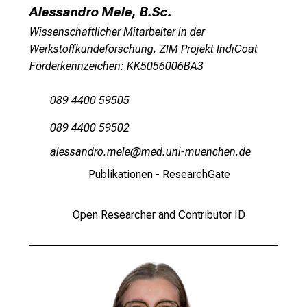
v
Alessandro Mele, B.Sc.
o
Wissenschaftlicher Mitarbeiter in der
n
Werkstoffkundeforschung, ZIM Projekt IndiCoat
d
Förderkennzeichen: KK5056006BA3
e
r
089 4400 59505
g
e
089 4400 59502
l
gäiccgumpü-viäi
vimsfulGvfiuyziu-mi
e
Publikationen - ResearchGate
b
t
e
Open Researcher and Contributor ID
n
P
f
l
e