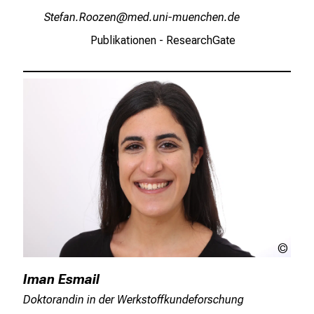
RbiwgueBüüßiu
vim-ful#v:fiuyzniu mi
Publikationen - ResearchGate
LMU
Proth
Iman Esmail
Doktorandin in der Werkstoffkundeforschung