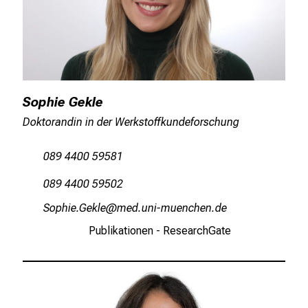
Sophie Gekle
Doktorandin in der Werkstoffkundeforschung
089 4400 59581
089 4400 59502
RüözlisXioäi
vimDsful_vfiuynziu mi
Publikationen - ResearchGate