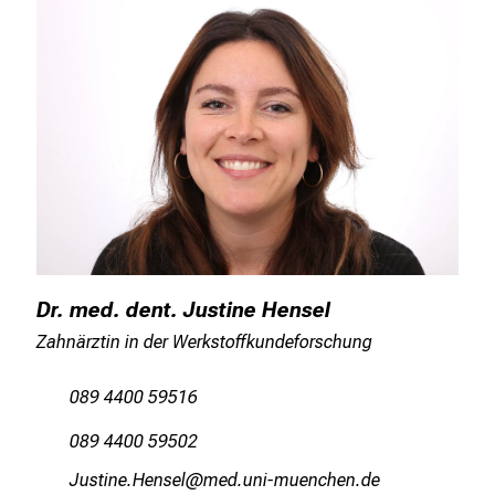
Dr. med. dent. Justine Hensel
Zahnärztin in der Werkstoffkundeforschung
089 4400 59516
089 4400 59502
QfcbluisZiuciä
vim fuld+vfiuyziusmi