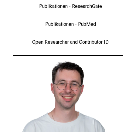
u
Publikationen - ResearchGate
s
u
n
Publikationen - PubMed
d
l
Open Researcher and Contributor ID
a
s
s
e
n
S
i
e
s
i
c
h