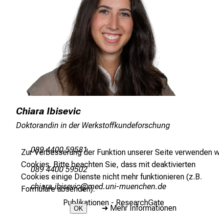
Chiara Ibisevic
Doktorandin in der Werkstoffkundeforschung
089 4400 59581
Zur Verbesserung der Funktion unserer Seite verwenden w
Cookies. Bitte beachten Sie, dass mit deaktivierten
089 4400 59502
Cookies einige Dienste nicht mehr funktionieren (z.B.
yzlgpg-nljlciqly
vimsfYdulGvfiuyziYusmi
Formulare absenden).
Publikationen - ResearchGate
➜
Mehr Informationen
OK