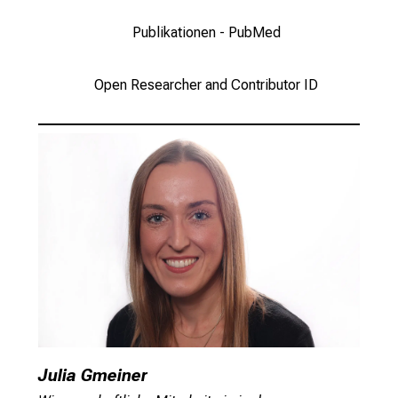
b
Publikationen - PubMed
i
l
Open Researcher and Contributor ID
d
u
n
g
e
n
.
K
o
m
m
e
n
Julia Gmeiner
S
i