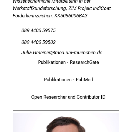
Wissenschaftliche Mitarbeiterin in der
e
Werkstoffkundeforschung, ZIM Projekt IndiCoat
v
Förderkennzeichen: KK5056006BA3
o
r
089 4400 59575
b
089 4400 59502
e
i
Qfälg-Xviluip
vimW fuYl_vfiuyziu mi
,
Publikationen - ResearchGate
t
a
Publikationen - PubMed
u
s
c
Open Researcher and Contributor ID
h
e
n
S