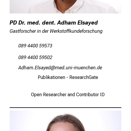
PD Dr. med. dent. Adham Elsayed
Gastforscher in der Werkstoffkundeforschung
089 4400 59573
089 4400 59502
FmzgvsNäc:gјim
Dvimtful#vfiuyYziuasmi
Publikationen - ResearchGate
Open Researcher and Contributor ID