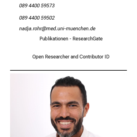
089 4400 59573
089 4400 59502
Wugmkgepüzp
dvinmeful#vfiuyziusm;i
Publikationen - ResearchGate
Open Researcher and Contributor ID