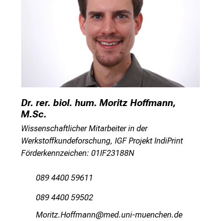
i
e
s
i
c
h
m
i
t
Dr. rer. biol. hum. Moritz Hoffmann,
K
M.Sc.
o
Wissenschaftlicher Mitarbeiter in der
l
Werkstoffkundeforschung, IGF Projekt IndiPrint
l
Förderkennzeichen: 01IF23188N
e
g
089 4400 59611
e
089 4400 59502
n
a
Oü;plbß-Züwwvguu
vimefulrvfi,uyziu mi