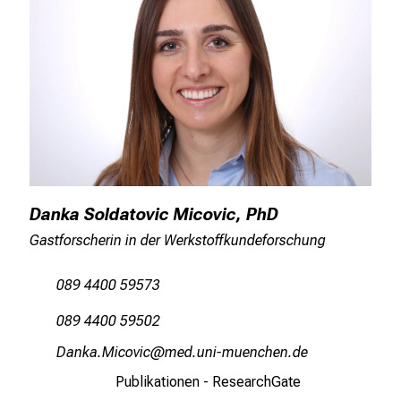
Danka Soldatovic Micovic, PhD
Gastforscherin in der Werkstoffkundeforschung
089 4400 59573
089 4400 59502
MguogsOlyüqly
vim fulrvfiuyziu-mi
Publikationen - ResearchGate