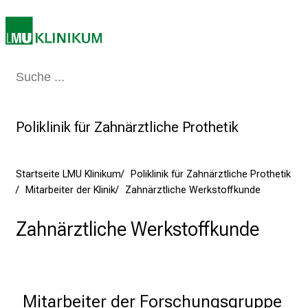
e
c
h
a
Medizin & Pflege
Patienten & Besucher
Forschung
Lehre
Das Kli
n
c
e
Poliklinik für Zahnärztliche Prothetik
n
u
n
Startseite LMU Klinikum
Poliklinik für Zahnärztliche Prothetik
d
Mitarbeiter der Klinik
Zahnärztliche Werkstoffkunde
e
r
Zahnärztliche Werkstoffkunde
h
a
l
t
Mitarbeiter der Forschungsgruppe
e