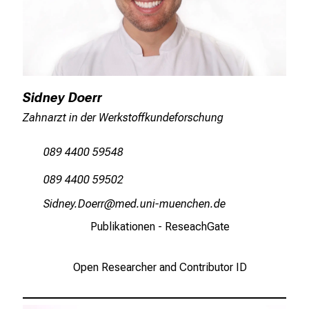
Sidney Doerr
Zahnarzt in der Werkstoffkundeforschung
089 4400 59548
089 4400 59502
RlmuJiј Müipp
vimsfulGvfJiuyziusmi
Publikationen - ReseachGate
Open Researcher and Contributor ID