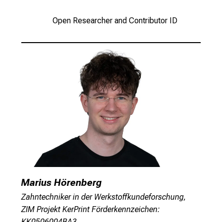
i
s
Open Researcher and Contributor ID
t
e
r
n
–
g
a
n
z
u
n
v
e
Marius Hörenberg
r
Zahntechniker in der Werkstoffkundeforschung,
b
ZIM Projekt KerPrint Förderkennzeichen:
i
KK0506004BA3