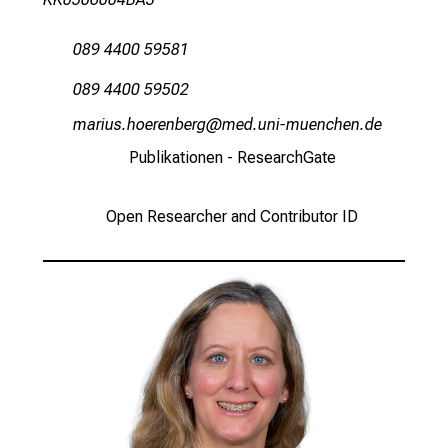
n
d
089 4400 59581
l
i
089 4400 59502
c
vgplfcszüipiu;jnipx
vim fulhvfiuyziu-mi
h
Publikationen - ResearchGate
u
n
d
Open Researcher and Contributor ID
o
h
n
e
A
n
m
e
l