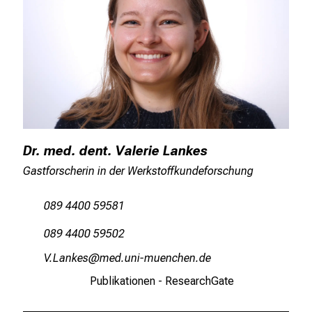
Dr. med. dent. Valerie Lankes
Gastforscherin in der Werkstoffkundeforschung
089 4400 59581
089 4400 59502
ÖsVguoic
vYim ful+vfiuyziu mi
Publikationen - ResearchGate