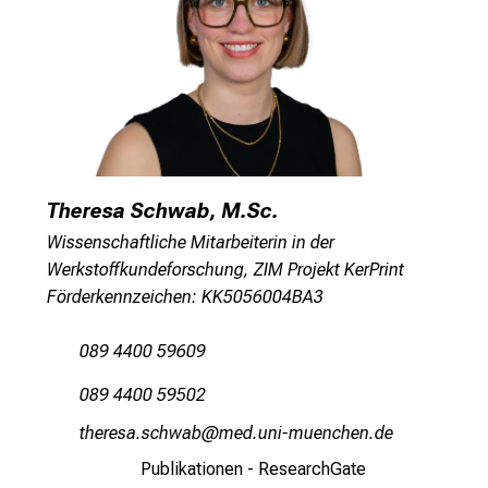
g
e
w
i
s
s
e
n
Theresa Schwab, M.Sc.
s
Wissenschaftliche Mitarbeiterin in der
c
Werkstoffkundeforschung, ZIM Projekt KerPrint
h
Förderkennzeichen: KK5056004BA3
a
f
089 4400 59609
t
b
089 4400 59502
e
bzipiDcg-cyzégj
vim Jful_vfiuyziu mi
g
Publikationen - ResearchGate
e