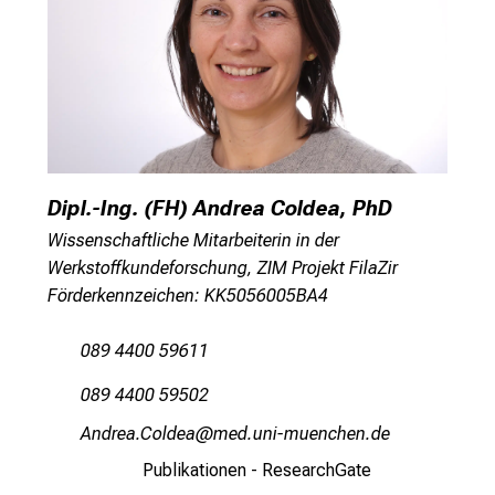
b
i
l
d
u
n
g
Dipl.-Ing. (FH) Andrea Coldea, PhD
e
Wissenschaftliche Mitarbeiterin in der
n
Werkstoffkundeforschung, ZIM Projekt FilaZir
u
Förderkennzeichen: KK5056005BA4
n
d
089 4400 59611
W
e
089 4400 59502
i
Fumpig Hüämig
vimsfuSlhvfiuyziuemi
t
e
Publikationen - ResearchGate
r