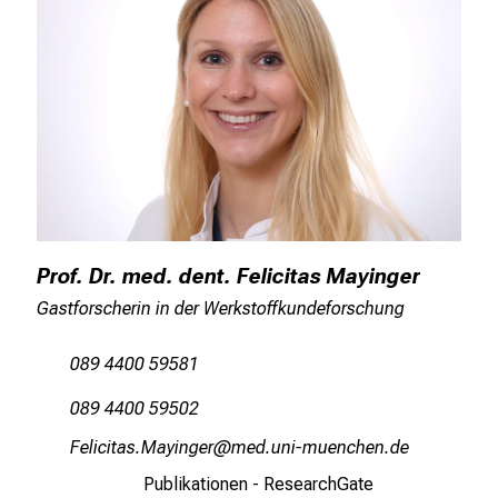
Prof. Dr. med. dent. Felicitas Mayinger
Gastforscherin in der Werkstoffkundeforschung
089 4400 59581
089 4400 59502
ÄiälyldbgceOgdјluxipD
vimsful#;vfiuyziu mi
Publikationen - ResearchGate