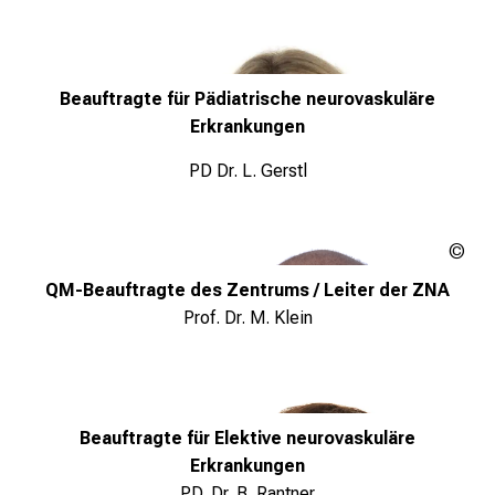
c
h
e
Beauftragte für Pädiatrische neurovaskuläre
n
Erkrankungen
P
f
PD Dr. L. Gerstl
l
e
g
Que
e
Mün
QM-Beauftragte des Zentrums / Leiter der ZNA
a
mue
Prof. Dr. M. Klein
l
inf
pre
l
t
a
g
Beauftragte für Elektive neurovaskuläre
.
Erkrankungen
T
PD. Dr. B. Rantner