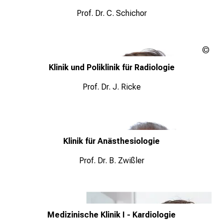
e
Prof. Dr. C. Schichor
n
t
d
neu
e
Klinik und Poliklinik für Radiologie
c
k
Prof. Dr. J. Ricke
e
n
S
i
Klinik für Anästhesiologie
e
v
Prof. Dr. B. Zwißler
i
e
l
f
Medizinische Klinik I - Kardiologie
ä