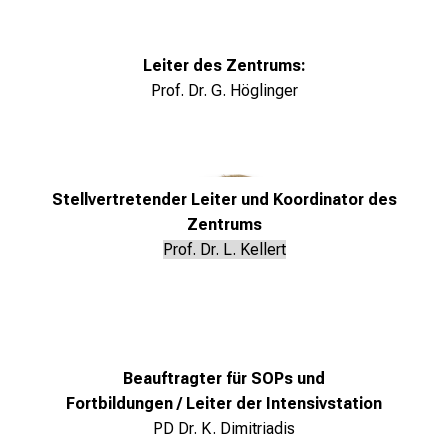
o
l
l
Leiter des Zentrums:
e
Prof. Dr. G. Höglinger
n
u
n
d
Stellvertretender Leiter und Koordinator des
g
Zentrums
a
Prof. Dr. L. Kellert
n
z
h
e
i
Beauftragter für SOPs und
t
Fortbildungen / Leiter der Intensivstation
l
PD Dr. K. Dimitriadis
i