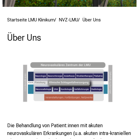
s
p
i
Startseite LMU Klinikum
NVZ-LMU
Über Uns
r
i
Über Uns
e
r
e
n
d
e
r
E
i
n
b
Die Behandlung von Patient:innen mit akuten
l
neurovaskulären Erkrankungen (u.a. akuten intra-kraniellen
i