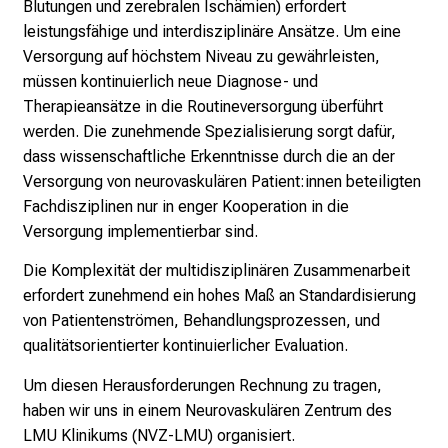
Blutungen und zerebralen Ischämien) erfordert
c
leistungsfähige und interdisziplinäre Ansätze. Um eine
k
Versorgung auf höchstem Niveau zu gewährleisten,
e
müssen kontinuierlich neue Diagnose- und
i
Therapieansätze in die Routineversorgung überführt
n
werden. Die zunehmende Spezialisierung sorgt dafür,
d
dass wissenschaftliche Erkenntnisse durch die an der
e
Versorgung von neurovaskulären Patient:innen beteiligten
n
Fachdisziplinen nur in enger Kooperation in die
a
Versorgung implementierbar sind.
n
s
Die Komplexität der multidisziplinären Zusammenarbeit
p
erfordert zunehmend ein hohes Maß an Standardisierung
r
von Patientenströmen, Behandlungsprozessen, und
u
qualitätsorientierter kontinuierlicher Evaluation.
c
Um diesen Herausforderungen Rechnung zu tragen,
h
haben wir uns in einem Neurovaskulären Zentrum des
s
LMU Klinikums (NVZ-LMU) organisiert.
v