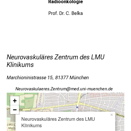
Radioonkologie
e
Prof. Dr. C. Belka
n
u
n
d
e
r
Neurovaskuläres Zentrum des LMU
h
Klinikums
a
l
Marchioninistrasse 15, 81377 München
t
e
Tifpüqgco,fägipicsLiubpfv
vimefYulrvfJiuyziueSmi
n
+
S
−
i
×
e
Neurovaskuläres Zentrum des LMU
s
Klinikums