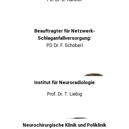
r
e
f
f
Beauftragter für Netzwerk-
e
Schlaganfallversorgung:
n
PD Dr. F. Schöberl
S
i
e
E
x
Institut für Neuroradiologie
p
e
Prof. Dr. T. Liebig
r
t
e
n
Neurochirurgische Klinik und Poliklinik
,