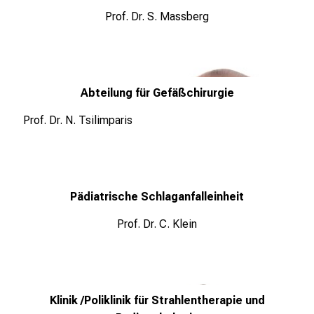
l
Prof. Dr. S. Massberg
t
i
g
e
Abteilung für Gefäßchirurgie
K
a
Prof. Dr. N. Tsilimparis
r
r
i
e
Pädiatrische Schlaganfalleinheit
r
Prof. Dr. C. Klein
e
c
h
a
n
Klinik /Poliklinik für Strahlentherapie und
c