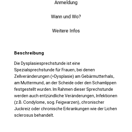
e
Anmeldung
i
t
Wann und Wo?
l
i
Weitere Infos
c
h
e
Beschreibung
n
Die Dysplasiesprechstunde ist eine
P
Spezialsprechstunde für Frauen, bei denen
f
Zellveränderungen (=Dysplasie) am Gebärmutterhals,
l
am Muttermund, an der Scheide oder den Schamlippen
e
festgestellt wurden. Im Rahmen dieser Sprechstunde
werden auch entzündliche Veränderungen, Infektionen
g
(z.B. Condylome, sog. Feigwarzen), chronischer
e
Juckreiz oder chronische Erkrankungen wie der Lichen
a
sclerosus behandelt.
l
l