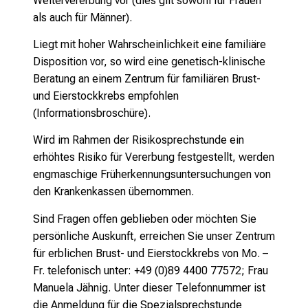
Weitervererbung vor (dies gilt sowohl für Frauen
c
als auch für Männer).
h
a
Liegt mit hoher Wahrscheinlichkeit eine familiäre
n
Disposition vor, so wird eine genetisch-klinische
c
Beratung an einem Zentrum für familiären Brust-
e
und Eierstockkrebs empfohlen
n
(Informationsbroschüre).
u
Wird im Rahmen der Risikosprechstunde ein
n
erhöhtes Risiko für Vererbung festgestellt, werden
d
engmaschige Früherkennungsuntersuchungen von
e
den Krankenkassen übernommen.
r
h
Sind Fragen offen geblieben oder möchten Sie
a
persönliche Auskunft, erreichen Sie unser Zentrum
l
für erblichen Brust- und Eierstockkrebs von
Mo. –
t
Fr. telefonisch unter: +49 (0)89 4400 77572; Frau
e
Manuela Jähnig.
Unter dieser Telefonnummer ist
n
die Anmeldung für die Spezialsprechstunde