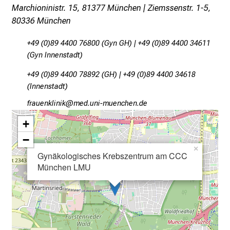
a
Marchioninistr. 15, 81377 München | Ziemssenstr. 1-5,
t
80336 München
i
+49 (0)89 4400 76800 (Gyn GH) | +49 (0)89 4400 34611
o
(Gyn Innenstadt)
n
e
+49 (0)89 4400 78892 (GH) | +49 (0)89 4400 34618
n
(Innenstadt)
z
wpgafiuoälulo
vWim/ful_vfiuyzJiu mDi
u
+
J
o
−
b
×
Gynäkologisches Krebszentrum am CCC
s
München LMU
,
A
u
s
b