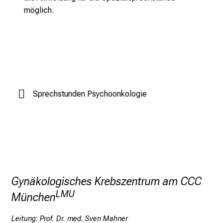
S
möglich.
i
e
s
p
a
n
n
Sprechstunden Psychoonkologie
e
n
d
e
I
n
Gynäkologisches Krebszentrum am CCC
f
o
LMU
München
r
m
Leitung: Prof. Dr. med. Sven Mahner