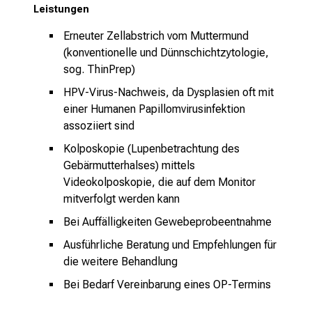
t
Leistungen
a
Erneuter Zellabstrich vom Muttermund
g
(konventionelle und Dünnschichtzytologie,
.
sog. ThinPrep)
T
r
HPV-Virus-Nachweis, da Dysplasien oft mit
e
einer Humanen Papillomvirusinfektion
f
assoziiert sind
f
Kolposkopie (Lupenbetrachtung des
e
Gebärmutterhalses) mittels
n
Videokolposkopie, die auf dem Monitor
S
mitverfolgt werden kann
i
Bei Auffälligkeiten Gewebeprobeentnahme
e
Ausführliche Beratung und Empfehlungen für
E
die weitere Behandlung
x
p
Bei Bedarf Vereinbarung eines OP-Termins
e