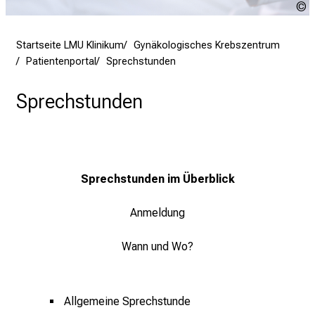
n
Y
b
N
Startseite LMU Klinikum
Gynäkologisches Krebszentrum
l
A
Patientenportal
Sprechstunden
S
i
c
Sprechstunden
k
e
i
n
d
Sprechstunden im Überblick
e
n
Anmeldung
a
n
Wann und Wo?
s
p
r
Allgemeine Sprechstunde