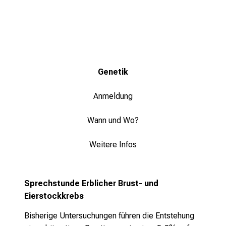
r
t
e
n
,
e
Genetik
n
t
Anmeldung
d
e
Wann und Wo?
c
k
Weitere Infos
e
n
S
Sprechstunde Erblicher Brust- und
i
Eierstockkrebs
e
Bisherige Untersuchungen führen die Entstehung
v