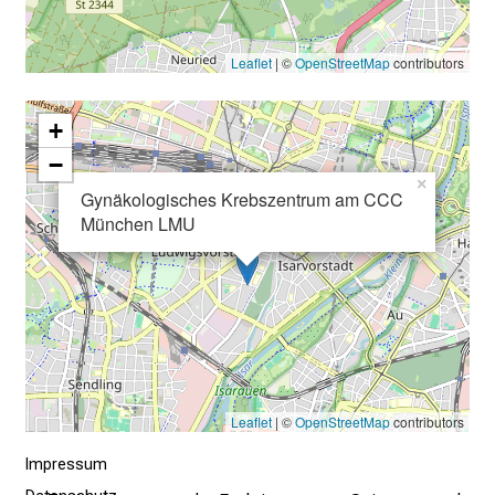
i
l
Leaflet
| ©
OpenStreetMap
contributors
d
u
+
n
g
−
e
×
Gynäkologisches Krebszentrum am CCC
n
München LMU
u
n
d
W
e
i
t
Leaflet
| ©
OpenStreetMap
contributors
e
r
Impressum
b