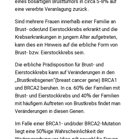
eines bösartigen Brusttumors in circa 5-8% auf
i
eine vererbte Veranlagung zurück.
e
l
Sind mehrere Frauen innerhalb einer Familie an
f
Brust- oder/und Eierstockkrebs erkrankt und die
ä
Krebserkrankungen in jungem Alter aufgetreten,
l
kann dies ein Hinweis auf die erbliche Form von
t
Brust- bzw. Eierstockkrebs sein.
i
g
Die erbliche Prädisposition für Brust- und
e
Eierstockkrebs kann auf Veränderungen in den
K
„Brustkrebsgenen“(breast cancer gene) BRCA1
a
und BRCA2 beruhen. In ca. 60% der Familien mit
r
Brust- und Eierstockkrebs und 40% der Familien
r
mit häufigem Auftreten von Brustkrebs findet man
i
Veränderungen in diesen Genen.
e
Im Falle einer BRCA1- und/oder BRCA2-Mutation
r
liegt eine 50%ige Wahrscheinlichkeit der
e