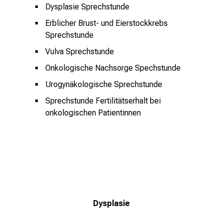
u
Dysplasie Sprechstunde
c
Erblicher Brust- und Eierstockkrebs
h
Sprechstunde
s
v
Vulva Sprechstunde
o
Onkologische Nachsorge Spechstunde
l
Urogynäkologische Sprechstunde
l
e
Sprechstunde Fertilitätserhalt bei
n
onkologischen Patientinnen
u
n
d
g
a
n
z
Dysplasie
h