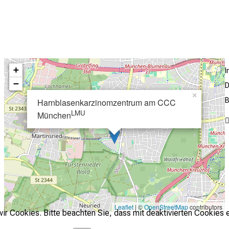
+
−
D
×
B
Harnblasenkarzinomzentrum am CCC
LMU
München
Leaflet
| ©
OpenStreetMap
contributors
r Cookies. Bitte beachten Sie, dass mit deaktivierten Cookies e