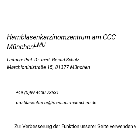
Harnblasenkarzinomzentrum am CCC
LMU
München
Leitung: Prof. Dr. med. Gerald Schulz
Marchioninistraße 15, 81377 München
+49 (0)89 4400 73531
fpüsjägciubfvWWüp
vim-ful#vfiuyziu mi
Zur Verbesserung der Funktion unserer Seite verwenden wi