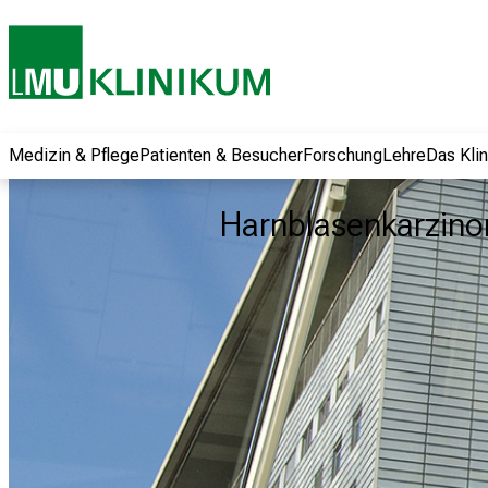
und erhalten Sie
spannende
Informationen zu
Jobs, Ausbildungen
und
Weiterbildungen.
Medizin & Pflege
Patienten & Besucher
Forschung
Lehre
Das Kli
Kommen Sie
vorbei, tauschen
Harnblasenkarzi
Sie sich mit
Kollegen aus und
lassen Sie sich von
der gelebten
Pflegewissenschaft
begeistern – ganz
unverbindlich und
ohne Anmeldung.