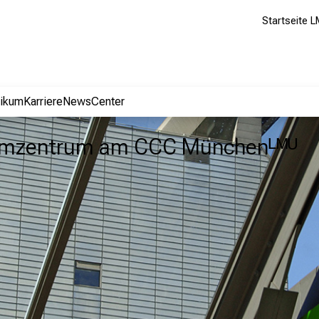
Startseite L
nikum
Karriere
NewsCenter
nomzentrum am CCC Münchenᴸᴹᵁ