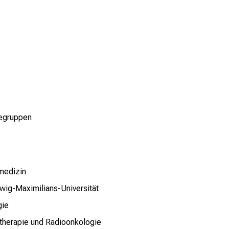
fegruppen
rmedizin
dwig-Maximilians-Universität
gie
lentherapie und Radioonkologie