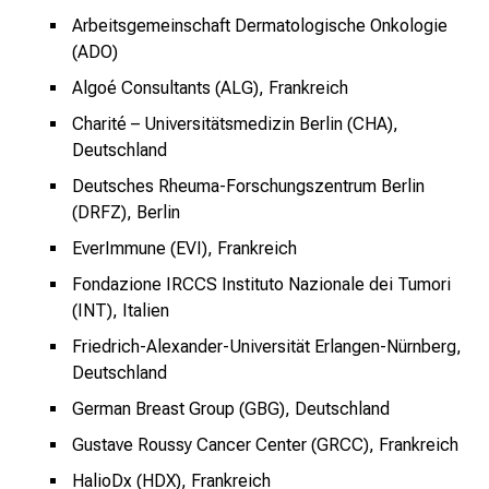
n
Arbeitsgemeinschaft Dermatologische Onkologie
T
(ADO)
a
Algoé Consultants (ALG), Frankreich
g
v
Charité – Universitätsmedizin Berlin (CHA),
Deutschland
o
l
Deutsches Rheuma-Forschungszentrum Berlin
l
(DRFZ), Berlin
e
EverImmune (EVI), Frankreich
r
Fondazione IRCCS Instituto Nazionale dei Tumori
i
(INT), Italien
n
s
Friedrich-Alexander-Universität Erlangen-Nürnberg,
p
Deutschland
i
German Breast Group (GBG), Deutschland
r
Gustave Roussy Cancer Center (GRCC), Frankreich
i
e
HalioDx (HDX), Frankreich