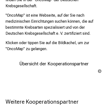
g
Krebsgesellschaft.
e
a
"OncoMap" ist eine Webseite, auf der Sie nach
m
medizinischen Einrichtungen suchen können, die auf
L
bestimmte Krebsarten spezialisiert und von der
M
Deutschen Krebsgesellschaft e. V. zertifiziert sind.
U
Klicken oder tippen Sie auf die Bildkachel, um zur
K
"OncoMap" zu gelangen.
l
i
n
Übersicht der Kooperationspartner
i
Get
k
Im
OncoMap
u
m
–
e
Weitere Kooperationspartner
i