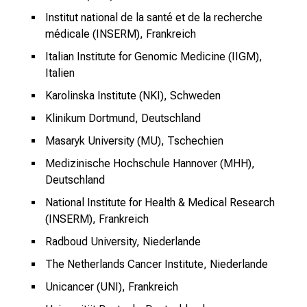
r
Institut national de la santé et de la recherche
e
médicale (INSERM), Frankreich
n
Italian Institute for Genomic Medicine (IIGM),
d
Italien
e
Karolinska Institute (NKI), Schweden
r
E
Klinikum Dortmund, Deutschland
i
Masaryk University (MU), Tschechien
n
Medizinische Hochschule Hannover (MHH),
b
Deutschland
l
i
National Institute for Health & Medical Research
c
(INSERM), Frankreich
k
Radboud University, Niederlande
e
The Netherlands Cancer Institute, Niederlande
i
n
Unicancer (UNI), Frankreich
d