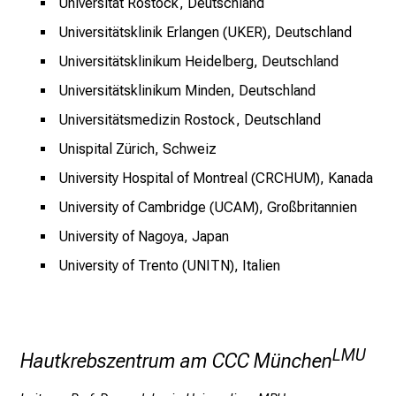
Universität Rostock, Deutschland
e
Universitätsklinik Erlangen (UKER), Deutschland
n
a
Universitätsklinikum Heidelberg, Deutschland
n
Universitätsklinikum Minden, Deutschland
s
Universitätsmedizin Rostock, Deutschland
p
r
Unispital Zürich, Schweiz
u
University Hospital of Montreal (CRCHUM), Kanada
c
University of Cambridge (UCAM), Großbritannien
h
s
University of Nagoya, Japan
v
University of Trento (UNITN), Italien
o
l
l
e
LMU
Hautkrebszentrum am CCC München
n
u