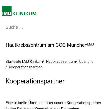
K
a
r
r
i
Medizin & Pflege
Patienten & Besucher
Forschung
Lehre
Das Kli
e
r
Hautkrebszentrum am CCC Münchenᴸᴹᵁ
e
t
a
Startseite LMU Klinikum
Hautkrebszentrum
Über uns
g
Kooperationspartner
d
e
Kooperationspartner
r
P
f
l
Eine aktuelle Übersicht über unsere Kooperationspartner
e
finden Sie in der "OncoMap" der Deutschen