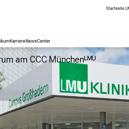
Startseite L
nikum
Karriere
NewsCenter
trum am CCC Münchenᴸᴹᵁ