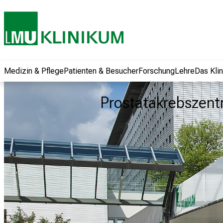
und erhalten Sie
spannende
Informationen zu
Jobs, Ausbildungen
und
Weiterbildungen.
Medizin & Pflege
Patienten & Besucher
Forschung
Lehre
Das Kli
Kommen Sie
vorbei, tauschen
Prostatakrebszen
Sie sich mit
Kollegen aus und
lassen Sie sich von
der gelebten
Pflegewissenschaft
begeistern – ganz
unverbindlich und
ohne Anmeldung.