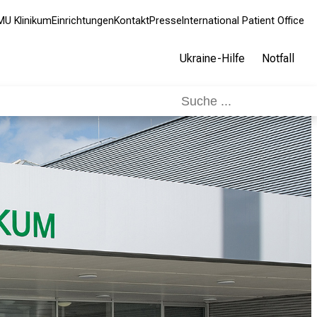
MU Klinikum
Einrichtungen
Kontakt
Presse
International Patient Office
Ukraine-Hilfe
Notfall