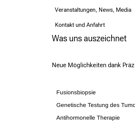
Veranstaltungen, News, Media
Kontakt und Anfahrt
Was uns auszeichnet
Neue Möglichkeiten dank Präz
Fusionsbiopsie
Genetische Testung des Tumo
Hintergrund
Antihormonelle Therapie
Eine ultraschallgesteuerte systemat
Hintergrund
der aktuell gültigen S3-Leitlinie so
Genetische Testung kann in vielen F
Hintergrund
auffälligem PSA-Anstieg oder einer 