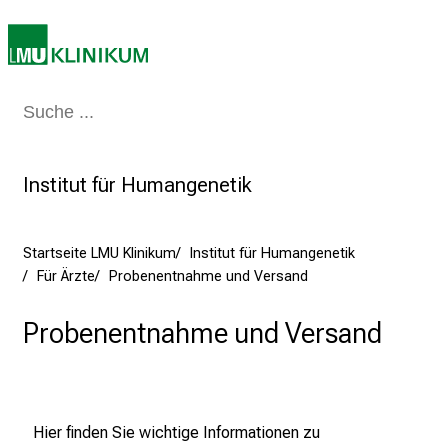
b
e
n
S
i
Medizin & Pflege
Patienten & Besucher
Forschung
Lehre
Das Kli
e
a
m
Institut für Humangenetik
2
7
.
Startseite LMU Klinikum
Institut für Humangenetik
J
Für Ärzte
Probenentnahme und Versand
u
n
Probenentnahme und Versand
i
2
0
2
Hier finden Sie wichtige Informationen zu