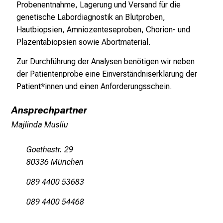
5
Probenentnahme, Lagerung und Versand für die
d
genetische Labordiagnostik an Blutproben,
e
Hautbiopsien, Amniozenteseproben, Chorion- und
n
Plazentabiopsien sowie Abortmaterial.
K
Zur Durchführung der Analysen benötigen wir neben
a
der Patientenprobe eine Einverständniserklärung der
r
Patient*innen und einen Anforderungsschein.
r
i
Ansprechpartner
e
Majlinda Musliu
r
e
Goethestr. 29
t
80336 München
a
g
089 4400 53683
d
e
089 4400 54468
r