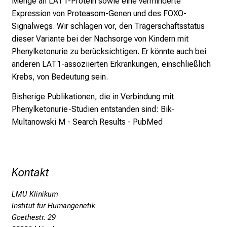
Menge an LAT1-Protein sowie eine verminderte
f
Expression von Proteasom-Genen und des FOXO-
l
Signalwegs. Wir schlagen vor, den Trägerschaftsstatus
e
dieser Variante bei der Nachsorge von Kindern mit
g
Phenylketonurie zu berücksichtigen. Er könnte auch bei
e
anderen LAT1-assoziierten Erkrankungen, einschließlich
a
Krebs, von Bedeutung sein.
m
L
Bisherige Publikationen, die in Verbindung mit
M
Phenylketonurie-Studien entstanden sind:
Bik-
U
Multanowski M - Search Results - PubMe
d
K
l
i
n
Kontakt
i
LMU Klinikum
k
Institut für Humangenetik
u
Goethestr. 29
m