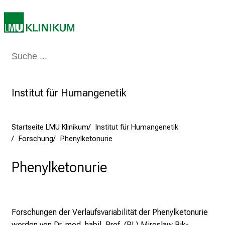
e
n
S
i
e
Medizin & Pflege
Patienten & Besucher
Forschung
Lehre
Das Kli
a
m
2
Institut für Humangenetik
7
.
Startseite LMU Klinikum
Institut für Humangenetik
J
Forschung
Phenylketonurie
u
n
Phenylketonurie
i
2
0
2
Forschungen der Verlaufsvariabilität der Phenylketonurie
5
werden von Dr. med. habil. Prof. (PL) Miroslaw Bik-