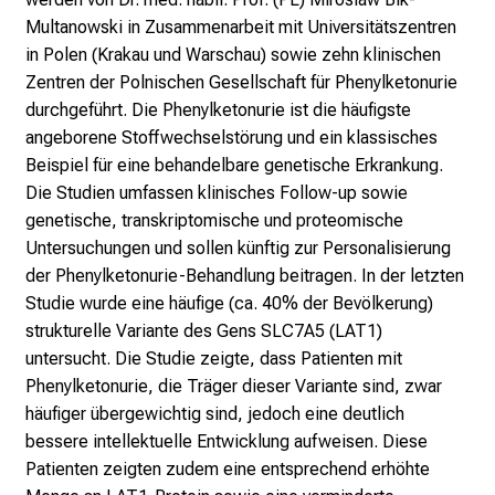
d
Multanowski in Zusammenarbeit mit Universitätszentren
e
in Polen (Krakau und Warschau) sowie zehn klinischen
n
Zentren der Polnischen Gesellschaft für Phenylketonurie
K
durchgeführt. Die Phenylketonurie ist die häufigste
a
angeborene Stoffwechselstörung und ein klassisches
r
Beispiel für eine behandelbare genetische Erkrankung.
r
Die Studien umfassen klinisches Follow-up sowie
i
genetische, transkriptomische und proteomische
e
Untersuchungen und sollen künftig zur Personalisierung
r
der Phenylketonurie-Behandlung beitragen. In der letzten
e
Studie wurde eine häufige (ca. 40% der Bevölkerung)
t
strukturelle Variante des Gens SLC7A5 (LAT1)
a
untersucht. Die Studie zeigte, dass Patienten mit
g
Phenylketonurie, die Träger dieser Variante sind, zwar
d
häufiger übergewichtig sind, jedoch eine deutlich
e
bessere intellektuelle Entwicklung aufweisen. Diese
r
Patienten zeigten zudem eine entsprechend erhöhte
P