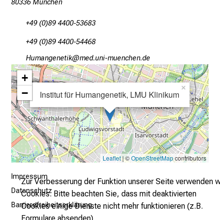
80336 München
–
e
+49 (0)89 4400-53683
i
+49 (0)89 4400-54468
n
T
Zfvguxiuiblo
vimsdfuld#vfiuyziu:emni
a
+
g
×
−
v
Institut für Humangenetik, LMU Klinikum
o
l
l
e
r
Leaflet
| ©
OpenStreetMap
contributors
i
Impressum
n
Zur Verbesserung der Funktion unserer Seite verwenden w
s
Datenschutz
Cookies. Bitte beachten Sie, dass mit deaktivierten
p
Barrierefreiheitserklärung
Cookies einige Dienste nicht mehr funktionieren (z.B.
i
Formulare absenden).