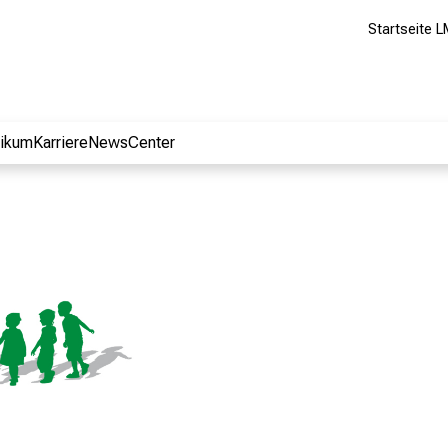
Startseite L
nikum
Karriere
NewsCenter