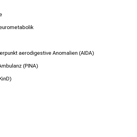
e
eurometabolik
erpunkt aerodigestive Anomalien (AIDA)
-Ambulanz (PINA)
KinD)