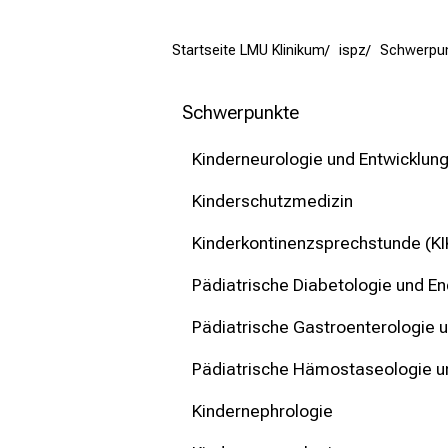
mehr Informationen
Startseite LMU Klinikum
ispz
Schwerpu
Schließen
Schwerpunkte
Kinderneurologie und Entwicklun
Kinderschutzmedizin
Kinderkontinenzsprechstunde (KI
Pädiatrische Diabetologie und En
Pädiatrische Gastroenterologie 
Pädiatrische Hämostaseologie 
Kindernephrologie