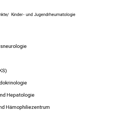
nkte
Kinder- und Jugendrheumatologie
gsneurologie
KS)
dokrinologie
und Hepatologie
und Hämophiliezentrum