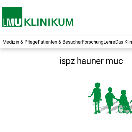
und erhalten Sie
spannende
Informationen zu
Jobs, Ausbildungen
und
Weiterbildungen.
Medizin & Pflege
Patienten & Besucher
Forschung
Lehre
Das Kli
Kommen Sie
vorbei, tauschen
ispz hauner muc
Sie sich mit
Kollegen aus und
lassen Sie sich von
der gelebten
Pflegewissenschaft
begeistern – ganz
unverbindlich und
ohne Anmeldung.