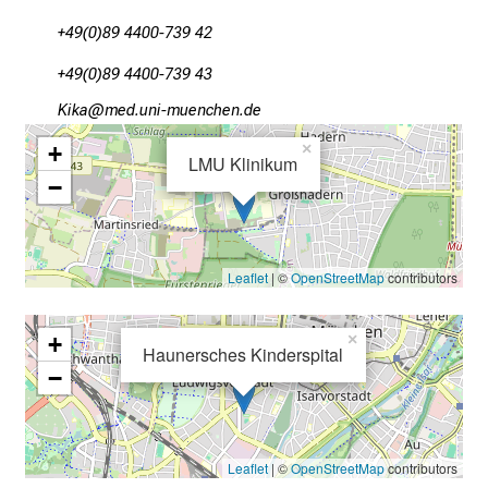
b
+49(0)89 4400-739 42
l
i
+49(0)89 4400-739 43
c
Ülog
vimefulGvfiuyziu-mi
k
e
+
×
LMU Klinikum
i
−
n
d
e
Leaflet
| ©
OpenStreetMap
contributors
n
a
n
+
×
Haunersches Kinderspital
s
−
p
r
u
Leaflet
| ©
OpenStreetMap
contributors
c