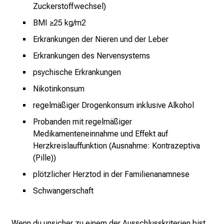
i
Zuckerstoffwechsel)
n
BMI ≥25 kg/m2
i
Erkrankungen der Nieren und der Leber
k
u
Erkrankungen des Nervensystems
m
psychische Erkrankungen
–
Nikotinkonsum
e
i
regelmäßiger Drogenkonsum inklusive Alkohol
n
Probanden mit regelmäßiger
T
Medikamenteneinnahme und Effekt auf
a
Herzkreislauffunktion (Ausnahme: Kontrazeptiva
g
(Pille))
v
plötzlicher Herztod in der Familienanamnese
o
l
Schwangerschaft
l
e
Wenn du unsicher zu einem der Ausschlusskriterien bist,