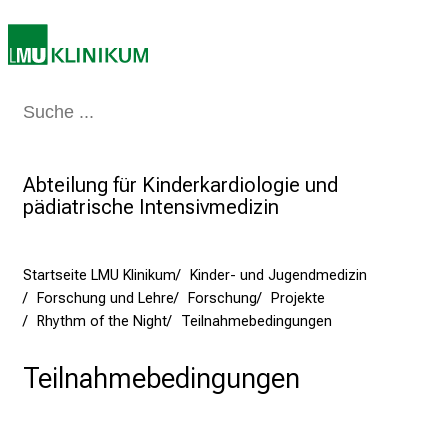
n
i
2
0
2
Medizin & Pflege
Patienten & Besucher
Forschung
Lehre
Das Kli
5
d
e
Abteilung für Kinderkardiologie und
n
pädiatrische Intensivmedizin
K
a
r
Startseite LMU Klinikum
Kinder- und Jugendmedizin
Forschung und Lehre
Forschung
Projekte
r
Rhythm of the Night
Teilnahmebedingungen
i
e
Teilnahmebedingungen
r
e
t