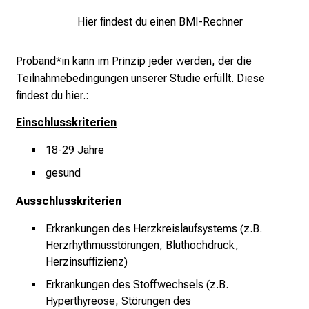
a
g
Hier findest du einen BMI-Rechner
d
e
Proband*in kann im Prinzip jeder werden, der die
r
Teilnahmebedingungen unserer Studie erfüllt. Diese
P
findest du hier.:
f
Einschlusskriterien
l
e
18-29 Jahre
g
gesund
e
a
Ausschlusskriterien
m
L
Erkrankungen des Herzkreislaufsystems (z.B.
M
Herzrhythmusstörungen, Bluthochdruck,
U
Herzinsuffizienz)
K
Erkrankungen des Stoffwechsels (z.B.
l
Hyperthyreose, Störungen des