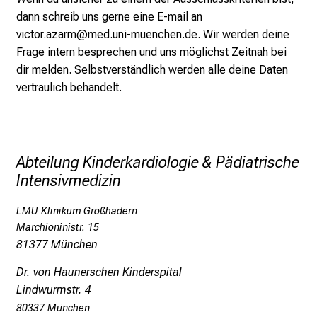
r
dann schreib uns gerne eine E-mail an
i
victor.azarm@med.uni-muenchen.de. Wir werden deine
n
Frage intern besprechen und uns möglichst Zeitnah bei
s
dir melden. Selbstverständlich werden alle deine Daten
p
vertraulich behandelt.
i
r
i
e
Abteilung Kinderkardiologie & Pädiatrische
r
Intensivmedizin
e
n
LMU Klinikum Großhadern
d
Marchioninistr. 15
e
81377 München
r
E
Dr. von Haunerschen Kinderspital
i
Lindwurmstr. 4
n
80337 München