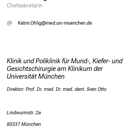
Chefsekretärin
J
u
n
Ügbplu Ézä,l:x
vimeful_vfiuy;ziu nmi
i
2
0
2
5
Klinik und Poliklinik für Mund-, Kiefer- und
d
Gesichtschirurgie am Klinikum der
e
Universität München
n
K
Direktor: Prof. Dr. med. Dr. med. dent. Sven Otto
a
r
r
Lindwurmstr. 2a
i
80337 München
e
r