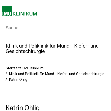
n
z
:
E
Medizin & Pflege
Patienten & Besucher
Forschung
Lehre
Das Kli
r
l
e
Klinik und Poliklinik für Mund-, Kiefer- und
b
Gesichtschirurgie
e
n
S
Startseite LMU Klinikum
i
Klinik und Poliklinik für Mund-, Kiefer- und Gesichtschirurgie
e
Katrin Ohlig
a
m
2
7
Katrin Ohlig
.