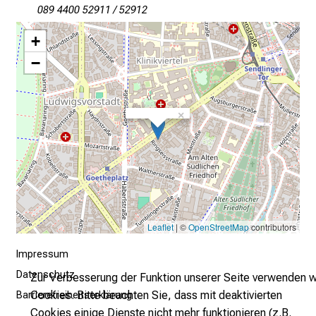
089 4400 52911 / 52912
e
t
+
a
−
g
d
e
×
r
P
f
l
e
g
e
Leaflet
| ©
OpenStreetMap
contributors
a
Impressum
m
Datenschutz
Zur Verbesserung der Funktion unserer Seite verwenden w
L
Cookies. Bitte beachten Sie, dass mit deaktivierten
Barrierefreiheitserklärung
M
Cookies einige Dienste nicht mehr funktionieren (z.B.
U