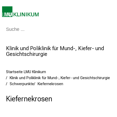
p
i
r
i
Medizin & Pflege
Patienten & Besucher
Forschung
Lehre
Das Kli
e
r
e
Klinik und Poliklinik für Mund-, Kiefer- und
n
Gesichtschirurgie
d
e
r
Startseite LMU Klinikum
E
Klinik und Poliklinik für Mund-, Kiefer- und Gesichtschirurgie
i
Schwerpunkte
Kiefernekrosen
n
b
Kiefernekrosen
l
i
c