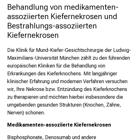
Behandlung von medikamenten-
k
e
assoziierten Kiefernekrosen und 
i
Bestrahlungs-assoziierten 
n
Kiefernekrosen
d
e
Die Klinik für Mund-Kiefer-Gesichtschirurgie der Ludwig-
n
Maximilians-Universität München zählt zu den führenden
a
europäischen Kliniken für die Behandlung von
n
Erkrankungen des Kieferknochens. Mit langjähriger
s
klinischer Erfahrung und modernen Verfahren versuchen
p
wir, Ihre Nekrose bzw. Entzündung des Kieferknochens
r
zu therapieren und möchten hierbei insbesondere die
u
umgebenden gesunden Strukturen (Knochen, Zähne,
c
Nerven) schonen.
h
s
Medikamenten-assoziierte Kiefernekrosen
v
Bisphosphonate, Denosumab und andere
o