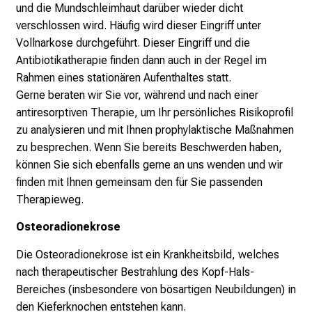
e
und die Mundschleimhaut darüber wieder dicht
n
verschlossen wird. Häufig wird dieser Eingriff unter
t
Vollnarkose durchgeführt. Dieser Eingriff und die
d
Antibiotikatherapie finden dann auch in der Regel im
e
Rahmen eines stationären Aufenthaltes statt.
c
Gerne beraten wir Sie vor, während und nach einer
k
antiresorptiven Therapie, um Ihr persönliches Risikoprofil
e
zu analysieren und mit Ihnen prophylaktische Maßnahmen
n
zu besprechen. Wenn Sie bereits Beschwerden haben,
S
können Sie sich ebenfalls gerne an uns wenden und wir
i
finden mit Ihnen gemeinsam den für Sie passenden
e
Therapieweg.
v
Osteoradionekrose
i
e
Die Osteoradionekrose ist ein Krankheitsbild, welches
l
nach therapeutischer Bestrahlung des Kopf-Hals-
f
Bereiches (insbesondere von bösartigen Neubildungen) in
ä
den Kieferknochen entstehen kann.