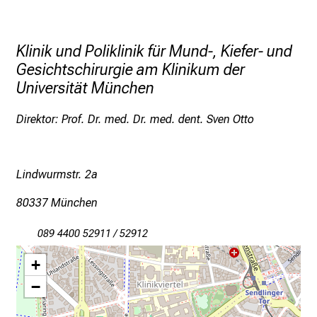
g
e
n
Klinik und Poliklinik für Mund-, Kiefer- und
u
Gesichtschirurgie am Klinikum der
n
Universität München
d
W
Direktor: Prof. Dr. med. Dr. med. dent. Sven Otto
e
i
t
Lindwurmstr. 2a
e
80337 München
r
b
089 4400 52911 / 52912
i
l
+
d
−
u
n