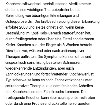
Knochenstoffwechsel-beeinflussende Medikamente
l
stellen einen wichtigen Therapiepfeiler bei der
l
Behandlung von bösartigen Erkrankungen und
e
Osteoporose dar. Die Erstbeschreibung dieser Erkrankung
n
erfolgte 2003 und sie zeichnet sich, wenn keine
u
Bestrahlung im Kopf-Hals-Bereich stattgefunden hat,
n
durch freiliegenden oder über eine Fistel sondierbaren
d
Kiefer-Knochen aus, der länger als 8 Wochen besteht.
g
Dies kann vor, während oder nach antiresorptiver
a
Therapie auftreten. Die Symptome können diffus und
n
unspezifisch sein, häufig bestehen Schmerzen,
z
wiederkehrende Entzündungen, aber auch
h
Zahnlockerungen und fortschreitender Knochenverlust.
e
Typischerweise kann es nach Zahnextraktionen unter
i
antiresorptiver Therapie zu einem fehlenden Abheilen
t
des Knochens und des
Zahnfleischs kommen. Der
l
freiliegende Knochen kann aber auch spontan auftreten
i
oder durch eine Prothesendruckstelle hervorgerufen