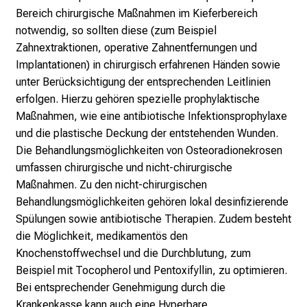
e
Bereich chirurgische Maßnahmen im Kieferbereich
n
notwendig, so sollten diese (zum Beispiel
u
Zahnextraktionen, operative Zahnentfernungen und
n
Implantationen) in chirurgisch erfahrenen Händen sowie
d
unter Berücksichtigung der entsprechenden Leitlinien
e
erfolgen. Hierzu gehören spezielle prophylaktische
r
Maßnahmen, wie eine antibiotische Infektionsprophylaxe
h
und die plastische Deckung der entstehenden Wunden.
a
Die Behandlungsmöglichkeiten von Osteoradionekrosen
l
umfassen chirurgische und nicht-chirurgische
t
Maßnahmen. Zu den nicht-chirurgischen
e
Behandlungsmöglichkeiten gehören lokal desinfizierende
n
Spülungen sowie antibiotische Therapien. Zudem besteht
S
die Möglichkeit, medikamentös den
i
Knochenstoffwechsel und die Durchblutung, zum
e
Beispiel mit Tocopherol und Pentoxifyllin, zu optimieren.
s
Bei entsprechender Genehmigung durch die
p
Krankenkasse kann auch eine Hyperbare