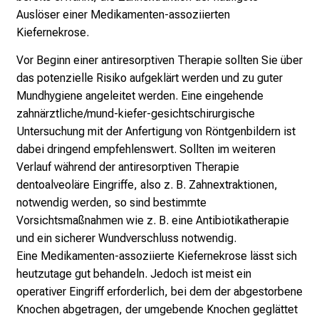
r
Auslöser einer Medikamenten-assoziierten
e
Kiefernekrose.
f
f
Vor Beginn einer antiresorptiven Therapie sollten Sie über
e
das potenzielle Risiko aufgeklärt werden und zu guter
n
Mundhygiene angeleitet werden. Eine eingehende
S
zahnärztliche/mund-kiefer-gesichtschirurgische
i
Untersuchung mit der Anfertigung von Röntgenbildern ist
e
dabei dringend empfehlenswert. Sollten im weiteren
E
Verlauf während der antiresorptiven Therapie
x
dentoalveoläre Eingriffe, also z. B. Zahnextraktionen,
p
notwendig werden, so sind bestimmte
e
Vorsichtsmaßnahmen wie z. B. eine Antibiotikatherapie
r
und ein sicherer Wundverschluss notwendig.
t
Eine Medikamenten-assoziierte Kiefernekrose lässt sich
e
heutzutage gut behandeln. Jedoch ist meist ein
n
operativer Eingriff erforderlich, bei dem der abgestorbene
,
Knochen abgetragen, der umgebende Knochen geglättet