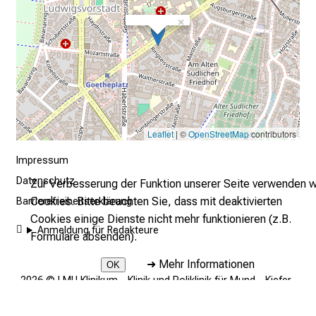
g
×
e
n
.
K
o
m
Leaflet
| ©
OpenStreetMap
contributors
m
e
Impressum
n
Datenschutz
Zur Verbesserung der Funktion unserer Seite verwenden w
S
Cookies. Bitte beachten Sie, dass mit deaktivierten
Barrierefreiheitserklärung
i
Cookies einige Dienste nicht mehr funktionieren (z.B.
e
Anmeldung für Redakteure
Formulare absenden).
v
o
➜
Mehr Informationen
OK
r
2026 © LMU Klinikum - Klinik und Poliklinik für Mund-, Kiefer-
b
und Gesichtschirurgie
e