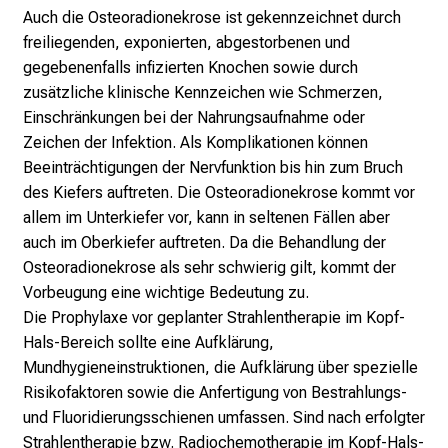
l
Auch die Osteoradionekrose ist gekennzeichnet durch
t
freiliegenden, exponierten, abgestorbenen und
i
gegebenenfalls infizierten Knochen sowie durch
g
zusätzliche klinische Kennzeichen wie Schmerzen,
e
Einschränkungen bei der Nahrungsaufnahme oder
K
Zeichen der Infektion. Als Komplikationen können
a
Beeinträchtigungen der Nervfunktion bis hin zum Bruch
r
des Kiefers auftreten. Die Osteoradionekrose kommt vor
r
allem im Unterkiefer vor, kann in seltenen Fällen aber
i
auch im Oberkiefer auftreten. Da die Behandlung der
e
Osteoradionekrose als sehr schwierig gilt, kommt der
r
Vorbeugung eine wichtige Bedeutung zu.
e
Die Prophylaxe vor geplanter Strahlentherapie im Kopf-
c
Hals-Bereich sollte eine Aufklärung,
h
Mundhygieneinstruktionen, die Aufklärung über spezielle
a
Risikofaktoren sowie die Anfertigung von Bestrahlungs-
n
und Fluoridierungsschienen umfassen. Sind nach erfolgter
c
Strahlentherapie bzw. Radiochemotherapie im Kopf-Hals-