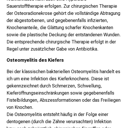
a
Sauerstofftherapie erfolgen. Zur chirurgischen Therapie
n
der Osteoradionekrose gehört die vollständige Abtragung
n
der abgestorbenen, und gegebenenfalls infizierten,
e
Knochenanteile, die Glättung scharfer Knochenkanten
n
sowie die plastische Deckung der entstandenen Wunden.
d
Die entsprechende chirurgische Therapie erfolgt in der
e
Regel unter zusätzlicher Gabe von Antibiotika.
I
n
Osteomyelitis des Kiefers
f
Bei der klassischen bakteriellen Osteomyelitis handelt es
o
ich um eine Infektion des Kieferknochens. Diese ist
r
gekennzeichnet durch Schmerzen, Schwellung,
m
Kieferöffnungseinschränkungen sowie gegebenenfalls
a
Fistelbildungen, Abszessformationen oder das Freiliegen
t
von Knochen.
i
Die Osteomyelitis entsteht häufig in der Folge einer
o
dentogenen (durch die Zähne verursachten) Infektion
n