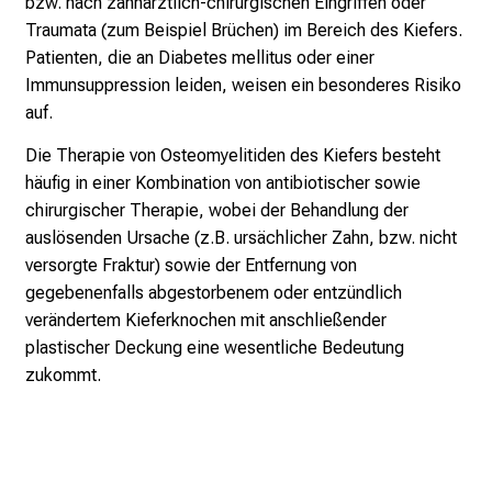
bzw. nach zahnärztlich-chirurgischen Eingriffen oder
e
Traumata (zum Beispiel Brüchen) im Bereich des Kiefers.
n
Patienten, die an Diabetes mellitus oder einer
z
Immunsuppression leiden, weisen ein besonderes Risiko
u
auf.
J
o
Die Therapie von Osteomyelitiden des Kiefers besteht
b
häufig in einer Kombination von antibiotischer sowie
s
chirurgischer Therapie, wobei der Behandlung der
,
auslösenden Ursache (z.B. ursächlicher Zahn, bzw. nicht
A
versorgte Fraktur) sowie der Entfernung von
u
gegebenenfalls abgestorbenem oder entzündlich
s
verändertem Kieferknochen mit anschließender
b
plastischer Deckung eine wesentliche Bedeutung
i
zukommt.
l
d
u
n