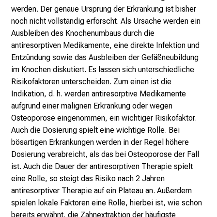
c
werden. Der genaue Ursprung der Erkrankung ist bisher
h
noch nicht vollständig erforscht. Als Ursache werden ein
e
Ausbleiben des Knochenumbaus durch die
n
antiresorptiven Medikamente, eine direkte Infektion und
P
Entzündung sowie das Ausbleiben der Gefäßneubildung
f
im Knochen diskutiert. Es lassen sich unterschiedliche
l
Risikofaktoren unterscheiden. Zum einen ist die
e
Indikation, d. h. werden antiresorptive Medikamente
g
aufgrund einer malignen Erkrankung oder wegen
e
Osteoporose eingenommen, ein wichtiger Risikofaktor.
a
Auch die Dosierung spielt eine wichtige Rolle. Bei
l
bösartigen Erkrankungen werden in der Regel höhere
l
Dosierung verabreicht, als das bei Osteoporose der Fall
t
ist. Auch die Dauer der antiresorptiven Therapie spielt
a
eine Rolle, so steigt das Risiko nach 2 Jahren
g
antiresorptiver Therapie auf ein Plateau an. Außerdem
.
spielen lokale Faktoren eine Rolle, hierbei ist, wie schon
T
bereits erwähnt, die Zahnextraktion der häufigste