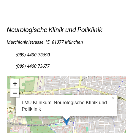
d
e
r
Neurologische Klinik und Poliklinik
P
f
Marchioninistrasse 15, 81377 München
l
e
(089) 4400-73690
g
e
(089) 4400 73677
a
m
+
L
−
M
×
LMU Klinikum, Neurologische Klinik und
U
Poliklinik
K
l
i
n