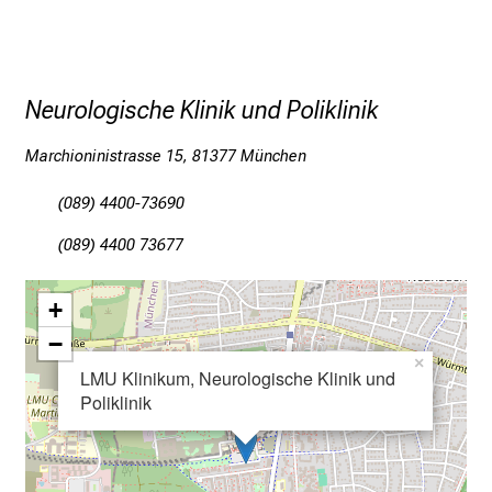
d
e
r
Neurologische Klinik und Poliklinik
P
f
Marchioninistrasse 15, 81377 München
l
e
(089) 4400-73690
g
e
(089) 4400 73677
a
m
+
L
−
M
×
LMU Klinikum, Neurologische Klinik und
U
Poliklinik
K
l
i
n