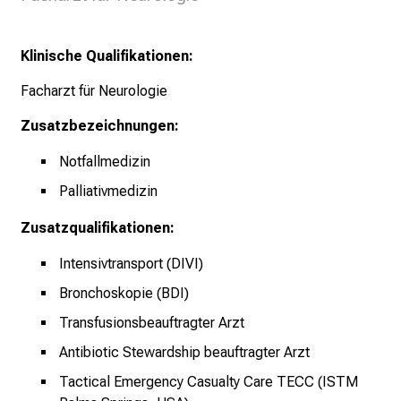
n
i
Klinische Qualifikationen:
k
u
Facharzt für Neurologie
m
Zusatzbezeichnungen:
–
e
Notfallmedizin
i
Palliativmedizin
n
T
Zusatzqualifikationen:
a
Intensivtransport (DIVI)
g
v
Bronchoskopie (BDI)
o
Transfusionsbeauftragter Arzt
l
Antibiotic Stewardship beauftragter Arzt
l
e
Tactical Emergency Casualty Care TECC (ISTM