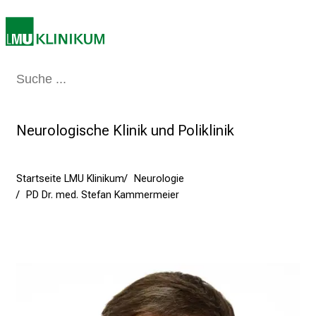
i
2
0
2
Medizin & Pflege
Patienten & Besucher
Forschung
Lehre
Das Kli
5
d
e
Neurologische Klinik und Poliklinik
n
K
a
Startseite LMU Klinikum
Neurologie
r
PD Dr. med. Stefan Kammermeier
r
i
e
r
e
t
a