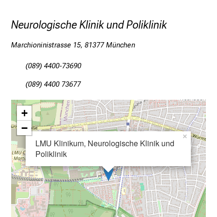
b
l
Neurologische Klinik und Poliklinik
i
c
Marchioninistrasse 15, 81377 München
k
e
(089) 4400-73690
i
(089) 4400 73677
n
d
e
+
n
−
a
×
LMU Klinikum, Neurologische Klinik und
n
Poliklinik
s
p
r
u
c