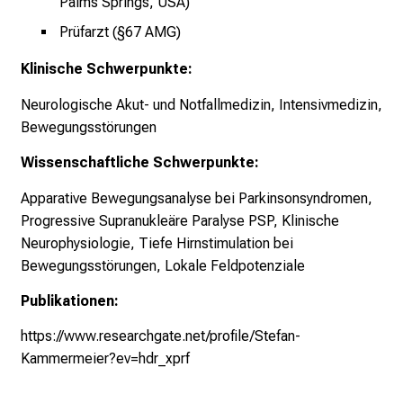
r
Palms Springs, USA)
i
Prüfarzt (§67 AMG)
n
s
Klinische Schwerpunkte:
p
Neurologische Akut- und Notfallmedizin, Intensivmedizin,
i
Bewegungsstörungen
r
i
Wissenschaftliche Schwerpunkte:
e
Apparative Bewegungsanalyse bei Parkinsonsyndromen,
r
Progressive Supranukleäre Paralyse PSP, Klinische
e
Neurophysiologie, Tiefe Hirnstimulation bei
n
Bewegungsstörungen, Lokale Feldpotenziale
d
e
Publikationen:
r
https://www.researchgate.net/profile/Stefan-
E
Kammermeier?ev=hdr_xprf
i
n