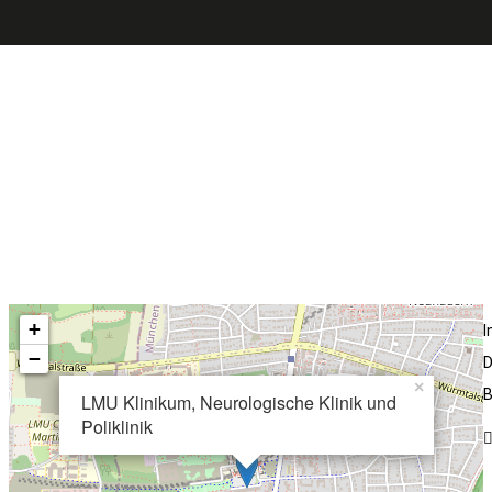
+
−
D
×
B
LMU Klinikum, Neurologische Klinik und
Poliklinik