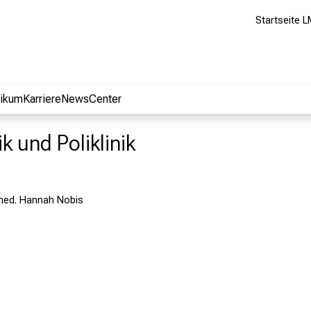
Startseite L
nikum
Karriere
NewsCenter
k und Poliklinik
med. Hannah Nobis