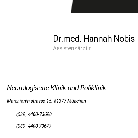
S
t
u
d
Dr.med. Hannah Nobis
i
Assistenzärztin
e
n
L
e
Neurologische Klinik und Poliklinik
h
r
Marchioninistrasse 15, 81377 München
e
(089) 4400-73690
Ü
(089) 4400 73677
b