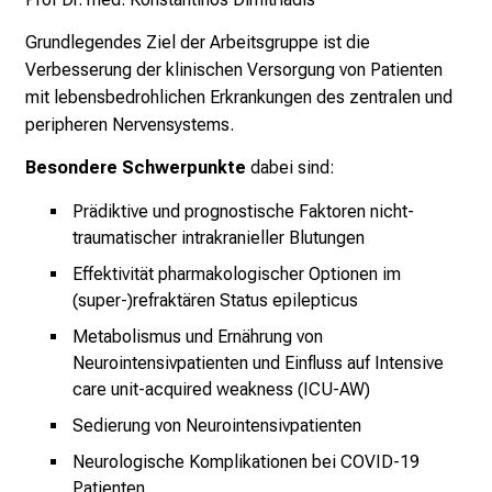
t
Grundlegendes Ziel der Arbeitsgruppe ist die
a
Verbesserung der klinischen Versorgung von Patienten
g
mit lebensbedrohlichen Erkrankungen des zentralen und
d
peripheren Nervensystems.
e
r
Besondere Schwerpunkte
dabei sind:
P
Prädiktive und prognostische Faktoren nicht-
f
traumatischer intrakranieller Blutungen
l
e
Effektivität pharmakologischer Optionen im
g
(super-)refraktären Status epilepticus
e
Metabolismus und Ernährung von
a
Neurointensivpatienten und Einfluss auf Intensive
m
care unit-acquired weakness (ICU-AW)
L
Sedierung von Neurointensivpatienten
M
Neurologische Komplikationen bei COVID-19
U
Patienten
K