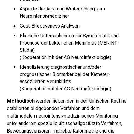
l
Aspekte der Aus- und Weiterbildung zum
i
Neurointensivmediziner
n
Cost-Effectiveness Analysen
i
Klinische Untersuchungen zur Symptomatik und
k
Prognose der bakteriellen Meningitis (MENINT-
u
Studie)
m
(Kooperation mit der AG Neuroinfektiologie)
–
e
Identifizierung diagnostischer und/oder
i
prognostischer Biomarker bei der Katheter-
assoziierten Ventrikulitis
n
(Kooperation mit der AG Neuroinfektiologie)
T
a
Methodisch
werden neben den in der klinischen Routine
g
etablierten bildgebenden Verfahren und dem
v
multimodalen neurointensivmedizinischen Monitoring
o
unter anderem spezielle ultraschallgestützte Verfahren,
l
Bewegungssensoren, indirekte Kalorimetrie und die