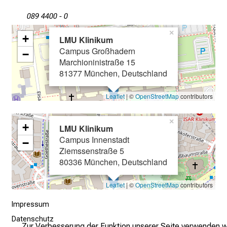
e
089 4400 - 0
c
k
×
+
LMU Klinikum
e
Campus Großhadern
−
n
Marchioninistraße 15
S
81377 München, Deutschland
i
e
Leaflet
| ©
OpenStreetMap
contributors
v
i
×
+
LMU Klinikum
e
Campus Innenstadt
−
l
Ziemssenstraße 5
f
80336 München, Deutschland
ä
l
Leaflet
| ©
OpenStreetMap
contributors
t
Impressum
i
Datenschutz
g
Zur Verbesserung der Funktion unserer Seite verwenden w