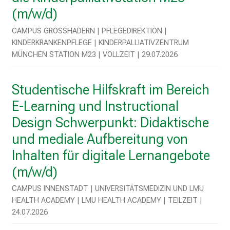
P
(m/w/d)
f
l
CAMPUS GROSSHADERN | PFLEGEDIREKTION | K
e
INDERKRANKENPFLEGE | KINDERPALLIATIVZENTRUM M
g
ÜNCHEN STATION M23 | VOLLZEIT | 29.07.2026
e
a
Studentische Hilfskraft im Bereich
l
E-Learning und Instructional
l
t
Design Schwerpunkt: Didaktische
a
und mediale Aufbereitung von
g
Inhalten für digitale Lernangebote
.
(m/w/d)
T
r
CAMPUS INNENSTADT | UNIVERSITÄTSMEDIZIN UND LMU
e
HEALTH ACADEMY | LMU HEALTH ACADEMY | TEILZEIT |
f
24.07.2026
f