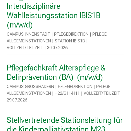
n
Interdisziplinäre
u
Wahlleistungsstation IBIS1B
n
(m/w/d)
d
g
CAMPUS INNENSTADT | PFLEGEDIREKTION | PFLEGE
a
ALLGEMEINSTATIONEN | STATION IBIS1B |
n
VOLLZEIT/TEILZEIT | 30.07.2026
z
h
Pflegefachkraft Alterspflege &
e
i
Delirprävention (BA) (m/w/d)
t
CAMPUS GROSSHADERN | PFLEGEDIREKTION | PFLEGE A
l
LLGEMEINSTATIONEN | H22/G11/H11 | VOLLZEIT/TEILZEIT | 2
i
9.07.2026
c
h
Stellvertretende Stationsleitung für
e
n
die Kinderpalliativstation M23