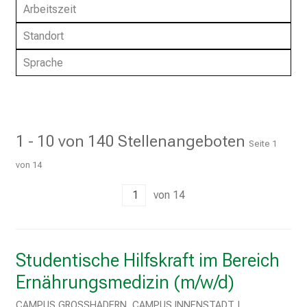
Arbeitszeit
i
n
Standort
T
Sprache
a
g
v
o
l
1 - 10 von 140 Stellenangeboten
Seite
1
l
von
14
e
r
1
von
14
i
n
s
Studentische Hilfskraft im Bereich
p
i
Ernährungsmedizin (m/w/d)
r
CAMPUS GROSSHADERN, CAMPUS INNENSTADT | M