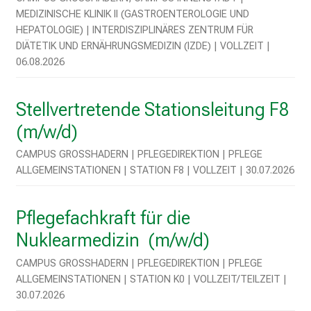
i
EDIZINISCHE KLINIK II (GASTROENTEROLOGIE UND H
e
EPATOLOGIE) | INTERDISZIPLINÄRES ZENTRUM FÜR D
r
IÄTETIK UND ERNÄHRUNGSMEDIZIN (IZDE) | VOLLZEIT | 0
e
6.08.2026
n
d
e
Stellvertretende Stationsleitung F8
r
(m/w/d)
E
CAMPUS GROSSHADERN | PFLEGEDIREKTION | PFLEGE A
i
LLGEMEINSTATIONEN | STATION F8 | VOLLZEIT | 30.07.2026
n
b
l
Pflegefachkraft für die
i
Nuklearmedizin (m/w/d)
c
k
CAMPUS GROSSHADERN | PFLEGEDIREKTION | PFLEGE A
e
LLGEMEINSTATIONEN | STATION K0 | VOLLZEIT/TEILZEIT | 3
i
0.07.2026