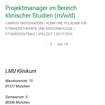
e
Projektmanager im Bereich
n
S
klinischer Studien (m/w/d)
i
CAMPUS GROSSHADERN | KLINIK UND POLIKLINIK FÜR S
e
TRAHLENTHERAPIE UND RADIOONKOLOGIE | S
E
TUDIENZENTRALE | VOLLZEIT | 20.07.2026
x
p
1
von
14
e
r
t
e
LMU Klinikum
n
,
Marchioninistr. 15
e
81377 München
n
t
Ziemssenstr. 5
d
80336 München