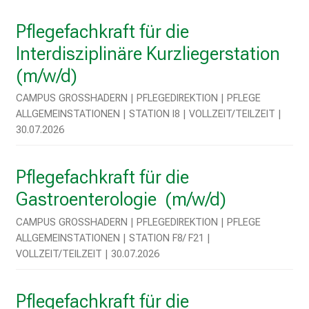
n
d
Pflegefachkraft für die
e
Interdisziplinäre Kurzliegerstation
n
a
(m/w/d)
n
CAMPUS GROSSHADERN | PFLEGEDIREKTION | PFLEGE A
s
LLGEMEINSTATIONEN | STATION I8 | VOLLZEIT/TEILZEIT | 3
p
0.07.2026
r
u
Pflegefachkraft für die
c
h
Gastroenterologie (m/w/d)
s
CAMPUS GROSSHADERN | PFLEGEDIREKTION | PFLEGE A
v
LLGEMEINSTATIONEN | STATION F8/ F21 | V
o
OLLZEIT/TEILZEIT | 30.07.2026
l
l
e
Pflegefachkraft für die