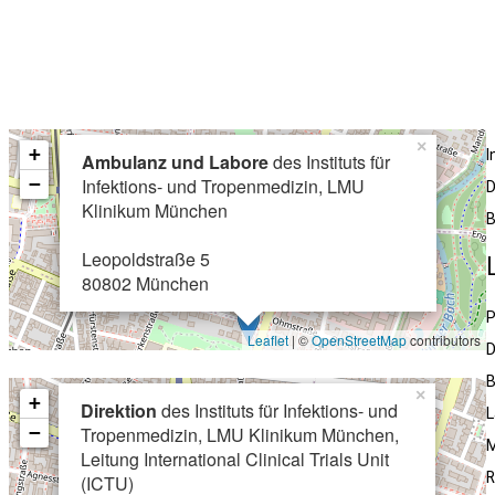
×
+
Ambulanz und Labore
des Instituts für
−
Infektions- und Tropenmedizin, LMU
D
Klinikum München
B
Leopoldstraße 5
80802 München
P
Leaflet
| ©
OpenStreetMap
contributors
D
B
×
+
Direktion
des Instituts für Infektions- und
L
−
Tropenmedizin, LMU Klinikum München,
M
Leitung International Clinical Trials Unit
R
(ICTU)