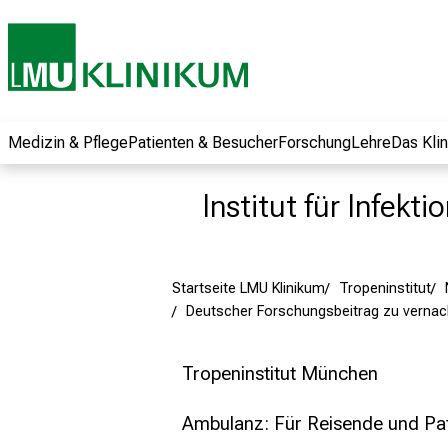
und erhalten Sie
spannende
Informationen zu
Jobs, Ausbildungen
und
Weiterbildungen.
Medizin & Pflege
Patienten & Besucher
Forschung
Lehre
Das Kli
Kommen Sie
vorbei, tauschen
Institut für Infekt
Sie sich mit
Kollegen aus und
lassen Sie sich von
Startseite LMU Klinikum
Tropeninstitut
der gelebten
Deutscher Forschungsbeitrag zu vernac
Pflegewissenschaft
begeistern – ganz
unverbindlich und
Tropeninstitut München
ohne Anmeldung.
Ambulanz: Für Reisende und Pa