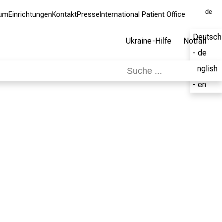
de
kum
Einrichtungen
Kontakt
Presse
International Patient Office
Deutsch
Ukraine-Hilfe
Notfall
- de
English
- en