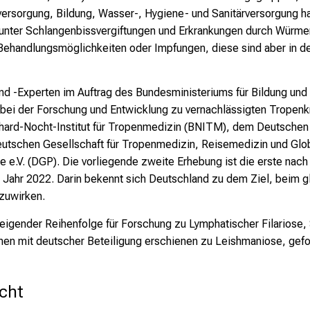
sorgung, Bildung, Wasser-, Hygiene- und Sanitärversorgung hab
unter Schlangenbissvergiftungen und Erkrankungen durch Würmer, 
 Behandlungsmöglichkeiten oder Impfungen, diese sind aber in 
d -Experten im Auftrag des Bundesministeriums für Bildung und
 bei der Forschung und Entwicklung zu vernachlässigten Tropenkr
hard-Nocht-Institut für Tropenmedizin (BNITM), dem Deutschen
eutschen Gesellschaft für Tropenmedizin, Reisemedizin und Glob
e e.V. (DGP). Die vorliegende zweite Erhebung ist die erste nach
m Jahr 2022. Darin bekennt sich Deutschland zu dem Ziel, beim
zuwirken.
teigender Reihenfolge für Forschung zu Lymphatischer Filarios
onen mit deutscher Beteiligung erschienen zu Leishmaniose, gef
icht