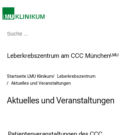
r
r
i
e
Medizin & Pflege
Patienten & Besucher
Forschung
Lehre
Das Kli
r
e
t
Leberkrebszentrum am CCC Münchenᴸᴹᵁ
a
g
d
Startseite LMU Klinikum
Leberkrebszentrum
e
Aktuelles und Veranstaltungen
r
P
Aktuelles und Veranstaltungen
f
l
e
g
e
Patientenveranstaltungen des CCC