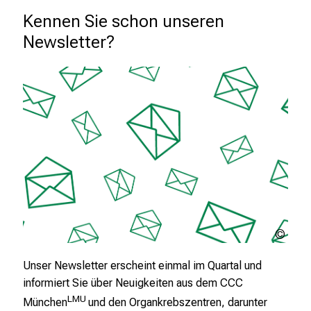
n
Kennen Sie schon unseren 
d
Newsletter?
e
r
E
i
n
b
l
i
c
k
e
Urhe
i
ungek
n
Unser Newsletter erscheint einmal im Quartal und
d
informiert Sie über Neuigkeiten aus dem CCC
e
LMU
München
und den Organkrebszentren, darunter