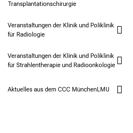
Transplantationschirurgie
a
g
v
Veranstaltungen der Klinik und Poliklinik
o
für Radiologie
l
l
e
Veranstaltungen der Klinik und Poliklinik
r
für Strahlentherapie und Radioonkologie
i
n
s
p
Aktuelles aus dem CCC MünchenLMU
i
r
i
e
r
e