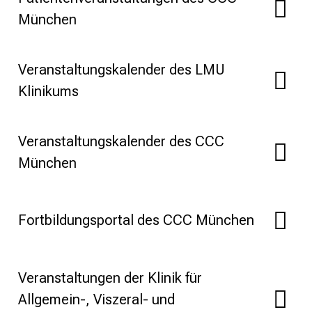
a
München
m
L
M
Veranstaltungskalender des LMU
U
Klinikums
K
l
i
Veranstaltungskalender des CCC
n
München
i
k
u
Fortbildungsportal des CCC München
m
–
e
i
Veranstaltungen der Klinik für
n
Allgemein-, Viszeral- und
T