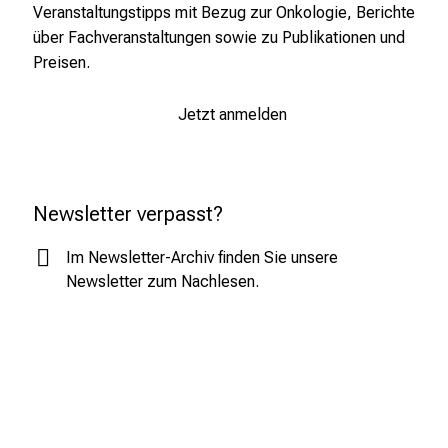
n
Veranstaltungstipps mit Bezug zur Onkologie, Berichte
a
über Fachveranstaltungen sowie zu Publikationen und
n
Preisen.
s
p
Jetzt anmelden
r
u
c
h
Newsletter verpasst?
s
v
Im Newsletter-Archiv finden Sie unsere
o
Newsletter zum Nachlesen.
l
l
e
n
u
n