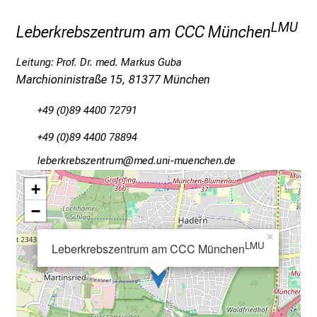
d
g
LMU
Leberkrebszentrum am CCC München
a
n
Leitung: Prof. Dr. med. Markus Guba
z
Marchioninistraße 15, 81377 München
h
e
+49 (0)89 4400 72791
i
+49 (0)89 4400 78894
t
l
äijipopijcßiubpfv
vimsful_vfiuyziu mi
i
+
c
−
h
e
×
LMU
Leberkrebszentrum am CCC München
n
P
f
l