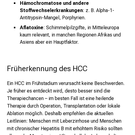
Hämochromatose und andere
r
Stoffwechselerkrankungen
: z. B. Alpha-1-
e
Antitrypsin-Mangel, Porphyrien.
f
f
Aflatoxine
: Schimmelpilzgifte, in Mitteleuropa
kaum relevant, in manchen Regionen Afrikas und
e
Asiens aber ein Hauptfaktor.
n
S
i
e
Früherkennung des HCC
E
x
Ein HCC im Frühstadium verursacht keine Beschwerden.
p
Je früher es entdeckt wird, desto besser sind die
e
Therapiechancen – im besten Fall ist eine heilende
r
Therapie durch Operation, Transplantation oder lokale
t
Ablation möglich. Deshalb empfehlen die aktuellen
e
Leitlinien: Menschen mit Leberzirrhose und Menschen
n
mit chronischer Hepatitis B mit erhöhtem Risiko sollten
,