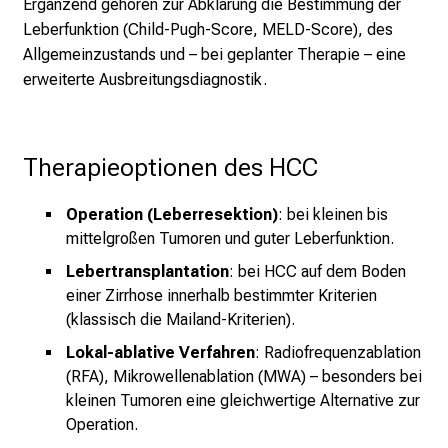
Ergänzend gehören zur Abklärung die Bestimmung der
e
Leberfunktion (Child-Pugh-Score, MELD-Score), des
n
Allgemeinzustands und – bei geplanter Therapie – eine
u
erweiterte Ausbreitungsdiagnostik.
n
d
e
Therapieoptionen des HCC
r
h
Operation (Leberresektion)
: bei kleinen bis
a
mittelgroßen Tumoren und guter Leberfunktion.
l
Lebertransplantation
: bei HCC auf dem Boden
t
einer Zirrhose innerhalb bestimmter Kriterien
e
(klassisch die Mailand-Kriterien).
n
S
Lokal-ablative Verfahren
: Radiofrequenzablation
i
(RFA), Mikrowellenablation (MWA) – besonders bei
e
kleinen Tumoren eine gleichwertige Alternative zur
s
Operation.
p