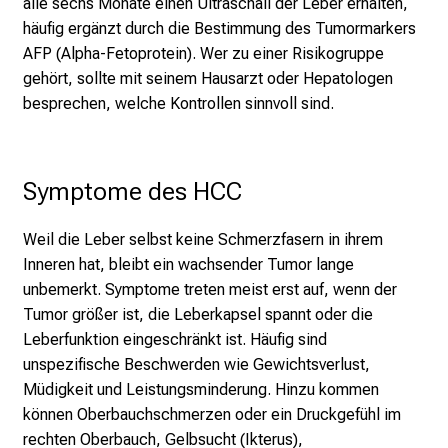
alle sechs Monate einen Ultraschall der Leber erhalten,
e
häufig ergänzt durch die Bestimmung des Tumormarkers
n
AFP (Alpha-Fetoprotein). Wer zu einer Risikogruppe
t
gehört, sollte mit seinem Hausarzt oder Hepatologen
d
besprechen, welche Kontrollen sinnvoll sind.
e
c
k
Symptome des HCC
e
n
Weil die Leber selbst keine Schmerzfasern in ihrem
S
Inneren hat, bleibt ein wachsender Tumor lange
i
unbemerkt. Symptome treten meist erst auf, wenn der
e
Tumor größer ist, die Leberkapsel spannt oder die
v
Leberfunktion eingeschränkt ist. Häufig sind
i
unspezifische Beschwerden wie Gewichtsverlust,
e
Müdigkeit und Leistungsminderung. Hinzu kommen
l
können Oberbauchschmerzen oder ein Druckgefühl im
f
rechten Oberbauch, Gelbsucht (Ikterus),
ä