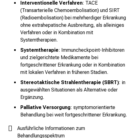
Interventionelle Verfahren
: TACE
a
(Transarterielle Chemoembolisation) und SIRT
n
(Radioembolisation) bei mehrherdiger Erkrankung
n
ohne extrahepatische Ausbreitung, als alleiniges
e
Verfahren oder in Kombination mit
n
Systemtherapien.
d
Systemtherapie
: Immuncheckpoint-Inhibitoren
e
und zielgerichtete Medikamente bei
I
fortgeschrittener Erkrankung oder in Kombination
n
mit lokalen Verfahren in früheren Stadien.
f
Stereotaktische Strahlentherapie (SBRT)
: in
o
ausgewählten Situationen als Alternative oder
r
Ergänzung.
m
Palliative Versorgung
: symptomorientierte
a
Behandlung bei weit fortgeschrittener Erkrankung.
t
i
Ausführliche Informationen zum
o
Behandlungsspektrum