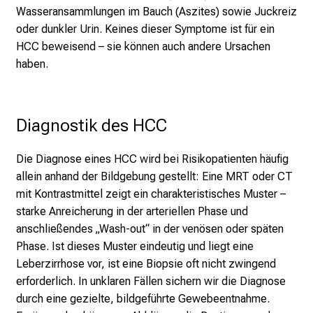
Wasseransammlungen im Bauch (Aszites) sowie Juckreiz
l
oder dunkler Urin. Keines dieser Symptome ist für ein
t
HCC beweisend – sie können auch andere Ursachen
i
haben.
g
e
K
a
Diagnostik des HCC
r
r
Die Diagnose eines HCC wird bei Risikopatienten häufig
i
allein anhand der Bildgebung gestellt: Eine MRT oder CT
e
mit Kontrastmittel zeigt ein charakteristisches Muster –
r
starke Anreicherung in der arteriellen Phase und
e
anschließendes „Wash-out“ in der venösen oder späten
c
Phase. Ist dieses Muster eindeutig und liegt eine
h
Leberzirrhose vor, ist eine Biopsie oft nicht zwingend
a
erforderlich. In unklaren Fällen sichern wir die Diagnose
n
durch eine gezielte, bildgeführte Gewebeentnahme.
c