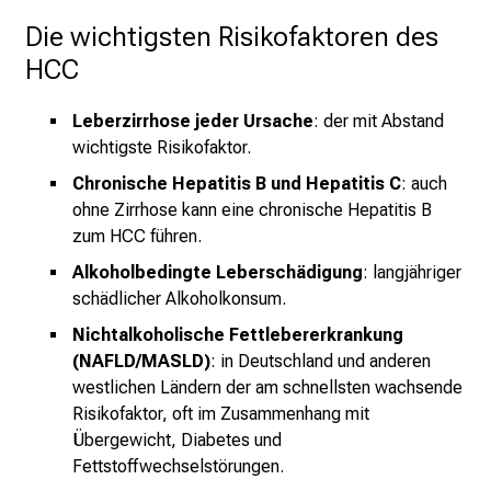
c
Die wichtigsten Risikofaktoren des 
h
HCC
e
n
Leberzirrhose jeder Ursache
: der mit Abstand
P
wichtigste Risikofaktor.
f
l
Chronische Hepatitis B und Hepatitis C
: auch
e
ohne Zirrhose kann eine chronische Hepatitis B
g
zum HCC führen.
e
Alkoholbedingte Leberschädigung
: langjähriger
a
schädlicher Alkoholkonsum.
l
Nichtalkoholische Fettlebererkrankung
l
(NAFLD/MASLD)
: in Deutschland und anderen
t
westlichen Ländern der am schnellsten wachsende
a
Risikofaktor, oft im Zusammenhang mit
g
Übergewicht, Diabetes und
.
Fettstoffwechselstörungen.
T