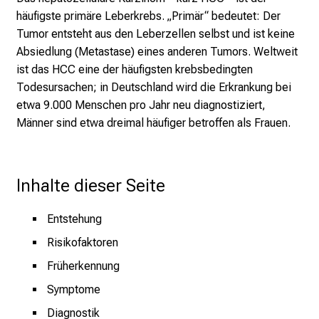
c
häufigste primäre Leberkrebs. „Primär“ bedeutet: Der
k
Tumor entsteht aus den Leberzellen selbst und ist keine
e
Absiedlung (Metastase) eines anderen Tumors. Weltweit
i
ist das HCC eine der häufigsten krebsbedingten
n
Todesursachen; in Deutschland wird die Erkrankung bei
d
etwa 9.000 Menschen pro Jahr neu diagnostiziert,
e
Männer sind etwa dreimal häufiger betroffen als Frauen.
n
a
n
Inhalte dieser Seite
s
p
Entstehung
r
u
Risikofaktoren
c
Früherkennung
h
Symptome
s
v
Diagnostik