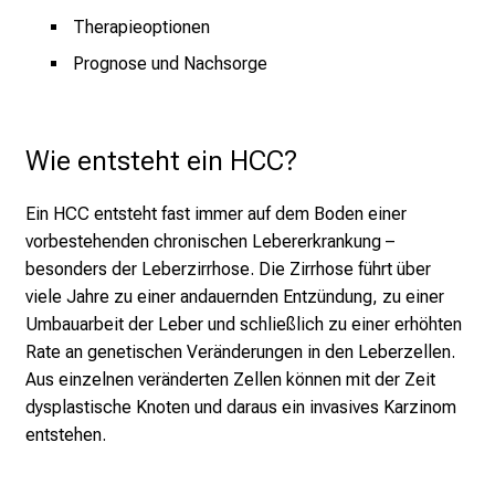
o
Therapieoptionen
l
Prognose und Nachsorge
l
e
n
u
Wie entsteht ein HCC?
n
d
Ein HCC entsteht fast immer auf dem Boden einer
g
vorbestehenden chronischen Lebererkrankung –
a
besonders der Leberzirrhose. Die Zirrhose führt über
n
viele Jahre zu einer andauernden Entzündung, zu einer
z
Umbauarbeit der Leber und schließlich zu einer erhöhten
h
Rate an genetischen Veränderungen in den Leberzellen.
e
Aus einzelnen veränderten Zellen können mit der Zeit
i
dysplastische Knoten und daraus ein invasives Karzinom
t
entstehen.
l
i