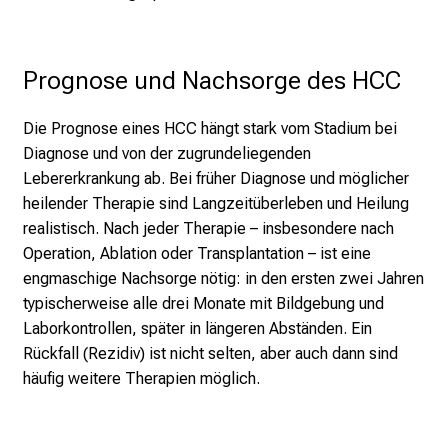
n
e
n
Prognose und Nachsorge des HCC
z
u
J
Die Prognose eines HCC hängt stark vom Stadium bei
o
Diagnose und von der zugrundeliegenden
b
Lebererkrankung ab. Bei früher Diagnose und möglicher
s
heilender Therapie sind Langzeitüberleben und Heilung
,
realistisch. Nach jeder Therapie – insbesondere nach
A
Operation, Ablation oder Transplantation – ist eine
u
engmaschige Nachsorge nötig: in den ersten zwei Jahren
s
typischerweise alle drei Monate mit Bildgebung und
b
Laborkontrollen, später in längeren Abständen. Ein
i
Rückfall (Rezidiv) ist nicht selten, aber auch dann sind
l
häufig weitere Therapien möglich.
d
u