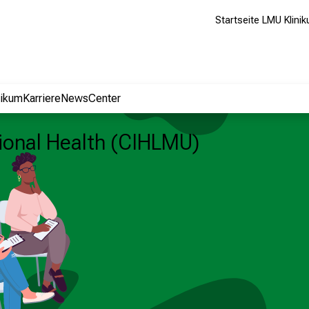
Startseite LMU Klini
nikum
Karriere
NewsCenter
tional Health (CIHLMU)