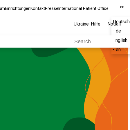
en
kum
Einrichtungen
Kontakt
Presse
International Patient Office
Deutsch
Ukraine-Hilfe
Notfall
- de
English
- en