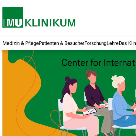
und erhalten Sie
spannende
Informationen zu
Jobs, Ausbildungen
und
Weiterbildungen.
Medizin & Pflege
Patienten & Besucher
Forschung
Lehre
Das Kli
Kommen Sie
vorbei, tauschen
Center for Interna
Sie sich mit
Kollegen aus und
lassen Sie sich von
der gelebten
Pflegewissenschaft
begeistern – ganz
unverbindlich und
ohne Anmeldung.