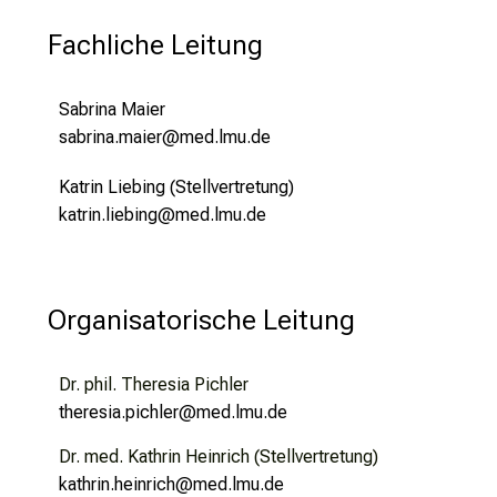
e
Fachliche Leitung
n
S
i
Sabrina Maier
e
sabrina.maier@med.lmu.de
s
Katrin Liebing (Stellvertretung)
i
katrin.liebing@med.lmu.de
c
h
v
o
Organisatorische Leitung
n
d
e
Dr. phil. Theresia Pichler
r
theresia.pichler@med.lmu.de
g
Dr. med. Kathrin Heinrich (Stellvertretung)
e
kathrin.heinrich@med.lmu.de
l