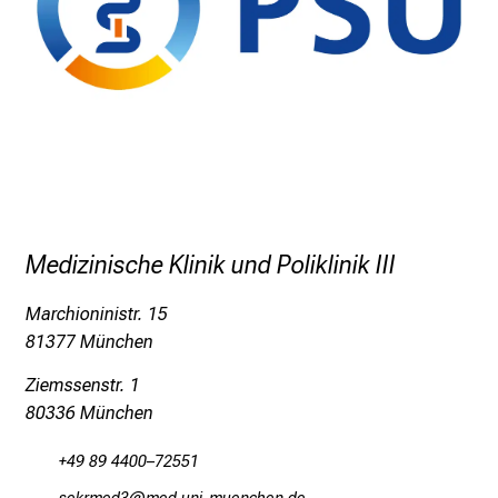
s
c
h
a
f
t
b
e
g
e
Medizinische Klinik und Poliklinik III
i
s
Marchioninistr. 15
t
81377 München
e
Ziemssenstr. 1
r
80336 München
n
–
+49 89 4400–72551
g