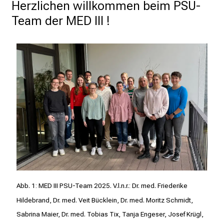
Herzlichen willkommen beim PSU-
n
Team der MED III !
P
f
l
e
g
e
a
l
l
t
a
g
.
Abb. 1: MED III PSU-Team 2025. V.l.n.r.: Dr. med. Friederike
T
r
Hildebrand, Dr. med. Veit Bücklein, Dr. med. Moritz Schmidt,
e
Sabrina Maier, Dr. med. Tobias Tix, Tanja Engeser, Josef Krügl,