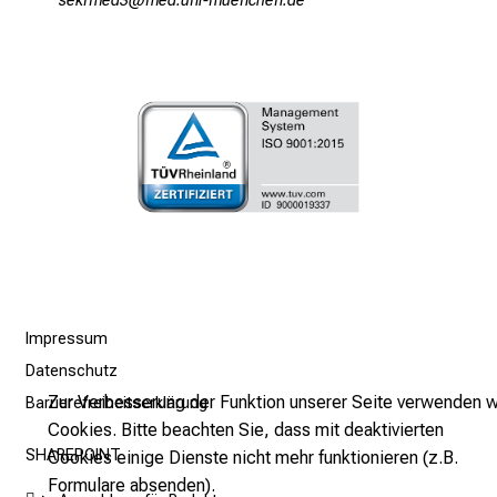
ciopvim0
vYim fulrv;fiuyzinudemi
a
n
z
u
n
v
e
r
b
i
n
d
l
Impressum
i
Datenschutz
c
Zur Verbesserung der Funktion unserer Seite verwenden w
Barrierefreiheitserklärung
h
Cookies. Bitte beachten Sie, dass mit deaktivierten
u
SHAREPOINT
Cookies einige Dienste nicht mehr funktionieren (z.B.
n
Formulare absenden).