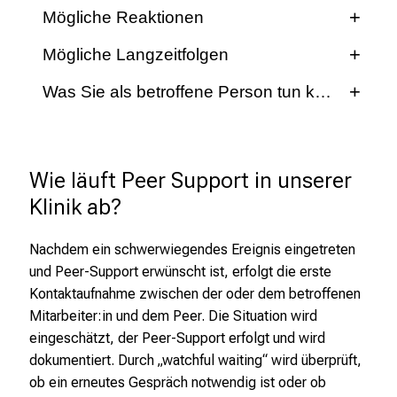
z
Mögliche Reaktionen
Unerwarteter Tod
u
Vorfälle mit Angehörigen oder Bekannten
Mögliche Langzeitfolgen
J
Angst, Wut, Verzweiflung, Schuldgefühle
o
Einsätze mit vielen Verletzten oder Toten
Gefühllosigkeit, innere Leere
Was Sie als betroffene Person tun können
Quälende Erinnerungen, (Alp-)Träume
b
Problematische Verläufe durch Fehler,
Hilflosigkeit, Überforderung,
s
Vermeiden von Auslösern, sozialer Rückzug
Chaos oder Bedrohung
Gefühle zulassen und darüber sprechen
Handlungsunfähigkeit
,
Schreckhaftigkeit, Nervosität
Sich Zeit für die Verarbeitung geben
A
Konzentrationsstörungen, Grübeln,
Wie läuft Peer Support in unserer 
Schlaf- und Konzentrationsstörungen
u
Erinnerungslücken
Entspannende & angenehme Aktivitäten
Klinik ab?
s
Berufliche Verunsicherung bis zur
planen
Körperliche Reaktionen wie Zittern,
b
Arbeitsunfähigkeit
Herzklopfen, Übelkeit, Atemnot
Versuchen Sie, zu Ihrem Alltag
Nachdem ein schwerwiegendes Ereignis eingetreten
i
zurückzukehren.
und Peer-Support erwünscht ist, erfolgt die erste
l
Kontaktaufnahme zwischen der oder dem betroffenen
(Professionelle) Unterstützung annehmen
d
Mitarbeiter:in und dem Peer. Die Situation wird
u
Bewusst Auszeiten nehmen
eingeschätzt, der Peer-Support erfolgt und wird
n
dokumentiert. Durch „watchful waiting“ wird überprüft,
g
ob ein erneutes Gespräch notwendig ist oder ob
e