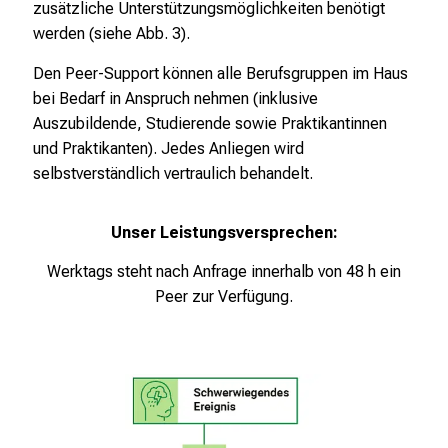
zusätzliche Unterstützungsmöglichkeiten benötigt
n
werden (siehe Abb. 3).
u
n
Den Peer-Support können alle Berufsgruppen im Haus
d
bei Bedarf in Anspruch nehmen (inklusive
W
Auszubildende, Studierende sowie Praktikantinnen
e
und Praktikanten). Jedes Anliegen wird
i
selbstverständlich vertraulich behandelt.
t
e
Unser Leistungsversprechen:
r
b
Werktags steht nach Anfrage innerhalb von 48 h ein
i
Peer zur Verfügung.
l
d
u
n
g
e