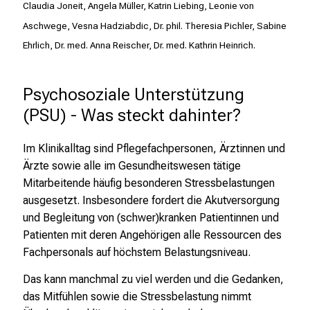
f
Claudia Joneit, Angela Müller, Katrin Liebing, Leonie von
f
Aschwege, Vesna Hadziabdic, Dr. phil. Theresia Pichler, Sabine
e
Ehrlich, Dr. med. Anna Reischer, Dr. med. Kathrin Heinrich.
n
S
i
Psychosoziale Unterstützung 
e
(PSU) - Was steckt dahinter?
E
x
Im Klinikalltag sind Pflegefachpersonen, Ärztinnen und
p
Ärzte sowie alle im Gesundheitswesen tätige
e
Mitarbeitende häufig besonderen Stressbelastungen
r
ausgesetzt. Insbesondere fordert die Akutversorgung
t
und Begleitung von (schwer)kranken Patientinnen und
e
Patienten mit deren Angehörigen alle Ressourcen des
n
Fachpersonals auf höchstem Belastungsniveau.
,
e
Das kann manchmal zu viel werden und die Gedanken,
n
das Mitfühlen sowie die Stressbelastung nimmt