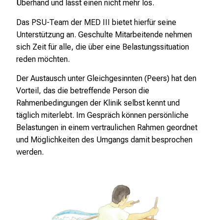
t
Überhand und lässt einen nicht mehr los.
d
Das PSU-Team der MED III bietet hierfür seine
e
Unterstützung an. Geschulte Mitarbeitende nehmen
c
sich Zeit für alle, die über eine Belastungssituation
k
reden möchten.
e
n
Der Austausch unter Gleichgesinnten (Peers) hat den
S
Vorteil, das die betreffende Person die
i
Rahmenbedingungen der Klinik selbst kennt und
e
täglich miterlebt. Im Gespräch können persönliche
v
Belastungen in einem vertraulichen Rahmen geordnet
i
und Möglichkeiten des Umgangs damit besprochen
e
werden.
l
f
ä
l
t