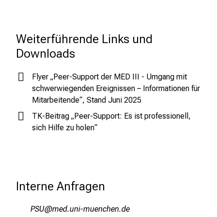
K
o
l
Weiterführende Links und 
l
Downloads
e
g
Flyer „Peer-Support der MED III - Umgang mit
e
schwerwiegenden Ereignissen – Informationen für
n
Mitarbeitende“, Stand Juni 2025
a
TK-Beitrag „Peer-Support: Es ist professionell,
u
sich Hilfe zu holen“
s
u
n
d
l
Interne Anfragen
a
s
PRC
vim ful+vfiuyziu;emi
s