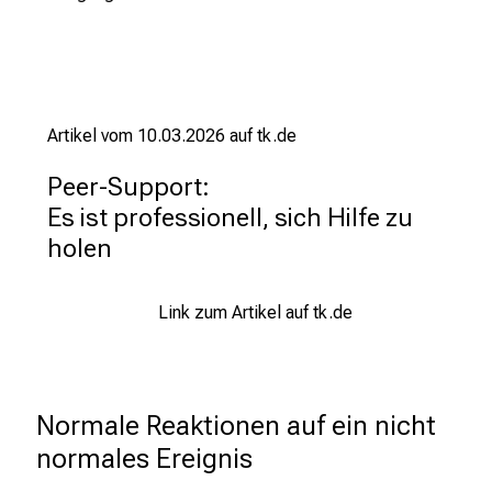
u
n
d
e
r
Artikel vom 10.03.2026 auf tk.de
h
a
Peer-Support:

l
Es ist profes­sio­nell, sich Hilfe zu 
t
e
n
S
Link zum Artikel auf tk.de
i
e
s
Normale Reaktionen auf ein nicht 
p
a
normales Ereignis
n