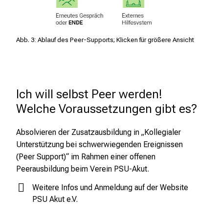
t
a
u
Abb. 3: Ablauf des Peer-Supports; Klicken für größere Ansicht
s
c
h
e
Ich will selbst Peer werden! 
n
Welche Voraussetzungen gibt es?
S
i
e
Absolvieren der Zusatzausbildung in „Kollegialer
s
Unterstützung bei schwerwiegenden Ereignissen
i
(Peer Support)“ im Rahmen einer offenen
c
Peerausbildung beim Verein PSU-Akut.
h
Weitere Infos und Anmeldung auf der Website
m
PSU Akut e.V.
i
t