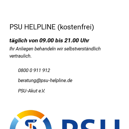
e
b
t
PSU HELPLINE (kostenfrei)
e
n
täglich von 09.00 bis 21.00 Uhr
P
Ihr Anliegen behandeln wir selbstverständlich
f
vertraulich.
l
e
0800 0 911 912
g
e
jipgbfux;
öcSf_zi;äöälui mi
w
PSU-Akut e.V.
i
s
s
e
n