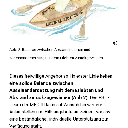
i
g
e
K
a
r
P.
r
Som
Abb. 2: Balance zwischen Abstand nehmen und
i
Auseinandersetzung mit dem Erlebten zurückgewinnen
e
r
e
Dieses freiwillige Angebot soll in erster Linie helfen,
c
eine
solide Balance zwischen
h
Auseinandersetzung mit dem Erlebten und
a
Abstand zurückzugewinnen (Abb 2)
. Das PSU-
n
Team der MED III kann auf Wunsch hin weitere
c
Anlaufstellen und Hilfsangebote aufzeigen, sodass
e
eine bestmögliche, individuelle Unterstützung zur
n
Verfügung steht.