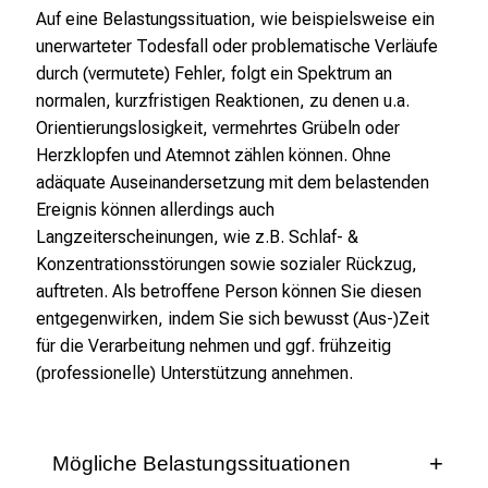
n
Auf eine Belastungssituation, wie beispielsweise ein
e
unerwarteter Todesfall oder problematische Verläufe
n
durch (vermutete) Fehler, folgt ein Spektrum an
d
normalen, kurzfristigen Reaktionen, zu denen u.a.
e
Orientierungslosigkeit, vermehrtes Grübeln oder
I
Herzklopfen und Atemnot zählen können. Ohne
n
adäquate Auseinandersetzung mit dem belastenden
f
Ereignis können allerdings auch
o
Langzeiterscheinungen, wie z.B. Schlaf- &
r
Konzentrationsstörungen sowie sozialer Rückzug,
m
auftreten. Als betroffene Person können Sie diesen
a
entgegenwirken, indem Sie sich bewusst (Aus-)Zeit
t
für die Verarbeitung nehmen und ggf. frühzeitig
i
(professionelle) Unterstützung annehmen.
o
n
e
Mögliche Belastungssituationen
n