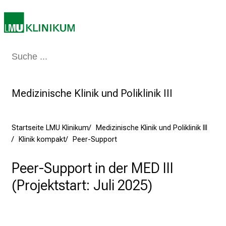
e
n
u
n
Medizin & Pflege
Patienten & Besucher
Forschung
Lehre
Das Kli
d
g
a
Medizinische Klinik und Poliklinik III
n
z
h
Startseite LMU Klinikum
Medizinische Klinik und Poliklinik III
e
Klinik kompakt
Peer-Support
i
t
Peer-Support in der MED III
l
(Projektstart: Juli 2025)
i
c
h
e