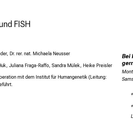
und FISH
ider, Dr. rer. nat. Michaela Neusser
Bei
ger
Huk, Juliana Fraga-Raffo, Sandra Mülek, Heike Preisler
Mont
ration mit dem Institut für Humangenetik (Leitung:
Sams
eführt.
V