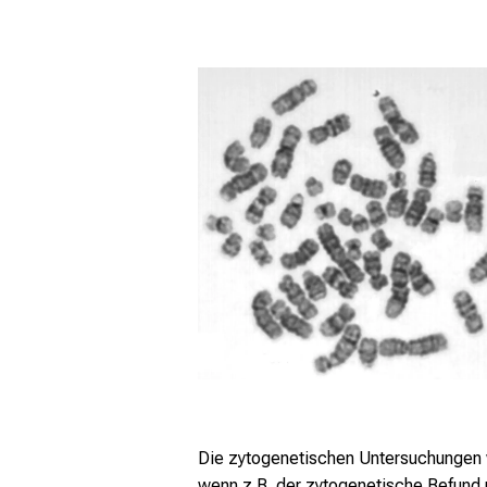
Die zytogenetischen Untersuchungen 
wenn z.B. der zytogenetische Befund n