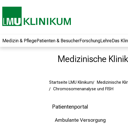
und erhalten Sie
spannende
Informationen zu
Jobs, Ausbildungen
und
Weiterbildungen.
Medizin & Pflege
Patienten & Besucher
Forschung
Lehre
Das Kli
Kommen Sie
vorbei, tauschen
Medizinische Klinik 
Sie sich mit
Kollegen aus und
lassen Sie sich von
Startseite LMU Klinikum
Medizinische Klini
der gelebten
Chromosomenanalyse und FISH
Pflegewissenschaft
begeistern – ganz
unverbindlich und
Patientenportal
ohne Anmeldung.
Ambulante Versorgung