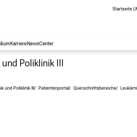
Startseite L
nikum
Karriere
NewsCenter
und Poliklinik III
k und Poliklinik III
Patientenportal
Querschnittsbereiche
Leukämi