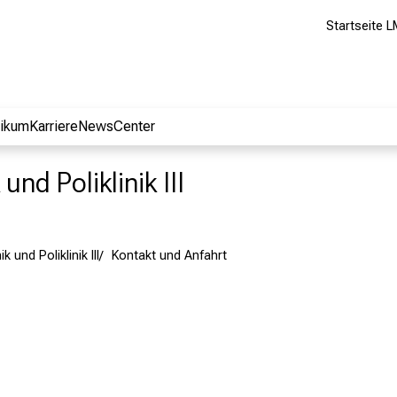
Startseite L
nikum
Karriere
NewsCenter
und Poliklinik III
k und Poliklinik III
Kontakt und Anfahrt