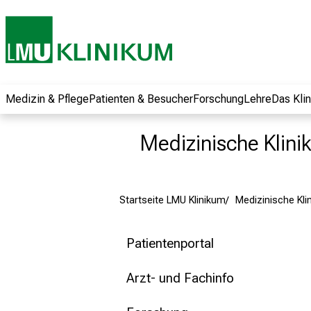
und erhalten Sie
spannende
Informationen zu
Jobs, Ausbildungen
und
Weiterbildungen.
Medizin & Pflege
Patienten & Besucher
Forschung
Lehre
Das Kli
Kommen Sie
vorbei, tauschen
Medizinische Klinik 
Sie sich mit
Kollegen aus und
lassen Sie sich von
Startseite LMU Klinikum
Medizinische Klini
der gelebten
Pflegewissenschaft
begeistern – ganz
Patientenportal
unverbindlich und
ohne Anmeldung.
Arzt- und Fachinfo