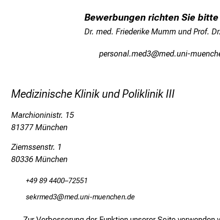
Bewerbungen richten Sie bitte 
Dr. med. Friederike Mumm und Prof. Dr.
öipcDüugä:svim0
vi;msfunl+vfiuyz
Medizinische Klinik und Poliklinik III
Marchioninistr. 15
81377 München
Ziemssenstr. 1
80336 München
+49 89 4400–72551
ciopv,im0
vimsful_vYfiuyziu-mi
Zur Verbesserung der Funktion unserer Seite verwenden wi