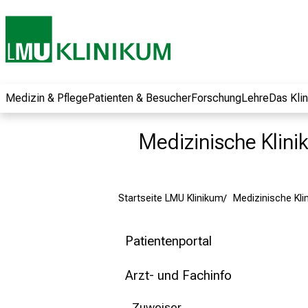
und erhalten Sie
spannende
Informationen zu
Jobs, Ausbildungen
und
Weiterbildungen.
Medizin & Pflege
Patienten & Besucher
Forschung
Lehre
Das Kli
Kommen Sie
vorbei, tauschen
Medizinische Klinik 
Sie sich mit
Kollegen aus und
lassen Sie sich von
Startseite LMU Klinikum
Medizinische Klini
der gelebten
Pflegewissenschaft
begeistern – ganz
Patientenportal
unverbindlich und
ohne Anmeldung.
Arzt- und Fachinfo
Zuweiser