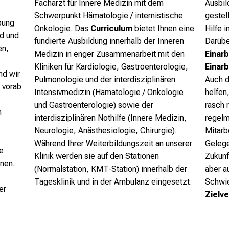
Facharzt für Innere Medizin mit dem
Ausbil
Schwerpunkt Hämatologie / internistische
gestel
bung
Onkologie. Das
Curriculum
bietet Ihnen eine
Hilfe i
nd und
fundierte Ausbildung innerhalb der Inneren
Darübe
en,
Medizin in enger Zusammenarbeit mit den
Einar
Kliniken für Kardiologie, Gastroenterologie,
Einar
nd wir
Pulmonologie und der interdisziplinären
Auch d
 vorab
Intensivmedizin (Hämatologie / Onkologie
helfen
und Gastroenterologie) sowie der
rasch 
m
interdisziplinären Nothilfe (Innere Medizin,
regelm
Neurologie, Anästhesiologie, Chirurgie).
Mitarb
Während Ihrer Weiterbildungszeit an unserer
Gelege
e
Klinik werden sie auf den Stationen
Zukunf
nnen.
(Normalstation, KMT-Station) innerhalb der
aber a
Tagesklinik und in der Ambulanz eingesetzt.
Schwie
er
Zielv