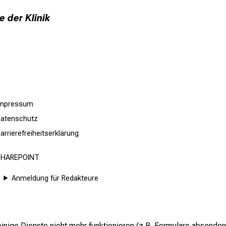
 der Klinik
Impressum
atenschutz
arrierefreiheitserklärung
SHAREPOINT
Anmeldung für Redakteure
inige Dienste nicht mehr funktionieren (z.B. Formulare absenden