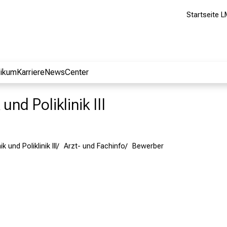
Startseite L
nikum
Karriere
NewsCenter
und Poliklinik III
k und Poliklinik III
Arzt- und Fachinfo
Bewerber