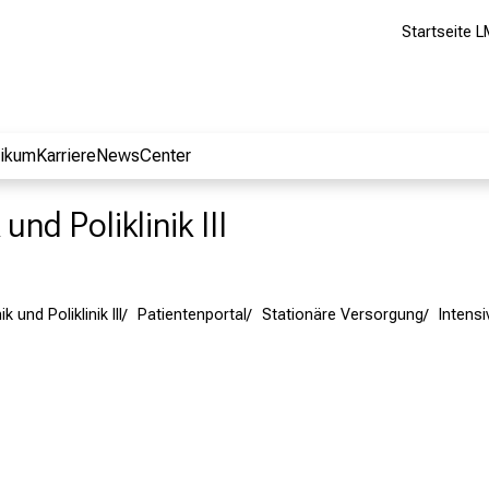
Startseite L
nikum
Karriere
NewsCenter
und Poliklinik III
k und Poliklinik III
Patientenportal
Stationäre Versorgung
Intensi