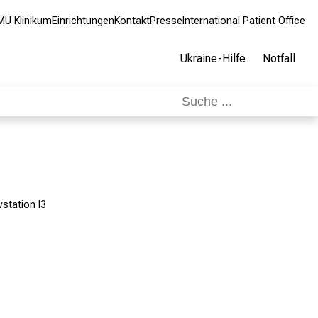
MU Klinikum
Einrichtungen
Kontakt
Presse
International Patient Office
Ukraine-Hilfe
Notfall
vstation I3