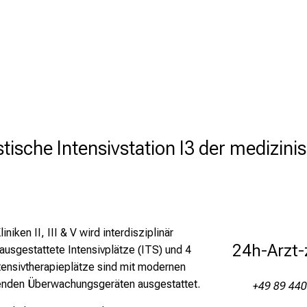
stische Intensivstation I3 der medizinisc
niken II, III & V wird interdisziplinär
24h-Arzt-
l ausgestattete Intensivplätze (ITS) und 4
ntensivtherapieplätze sind mit modernen
enden Überwachungsgeräten ausgestattet.
+49 89 44