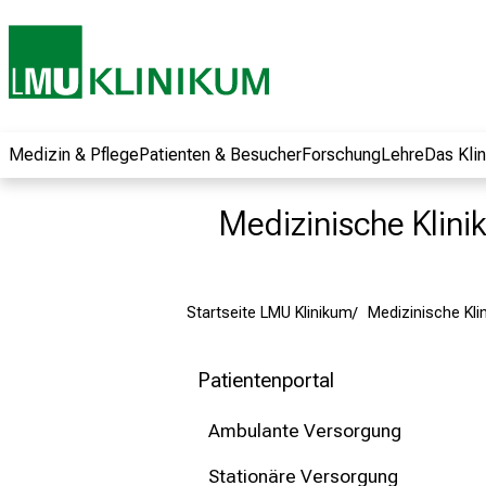
und erhalten Sie
spannende
Informationen zu
Jobs, Ausbildungen
und
Weiterbildungen.
Medizin & Pflege
Patienten & Besucher
Forschung
Lehre
Das Kli
Kommen Sie
vorbei, tauschen
Medizinische Klinik 
Sie sich mit
Kollegen aus und
lassen Sie sich von
Startseite LMU Klinikum
Medizinische Klini
der gelebten
Pflegewissenschaft
begeistern – ganz
Patientenportal
unverbindlich und
ohne Anmeldung.
Ambulante Versorgung
Stationäre Versorgung