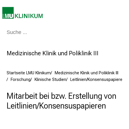
E
r
l
e
Medizin & Pflege
Patienten & Besucher
Forschung
Lehre
Das Kli
b
e
n
Medizinische Klinik und Poliklinik III
S
i
e
Startseite LMU Klinikum
Medizinische Klinik und Poliklinik III
a
Forschung
Klinische Studien
Leitlinien/Konsensuspapiere
m
2
Mitarbeit bei bzw. Erstellung von
7
Leitlinien/Konsensuspapieren
.
J
u
n