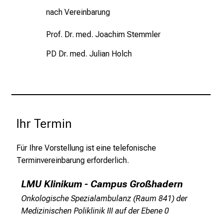
r
nach Vereinbarung
i
n
Prof. Dr. med. Joachim Stemmler
s
p
PD Dr. med. Julian Holch
i
r
i
e
r
Ihr Termin
e
n
Für Ihre Vorstellung ist eine telefonische
d
Terminvereinbarung erforderlich.
e
r
LMU Klinikum - Campus Großhadern
E
Onkologische Spezialambulanz (Raum 841) der
i
Medizinischen Poliklinik III auf der Ebene 0
n