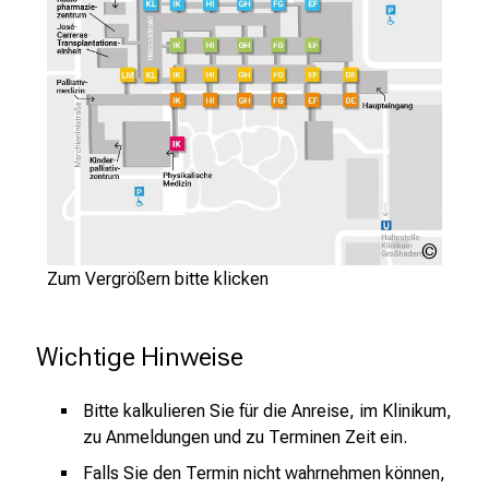
h
s
v
o
l
l
e
n
u
LMU
n
Klinik
Zum Vergrößern bitte klicken
d
g
a
Wichtige Hinweise
n
z
Bitte kalkulieren Sie für die Anreise, im Klinikum,
h
zu Anmeldungen und zu Terminen Zeit ein.
e
Falls Sie den Termin nicht wahrnehmen können,
i