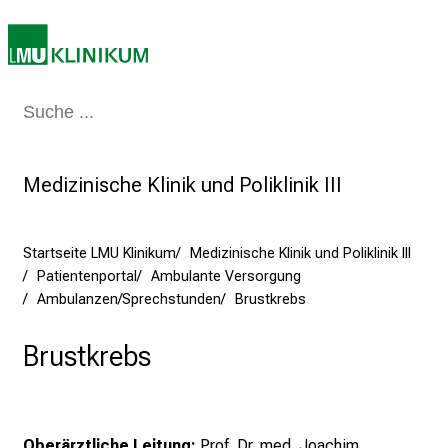
a
g
d
e
r
Medizin & Pflege
Patienten & Besucher
Forschung
Lehre
Das Kli
P
f
l
Medizinische Klinik und Poliklinik III
e
g
e
Startseite LMU Klinikum
Medizinische Klinik und Poliklinik III
a
Patientenportal
Ambulante Versorgung
Ambulanzen/Sprechstunden
Brustkrebs
m
L
Brustkrebs
M
U
K
l
Oberärztliche Leitung:
Prof. Dr. med. Joachim