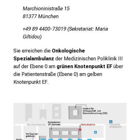
b
Marchioninistraße 15
l
81377 München
i
c
+49 89 4400-73019 (Sekretariat: Maria
k
Giltidou)
e
i
Sie erreichen die
Onkologische
n
Spezialambulanz
der Medizinischen Poliklinik III
d
auf der Ebene 0 am
grünen Knotenpunkt EF
über
e
die Patientenstraße (Ebene 0) am
gelben
n
Knotenpunkt EF
.
a
n
s
p
r
u
c