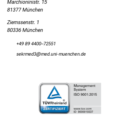
Marchioninistr. 15
g
81377 München
.
T
Ziemssenstr. 1
r
80336 München
e
f
+49 89 4400–72551
f
ciopvimW0
vim/funl_vfiuWyziutmi
e
n
S
i
e
E
x
p
e
r
t