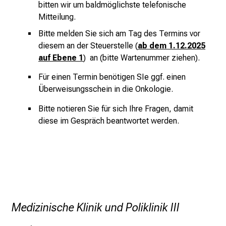
bitten wir um baldmöglichste telefonische
t
Mitteilung.
l
i
Bitte melden Sie sich am Tag des Termins vor
c
diesem an der Steuerstelle (
ab dem 1.12.2025
h
auf Ebene 1
) an (bitte Wartenummer ziehen).
e
Für einen Termin benötigen SIe ggf. einen
n
Überweisungsschein in die Onkologie.
P
f
Bitte notieren Sie für sich Ihre Fragen, damit
l
diese im Gespräch beantwortet werden.
e
g
e
a
l
l
Medizinische Klinik und Poliklinik III
t
a