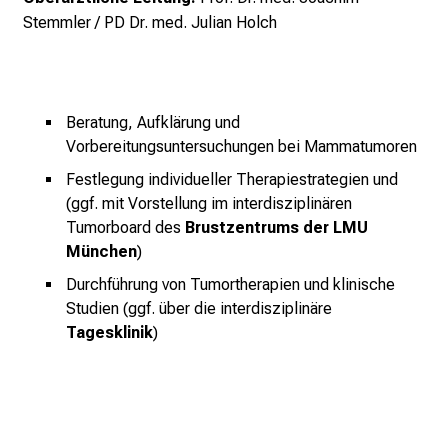
i
Stemmler / PD Dr. med. Julian Holch
n
i
k
u
Beratung, Aufklärung und
m
Vorbereitungsuntersuchungen bei Mammatumoren
–
e
Festlegung individueller Therapiestrategien und
(ggf. mit Vorstellung im interdisziplinären
i
Tumorboard des
Brustzentrums der LMU
n
München
)
T
a
Durchführung von Tumortherapien und klinische
g
Studien (ggf. über die interdisziplinäre
v
Tagesklinik
)
o
l
l
e