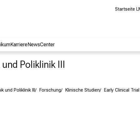
Startseite L
nikum
Karriere
NewsCenter
und Poliklinik III
k und Poliklinik III
Forschung
Klinische Studien
Early Clinical Tria