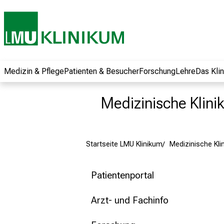
und erhalten Sie
spannende
Informationen zu
Jobs, Ausbildungen
und
Weiterbildungen.
Medizin & Pflege
Patienten & Besucher
Forschung
Lehre
Das Kli
Kommen Sie
vorbei, tauschen
Medizinische Klinik 
Sie sich mit
Kollegen aus und
lassen Sie sich von
Startseite LMU Klinikum
Medizinische Klini
der gelebten
Pflegewissenschaft
begeistern – ganz
Patientenportal
unverbindlich und
ohne Anmeldung.
Arzt- und Fachinfo