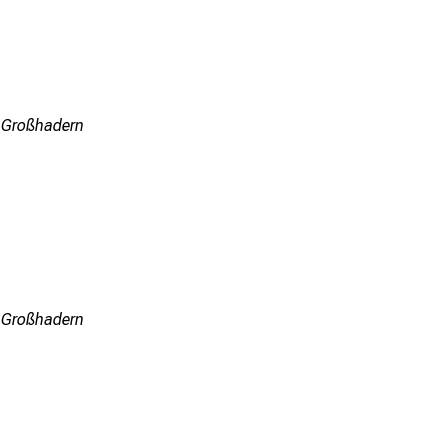
s Großhadern
harmacodynamics of RO7283420, a T-
-Human Studie zur Untersuchung der
schen T-Zell-Antikörper gegen
s Großhadern
vJfiudyziu mi