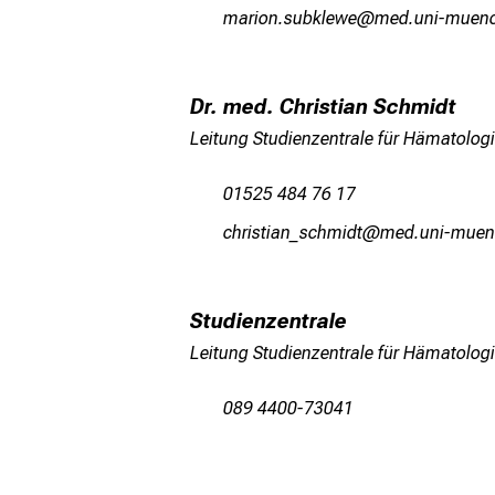
vgplüu-cfjoäiéi
vim-fSul_vfiuy
WP42004
Dr. med. Christian Schmidt
Leitung Studienzentrale für Hämatologi
An open-label, entry-into-human stu
cell bispecific antibody targeting 
01525 484 76 17
Sicherheit, Verträglichkeit, Pharm
WyzDplcblgu.cyzvJlmb
vimeful_vfiu
intrazelluläres WT1, das auf HLA-A2
Indikation: Patienten mit rezidivier
Studienzentrale
Ansprechpartner
Leitung Studienzentrale für Hämatologi
Prof. Marion Subklewe
089 4400-73041
OgplüuD-Rfjoäiéi
vimeaful#v;